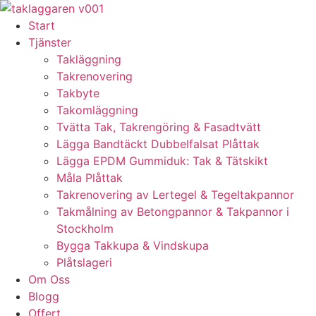
Skip
to
Start
content
Tjänster
Takläggning
Takrenovering
Takbyte
Takomläggning
Tvätta Tak, Takrengöring & Fasadtvätt
Lägga Bandtäckt Dubbelfalsat Plåttak
Lägga EPDM Gummiduk: Tak & Tätskikt
Måla Plåttak
Takrenovering av Lertegel & Tegeltakpannor
Takmålning av Betongpannor & Takpannor i
Stockholm
Bygga Takkupa & Vindskupa
Plåtslageri
Om Oss
Blogg
Offert