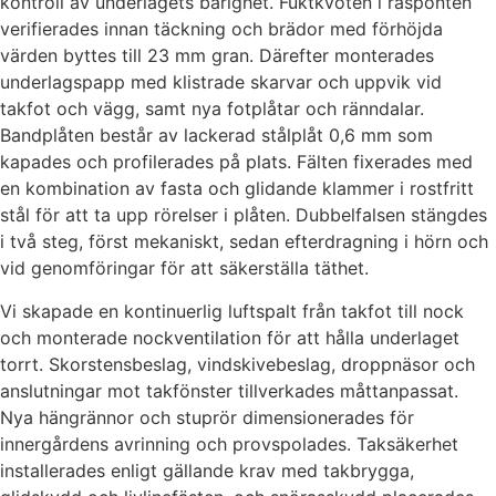
kontroll av underlagets bärighet. Fuktkvoten i råsponten
verifierades innan täckning och brädor med förhöjda
värden byttes till 23 mm gran. Därefter monterades
underlagspapp med klistrade skarvar och uppvik vid
takfot och vägg, samt nya fotplåtar och ränndalar.
Bandplåten består av lackerad stålplåt 0,6 mm som
kapades och profilerades på plats. Fälten fixerades med
en kombination av fasta och glidande klammer i rostfritt
stål för att ta upp rörelser i plåten. Dubbelfalsen stängdes
i två steg, först mekaniskt, sedan efterdragning i hörn och
vid genomföringar för att säkerställa täthet.
Vi skapade en kontinuerlig luftspalt från takfot till nock
och monterade nockventilation för att hålla underlaget
torrt. Skorstensbeslag, vindskivebeslag, droppnäsor och
anslutningar mot takfönster tillverkades måttanpassat.
Nya hängrännor och stuprör dimensionerades för
innergårdens avrinning och provspolades. Taksäkerhet
installerades enligt gällande krav med takbrygga,