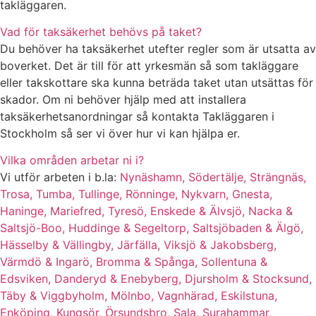
takläggaren.
Vad för taksäkerhet behövs på taket?
Du behöver ha taksäkerhet utefter regler som är utsatta av
boverket. Det är till för att yrkesmän så som takläggare
eller takskottare ska kunna beträda taket utan utsättas för
skador. Om ni behöver hjälp med att installera
taksäkerhetsanordningar så kontakta Takläggaren i
Stockholm så ser vi över hur vi kan hjälpa er.
Vilka områden arbetar ni i?
Vi utför arbeten i b.la:
Nynäshamn,
Södertälje,
Strängnäs,
Trosa,
Tumba,
Tullinge,
Rönninge,
Nykvarn,
Gnesta,
Haninge,
Mariefred,
Tyresö,
Enskede & Älvsjö,
Nacka &
Saltsjö-Boo,
Huddinge & Segeltorp,
Saltsjöbaden & Älgö,
Hässelby & Vällingby,
Järfälla, Viksjö & Jakobsberg,
Värmdö & Ingarö,
Bromma & Spånga,
Sollentuna &
Edsviken,
Danderyd & Enebyberg,
Djursholm & Stocksund,
Täby & Viggbyholm,
Mölnbo,
Vagnhärad,
Eskilstuna,
Enköping,
Kungsör,
Örsundsbro,
Sala,
Surahammar,