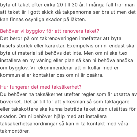
byta ut taket efter cirka 20 till 30 år. I många fall tror man
att taket är i gott skick då takpannorna ser bra ut men det
kan finnas osynliga skador på läkten.
Behöver vi bygglov för att renovera taket?
Det beror på om takrenoveringen innefattar att byta
husets storlek eller karaktär. Exempelvis om ni endast ska
byta ut material så behövs det inte. Men om ni ska t.ex
installera en ny våning eller plan så kan ni behöva ansöka
om bygglov. Vi rekommenderar att ni kollar med er
kommun eller kontaktar oss om ni är osäkra.
Hur fungerar det med taksäkerhet?
Du behöver ha taksäkerhet utefter regler som är utsatta av
boverket. Det är till för att yrkesmän så som takläggare
eller takskottare ska kunna beträda taket utan utsättas för
skador. Om ni behöver hjälp med att installera
taksäkerhetsanordningar så kan ni ta kontakt med våra
takmontörer.