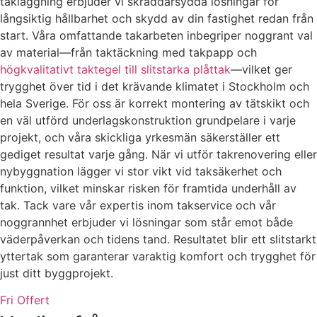
takläggning erbjuder vi skräddarsydda lösningar för
långsiktig hållbarhet och skydd av din fastighet redan från
start. Våra omfattande takarbeten inbegriper noggrant val
av material—från taktäckning med takpapp och
högkvalitativt taktegel till slitstarka plåttak
—vilket ger
trygghet över tid i det krävande klimatet i Stockholm och
hela Sverige. För oss är korrekt montering av tätskikt och
en väl utförd underlagskonstruktion grundpelare i varje
projekt, och våra skickliga yrkesmän säkerställer ett
gediget resultat varje gång. När vi utför takrenovering eller
nybyggnation lägger vi stor vikt vid taksäkerhet och
funktion, vilket minskar risken för framtida underhåll av
tak. Tack vare vår expertis inom takservice och vår
noggrannhet erbjuder vi lösningar som står emot både
väderpåverkan och tidens tand. Resultatet blir ett slitstarkt
yttertak som garanterar varaktig komfort och trygghet för
just ditt byggprojekt.
Fri Offert