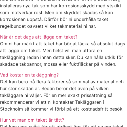
installeras nya tak som har korrosionsskydd med ytskikt
som motverkar rost. Men om skyddet skadas så kan
korrosionen uppstå. Därför bör ni underhålla taket
regelbundet oavsett vilket takmaterial ni har.
När är det dags att lägga om taket?
Om ni har märkt att taket har börjat läcka så absolut dags
att lägga om taket. Men helst vill man utföra en
takläggning redan innan detta sker. Du kan hålla utkik för
skadade takpannor, mossa eller fuktfläckar på vinden.
Vad kostar en takläggning?
Det kan bero på flera faktorer så som val av material och
hur stor skadan är. Sedan beror det även på vilken
takläggare ni väljer. För en mer exakt prissättning så
rekommenderar vi att ni kontaktar Takläggaren i
Stockholm så kommer vi förbi på ett kostnadsfritt besök
Hur vet man om taket är tätt?
Det kan vara svårt för ett otränat öga för att se om taket