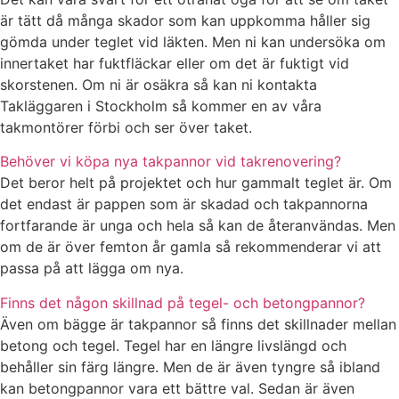
är tätt då många skador som kan uppkomma håller sig
gömda under teglet vid läkten. Men ni kan undersöka om
innertaket har fuktfläckar eller om det är fuktigt vid
skorstenen. Om ni är osäkra så kan ni kontakta
Takläggaren i Stockholm så kommer en av våra
takmontörer förbi och ser över taket.
Behöver vi köpa nya takpannor vid takrenovering?
Det beror helt på projektet och hur gammalt teglet är. Om
det endast är pappen som är skadad och takpannorna
fortfarande är unga och hela så kan de återanvändas. Men
om de är över femton år gamla så rekommenderar vi att
passa på att lägga om nya.
Finns det någon skillnad på tegel- och betongpannor?
Även om bägge är takpannor så finns det skillnader mellan
betong och tegel. Tegel har en längre livslängd och
behåller sin färg längre. Men de är även tyngre så ibland
kan betongpannor vara ett bättre val. Sedan är även