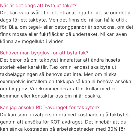
När är det dags att byta ut taket?
Det kan vara svårt för ett otränat öga för att se om det är
dags för ett takbyte. Men det finns del ni kan hålla utkik
för. Bl.a. om tegel- eller betongpannor är spruckna, om det
finns mossa eller fuktfläckar på undertaket. Ni kan även
känna av mögellukt i vinden.
Behöver man bygglov för att byta tak?
Det beror på om takbytet innefattar att ändra husets
storlek eller karaktär. T.ex om ni endast ska byta ut
takbeläggningen så behövs det inte. Men om ni ska
exempelvis installera en takkupa så kan ni behöva ansöka
om bygglov. Vi rekommenderar att ni kollar med er
kommun eller kontaktar oss om ni är osäkra.
Kan jag ansöka ROT-avdraget för takbyten?
Du kan som privatperson dra ned kostnaden på takbytet
genom att ansöka för ROT-avdraget. Det innebär att du
kan sänka kostnaden på arbetskostnaden med 30% för