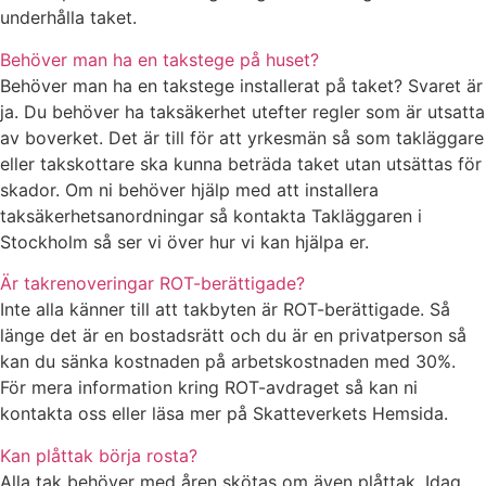
underhålla taket.
Behöver man ha en takstege på huset?
Behöver man ha en takstege installerat på taket? Svaret är
ja. Du behöver ha taksäkerhet utefter regler som är utsatta
av boverket. Det är till för att yrkesmän så som takläggare
eller takskottare ska kunna beträda taket utan utsättas för
skador. Om ni behöver hjälp med att installera
taksäkerhetsanordningar så kontakta Takläggaren i
Stockholm så ser vi över hur vi kan hjälpa er.
Är takrenoveringar ROT-berättigade?
Inte alla känner till att takbyten är ROT-berättigade. Så
länge det är en bostadsrätt och du är en privatperson så
kan du sänka kostnaden på arbetskostnaden med 30%.
För mera information kring ROT-avdraget så kan ni
kontakta oss eller läsa mer på Skatteverkets Hemsida.
Kan plåttak börja rosta?
Alla tak behöver med åren skötas om även plåttak. Idag