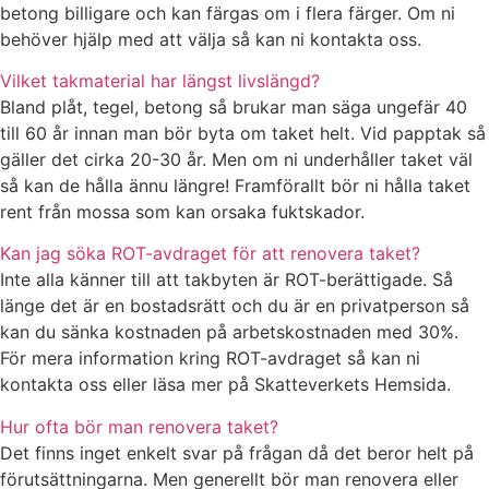
betong billigare och kan färgas om i flera färger. Om ni
behöver hjälp med att välja så kan ni kontakta oss.
Vilket takmaterial har längst livslängd?
Bland plåt, tegel, betong så brukar man säga ungefär 40
till 60 år innan man bör byta om taket helt. Vid papptak så
gäller det cirka 20-30 år. Men om ni underhåller taket väl
så kan de hålla ännu längre! Framförallt bör ni hålla taket
rent från mossa som kan orsaka fuktskador.
Kan jag söka ROT-avdraget för att renovera taket?
Inte alla känner till att takbyten är ROT-berättigade. Så
länge det är en bostadsrätt och du är en privatperson så
kan du sänka kostnaden på arbetskostnaden med 30%.
För mera information kring ROT-avdraget så kan ni
kontakta oss eller läsa mer på Skatteverkets Hemsida.
Hur ofta bör man renovera taket?
Det finns inget enkelt svar på frågan då det beror helt på
förutsättningarna. Men generellt bör man renovera eller