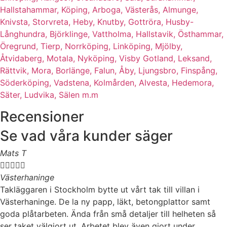
Hallstahammar,
Köping,
Arboga,
Västerås,
Almunge,
Knivsta,
Storvreta,
Heby,
Knutby,
Gottröra,
Husby-
Långhundra,
Björklinge,
Vattholma,
Hallstavik,
Östhammar,
Öregrund,
Tierp,
Norrköping,
Linköping,
Mjölby,
Åtvidaberg,
Motala,
Nyköping,
Visby Gotland,
Leksand,
Rättvik,
Mora,
Borlänge,
Falun,
Åby,
Ljungsbro,
Finspång,
Söderköping,
Vadstena,
Kolmården,
Alvesta,
Hedemora,
Säter,
Ludvika,
Sälen m.m
Recensioner
Se vad våra kunder säger
Mats T





Västerhaninge
Takläggaren i Stockholm bytte ut vårt tak till villan i
Västerhaninge. De la ny papp, läkt, betongplattor samt
goda plåtarbeten. Ända från små detaljer till helheten så
ser taket välgjort ut. Arbetet blev även gjort under