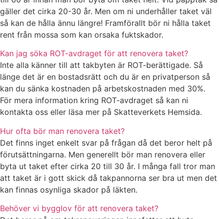
gäller det cirka 20-30 år. Men om ni underhåller taket väl
så kan de hålla ännu längre! Framförallt bör ni hålla taket
rent från mossa som kan orsaka fuktskador.
Kan jag söka ROT-avdraget för att renovera taket?
Inte alla känner till att takbyten är ROT-berättigade. Så
länge det är en bostadsrätt och du är en privatperson så
kan du sänka kostnaden på arbetskostnaden med 30%.
För mera information kring ROT-avdraget så kan ni
kontakta oss eller läsa mer på Skatteverkets Hemsida.
Hur ofta bör man renovera taket?
Det finns inget enkelt svar på frågan då det beror helt på
förutsättningarna. Men generellt bör man renovera eller
byta ut taket efter cirka 20 till 30 år. I många fall tror man
att taket är i gott skick då takpannorna ser bra ut men det
kan finnas osynliga skador på läkten.
Behöver vi bygglov för att renovera taket?