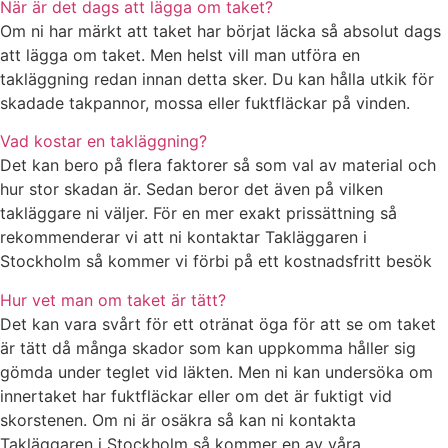
När är det dags att lägga om taket?
Om ni har märkt att taket har börjat läcka så absolut dags
att lägga om taket. Men helst vill man utföra en
takläggning redan innan detta sker. Du kan hålla utkik för
skadade takpannor, mossa eller fuktfläckar på vinden.
Vad kostar en takläggning?
Det kan bero på flera faktorer så som val av material och
hur stor skadan är. Sedan beror det även på vilken
takläggare ni väljer. För en mer exakt prissättning så
rekommenderar vi att ni kontaktar Takläggaren i
Stockholm så kommer vi förbi på ett kostnadsfritt besök
Hur vet man om taket är tätt?
Det kan vara svårt för ett otränat öga för att se om taket
är tätt då många skador som kan uppkomma håller sig
gömda under teglet vid läkten. Men ni kan undersöka om
innertaket har fuktfläckar eller om det är fuktigt vid
skorstenen. Om ni är osäkra så kan ni kontakta
Takläggaren i Stockholm så kommer en av våra