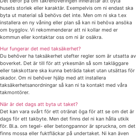
Det beror på om takrenoveringen innefattar att byta
husets storlek eller karaktär. Exempelvis om ni endast ska
byta ut material så behövs det inte. Men om ni ska t.ex
installera en ny våning eller plan så kan ni behöva ansöka
om bygglov. Vi rekommenderar att ni kollar med er
kommun eller kontaktar oss om ni är osäkra.
Hur fungerar det med taksäkerhet?
Du behöver ha taksäkerhet utefter regler som är utsatta av
boverket. Det är till för att yrkesmän så som takläggare
eller takskottare ska kunna beträda taket utan utsättas för
skador. Om ni behöver hjälp med att installera
taksäkerhetsanordningar så kan ni ta kontakt med våra
takmontörer.
När är det dags att byta ut taket?
Det kan vara svårt för ett otränat öga för att se om det är
dags för ett takbyte. Men det finns del ni kan hålla utkik
för. Bl.a. om tegel- eller betongpannor är spruckna, om det
finns mossa eller fuktfläckar på undertaket. Ni kan även