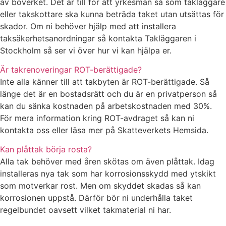
av boverket. Det är till för att yrkesmän så som takläggare
eller takskottare ska kunna beträda taket utan utsättas för
skador. Om ni behöver hjälp med att installera
taksäkerhetsanordningar så kontakta Takläggaren i
Stockholm så ser vi över hur vi kan hjälpa er.
Är takrenoveringar ROT-berättigade?
Inte alla känner till att takbyten är ROT-berättigade. Så
länge det är en bostadsrätt och du är en privatperson så
kan du sänka kostnaden på arbetskostnaden med 30%.
För mera information kring ROT-avdraget så kan ni
kontakta oss eller läsa mer på Skatteverkets Hemsida.
Kan plåttak börja rosta?
Alla tak behöver med åren skötas om även plåttak. Idag
installeras nya tak som har korrosionsskydd med ytskikt
som motverkar rost. Men om skyddet skadas så kan
korrosionen uppstå. Därför bör ni underhålla taket
regelbundet oavsett vilket takmaterial ni har.