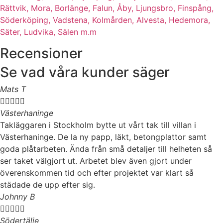
Rättvik,
Mora,
Borlänge,
Falun,
Åby,
Ljungsbro,
Finspång,
Söderköping,
Vadstena,
Kolmården,
Alvesta,
Hedemora,
Säter,
Ludvika,
Sälen m.m
Recensioner
Se vad våra kunder säger
Mats T





Västerhaninge
Takläggaren i Stockholm bytte ut vårt tak till villan i
Västerhaninge. De la ny papp, läkt, betongplattor samt
goda plåtarbeten. Ända från små detaljer till helheten så
ser taket välgjort ut. Arbetet blev även gjort under
överenskommen tid och efter projektet var klart så
städade de upp efter sig.
Johnny B





Södertälje