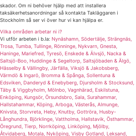
skador. Om ni behöver hjälp med att installera
taksäkerhetsanordningar så kontakta Takläggaren i
Stockholm så ser vi över hur vi kan hjälpa er.
Vilka områden arbetar ni i?
Vi utför arbeten i b.la:
Nynäshamn,
Södertälje,
Strängnäs,
Trosa,
Tumba,
Tullinge,
Rönninge,
Nykvarn,
Gnesta,
Haninge,
Mariefred,
Tyresö,
Enskede & Älvsjö,
Nacka &
Saltsjö-Boo,
Huddinge & Segeltorp,
Saltsjöbaden & Älgö,
Hässelby & Vällingby,
Järfälla, Viksjö & Jakobsberg,
Värmdö & Ingarö,
Bromma & Spånga,
Sollentuna &
Edsviken,
Danderyd & Enebyberg,
Djursholm & Stocksund,
Täby & Viggbyholm,
Mölnbo,
Vagnhärad,
Eskilstuna,
Enköping,
Kungsör,
Örsundsbro,
Sala,
Surahammar,
Hallstahammar,
Köping,
Arboga,
Västerås,
Almunge,
Knivsta,
Storvreta,
Heby,
Knutby,
Gottröra,
Husby-
Långhundra,
Björklinge,
Vattholma,
Hallstavik,
Östhammar,
Öregrund,
Tierp,
Norrköping,
Linköping,
Mjölby,
Åtvidaberg,
Motala,
Nyköping,
Visby Gotland,
Leksand,