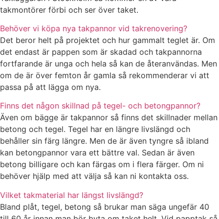
takmontörer förbi och ser över taket.
Behöver vi köpa nya takpannor vid takrenovering?
Det beror helt på projektet och hur gammalt teglet är. Om
det endast är pappen som är skadad och takpannorna
fortfarande är unga och hela så kan de återanvändas. Men
om de är över femton år gamla så rekommenderar vi att
passa på att lägga om nya.
Finns det någon skillnad på tegel- och betongpannor?
Även om bägge är takpannor så finns det skillnader mellan
betong och tegel. Tegel har en längre livslängd och
behåller sin färg längre. Men de är även tyngre så ibland
kan betongpannor vara ett bättre val. Sedan är även
betong billigare och kan färgas om i flera färger. Om ni
behöver hjälp med att välja så kan ni kontakta oss.
Vilket takmaterial har längst livslängd?
Bland plåt, tegel, betong så brukar man säga ungefär 40
till 60 år innan man bör byta om taket helt. Vid papptak så