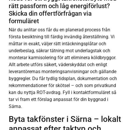
rätt passform och låg energiförlust?
Skicka din offertförfrågan via
formuläret
När du anlitar oss får du en planerad process från
första besiktning till färdig invändig återställning. Vi
måttar in exakt, väljer rätt intäckningsplåtar och
underbeslag, säkrar tätning mot underlagstak och
monterar karmisolering för att eliminera köldbryggor.
Allt arbete utförs säkert, väderskyddat och enligt
leverantörernas monteringsanvisningar och gällande
byggregler. Du får tydlig tidsplan, dokumentation och
rekommendationer för skötsel – och som privatkund
kan du nyttja ROT-avdrag. Fyll i kontaktformuläret så
tar vi fram ett förslag anpassat för din byggnad i
Särna.
Byta takfönster i Särna – lokalt
anpassat efter taktyp och