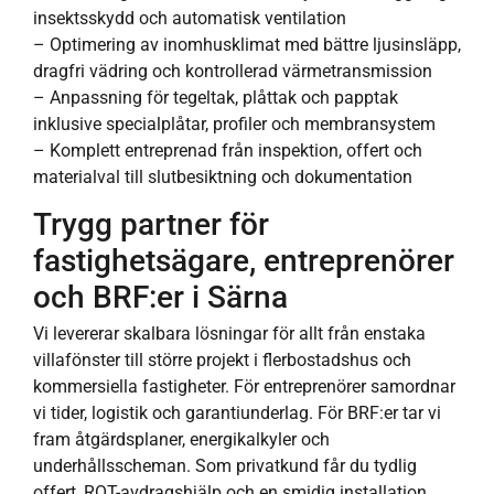
insektsskydd och automatisk ventilation
– Optimering av inomhusklimat med bättre ljusinsläpp,
dragfri vädring och kontrollerad värmetransmission
– Anpassning för tegeltak, plåttak och papptak
inklusive specialplåtar, profiler och membransystem
– Komplett entreprenad från inspektion, offert och
materialval till slutbesiktning och dokumentation
Trygg partner för
fastighetsägare, entreprenörer
och BRF:er i Särna
Vi levererar skalbara lösningar för allt från enstaka
villafönster till större projekt i flerbostadshus och
kommersiella fastigheter. För entreprenörer samordnar
vi tider, logistik och garantiunderlag. För BRF:er tar vi
fram åtgärdsplaner, energikalkyler och
underhållsscheman. Som privatkund får du tydlig
offert, ROT-avdragshjälp och en smidig installation