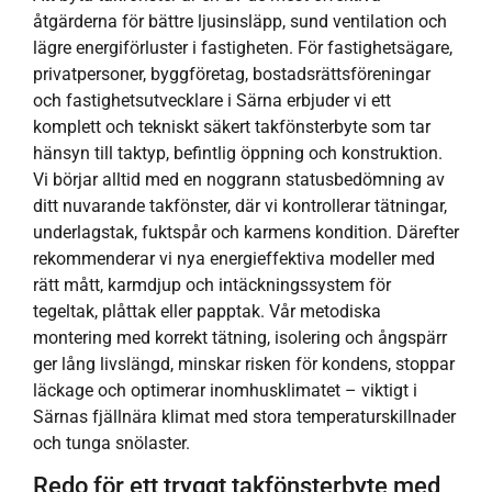
åtgärderna för bättre ljusinsläpp, sund ventilation och
lägre energiförluster i fastigheten. För fastighetsägare,
privatpersoner, byggföretag, bostadsrättsföreningar
och fastighetsutvecklare i Särna erbjuder vi ett
komplett och tekniskt säkert takfönsterbyte som tar
hänsyn till taktyp, befintlig öppning och konstruktion.
Vi börjar alltid med en noggrann statusbedömning av
ditt nuvarande takfönster, där vi kontrollerar tätningar,
underlagstak, fuktspår och karmens kondition. Därefter
rekommenderar vi nya energieffektiva modeller med
rätt mått, karmdjup och intäckningssystem för
tegeltak, plåttak eller papptak. Vår metodiska
montering med korrekt tätning, isolering och ångspärr
ger lång livslängd, minskar risken för kondens, stoppar
läckage och optimerar inomhusklimatet – viktigt i
Särnas fjällnära klimat med stora temperaturskillnader
och tunga snölaster.
Redo för ett tryggt takfönsterbyte med