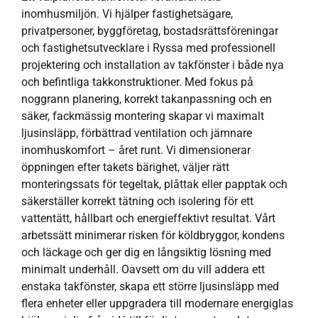
inomhusmiljön. Vi hjälper fastighetsägare,
privatpersoner, byggföretag, bostadsrättsföreningar
och fastighetsutvecklare i Ryssa med professionell
projektering och installation av takfönster i både nya
och befintliga takkonstruktioner. Med fokus på
noggrann planering, korrekt takanpassning och en
säker, fackmässig montering skapar vi maximalt
ljusinsläpp, förbättrad ventilation och jämnare
inomhuskomfort – året runt. Vi dimensionerar
öppningen efter takets bärighet, väljer rätt
monteringssats för tegeltak, plåttak eller papptak och
säkerställer korrekt tätning och isolering för ett
vattentätt, hållbart och energieffektivt resultat. Vårt
arbetssätt minimerar risken för köldbryggor, kondens
och läckage och ger dig en långsiktig lösning med
minimalt underhåll. Oavsett om du vill addera ett
enstaka takfönster, skapa ett större ljusinsläpp med
flera enheter eller uppgradera till modernare energiglas