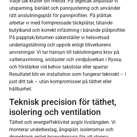
Varje tak kräver sin metod. På tegeltak anpassar vi
utsparning, bärläkt och pannjustering och använder
rätt anslutningsplåt för pannprofilen. På plåttak
arbetar vi med formpressade täckplåtar, tätande
butylband och korrekt infästning i bärande plåtprofiler.
På papptak/bitumen säkerställer vi helsvetsad
underlagstätning och uppvik enligt tillverkarens
anvisningar. Vi tar hänsyn till taklutningens krav på
vattenavrinning, snölaster och vindpåverkan i Ryssa,
och förstärker vid behov takstolar eller sparrar.
Resultatet blir en installation som fungerar tekniskt – i
just ditt tak – utan kompromisser på täthet eller
hållbarhet.
Teknisk precision för täthet,
isolering och ventilation
Täthet och energieffektivitet avgör livslängden. Vi
monterar underbeslag, ångspärr, isolerramar och
droppbleck enligt branschpraxis för att stoppa