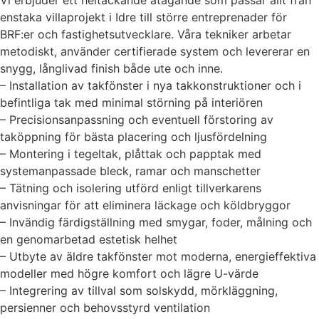
enstaka villaprojekt i Idre till större entreprenader för
BRF:er och fastighetsutvecklare. Våra tekniker arbetar
metodiskt, använder certifierade system och levererar en
snygg, långlivad finish både ute och inne.
– Installation av takfönster i nya takkonstruktioner och i
befintliga tak med minimal störning på interiören
– Precisionsanpassning och eventuell förstoring av
taköppning för bästa placering och ljusfördelning
– Montering i tegeltak, plåttak och papptak med
systemanpassade bleck, ramar och manschetter
– Tätning och isolering utförd enligt tillverkarens
anvisningar för att eliminera läckage och köldbryggor
– Invändig färdigställning med smygar, foder, målning och
en genomarbetad estetisk helhet
– Utbyte av äldre takfönster mot moderna, energieffektiva
modeller med högre komfort och lägre U-värde
– Integrering av tillval som solskydd, mörkläggning,
persienner och behovsstyrd ventilation