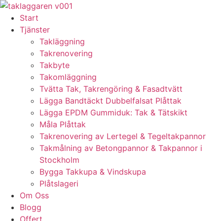
Skip
to
Start
content
Tjänster
Takläggning
Takrenovering
Takbyte
Takomläggning
Tvätta Tak, Takrengöring & Fasadtvätt
Lägga Bandtäckt Dubbelfalsat Plåttak
Lägga EPDM Gummiduk: Tak & Tätskikt
Måla Plåttak
Takrenovering av Lertegel & Tegeltakpannor
Takmålning av Betongpannor & Takpannor i
Stockholm
Bygga Takkupa & Vindskupa
Plåtslageri
Om Oss
Blogg
Offert