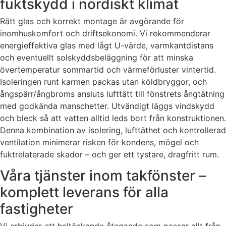
fuktskydd i nordiskt klimat
Rätt glas och korrekt montage är avgörande för
inomhuskomfort och driftsekonomi. Vi rekommenderar
energieffektiva glas med lågt U-värde, varmkantdistans
och eventuellt solskyddsbeläggning för att minska
övertemperatur sommartid och värmeförluster vintertid.
Isoleringen runt karmen packas utan köldbryggor, och
ångspärr/ångbroms ansluts lufttätt till fönstrets ångtätning
med godkända manschetter. Utvändigt läggs vindskydd
och bleck så att vatten alltid leds bort från konstruktionen.
Denna kombination av isolering, lufttäthet och kontrollerad
ventilation minimerar risken för kondens, mögel och
fuktrelaterade skador – och ger ett tystare, dragfritt rum.
Våra tjänster inom takfönster –
komplett leverans för alla
fastigheter
Vi erbjuder ett heltäckande åtagande som passar allt från