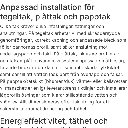
Anpassad installation för
tegeltak, plåttak och papptak
Olika tak kräver olika infästningar, tätningar och
anslutningar. På tegeltak arbetar vi med skräddarsydda
genomföringar, korrekt kapning och anpassade bleck som
följer pannornas profil, samt säker anslutning mot
underlagspapp och läkt. På plåttak, inklusive profilerad
och falsad plåt, använder vi systemanpassade plåtbeslag,
tätande brickor och klämmor som inte skadar ytskiktet,
samt ser till att vatten leds bort från överlapp och falsar.
På papptak/tätskikt (bitumen/duk) värme- eller kallsvetsar
vi manschetter enligt leverantörens riktlinjer och installerar
lågprofilslösningar som klarar stillastående vatten och
snödrev. Allt dimensioneras efter taklutning för att
säkerställa optimal dränering och täthet.
Energieffektivitet, täthet och