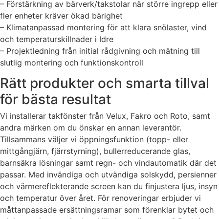
– Förstärkning av bärverk/takstolar när större ingrepp eller
fler enheter kräver ökad bärighet
– Klimatanpassad montering för att klara snölaster, vind
och temperaturskillnader i Idre
– Projektledning från initial rådgivning och mätning till
slutlig montering och funktionskontroll
Rätt produkter och smarta tillval
för bästa resultat
Vi installerar takfönster från Velux, Fakro och Roto, samt
andra märken om du önskar en annan leverantör.
Tillsammans väljer vi öppningsfunktion (topp- eller
mittgångjärn, fjärrstyrning), bullerreducerande glas,
barnsäkra lösningar samt regn- och vindautomatik där det
passar. Med invändiga och utvändiga solskydd, persienner
och värmereflekterande screen kan du finjustera ljus, insyn
och temperatur över året. För renoveringar erbjuder vi
måttanpassade ersättningsramar som förenklar bytet och