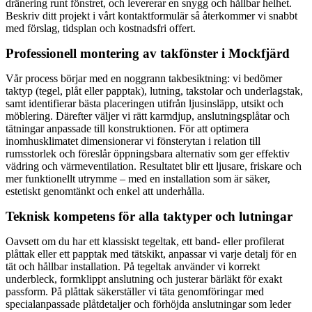
dränering runt fönstret, och levererar en snygg och hållbar helhet.
Beskriv ditt projekt i vårt kontaktformulär så återkommer vi snabbt
med förslag, tidsplan och kostnadsfri offert.
Professionell montering av takfönster i Mockfjärd
Vår process börjar med en noggrann takbesiktning: vi bedömer
taktyp (tegel, plåt eller papptak), lutning, takstolar och underlagstak,
samt identifierar bästa placeringen utifrån ljusinsläpp, utsikt och
möblering. Därefter väljer vi rätt karmdjup, anslutningsplåtar och
tätningar anpassade till konstruktionen. För att optimera
inomhusklimatet dimensionerar vi fönsterytan i relation till
rumsstorlek och föreslår öppningsbara alternativ som ger effektiv
vädring och värmeventilation. Resultatet blir ett ljusare, friskare och
mer funktionellt utrymme – med en installation som är säker,
estetiskt genomtänkt och enkel att underhålla.
Teknisk kompetens för alla taktyper och lutningar
Oavsett om du har ett klassiskt tegeltak, ett band- eller profilerat
plåttak eller ett papptak med tätskikt, anpassar vi varje detalj för en
tät och hållbar installation. På tegeltak använder vi korrekt
underbleck, formklippt anslutning och justerar bärläkt för exakt
passform. På plåttak säkerställer vi täta genomföringar med
specialanpassade plåtdetaljer och förhöjda anslutningar som leder