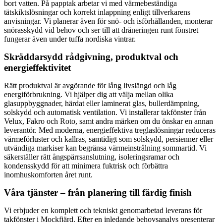
bort vatten. På papptak arbetar vi med värmebeständiga
tätskiktslösningar och korrekt inlappning enligt tillverkarens
anvisningar. Vi planerar även för snö- och isförhållanden, monterar
snörasskydd vid behov och ser till att dräneringen runt fönstret
fungerar även under tuffa nordiska vintrar.
Skräddarsydd rådgivning, produktval och
energieffektivitet
Rätt produktval är avgörande för lång livslängd och låg
energiförbrukning. Vi hjälper dig att välja mellan olika
glasuppbyggnader, härdat eller laminerat glas, bullerdämpning,
solskydd och automatisk ventilation. Vi installerar takfönster från
Velux, Fakro och Roto, samt andra märken om du önskar en annan
leverantör. Med moderna, energieffektiva treglaslösningar reduceras
värmeförluster och kallras, samtidigt som solskydd, persienner eller
utvändiga markiser kan begränsa värmeinstrålning sommartid. Vi
säkerställer rätt ångspärrsanslutning, isoleringsramar och
kondensskydd för att minimera fuktrisk och förbättra
inomhuskomforten året runt.
Våra tjänster – från planering till färdig finish
Vi erbjuder en komplett och tekniskt genomarbetad leverans för
takfönster i Mockfjärd. Efter en inledande behovsanalys presenterar