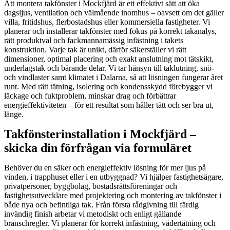
Att montera takfönster i Mockfjärd är ett effektivt sätt att öka
dagsljus, ventilation och välmående inomhus – oavsett om det gäller
villa, fritidshus, flerbostadshus eller kommersiella fastigheter. Vi
planerar och installerar takfönster med fokus på korrekt takanalys,
rätt produktval och fackmannamässig infästning i takets
konstruktion. Varje tak är unikt, därför säkerställer vi rätt
dimensioner, optimal placering och exakt anslutning mot tätskikt,
underlagstak och bärande delar. Vi tar hänsyn till taklutning, snö-
och vindlaster samt klimatet i Dalarna, så att lösningen fungerar året
runt. Med rätt tätning, isolering och kondensskydd förebygger vi
läckage och fuktproblem, minskar drag och förbättrar
energieffektiviteten – för ett resultat som håller tätt och ser bra ut,
länge.
Takfönsterinstallation i Mockfjärd –
skicka din förfrågan via formuläret
Behöver du en säker och energieffektiv lösning för mer ljus på
vinden, i trapphuset eller i en utbyggnad? Vi hjälper fastighetsägare,
privatpersoner, byggbolag, bostadsrättsföreningar och
fastighetsutvecklare med projektering och montering av takfönster i
både nya och befintliga tak. Från första rådgivning till färdig
invändig finish arbetar vi metodiskt och enligt gällande
branschregler. Vi planerar för korrekt infästning, vädertätning och