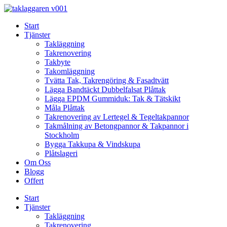
Skip
to
Start
content
Tjänster
Takläggning
Takrenovering
Takbyte
Takomläggning
Tvätta Tak, Takrengöring & Fasadtvätt
Lägga Bandtäckt Dubbelfalsat Plåttak
Lägga EPDM Gummiduk: Tak & Tätskikt
Måla Plåttak
Takrenovering av Lertegel & Tegeltakpannor
Takmålning av Betongpannor & Takpannor i
Stockholm
Bygga Takkupa & Vindskupa
Plåtslageri
Om Oss
Blogg
Offert
Start
Tjänster
Takläggning
Takrenovering