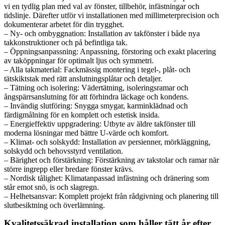
vi en tydlig plan med val av fönster, tillbehör, infästningar och
tidslinje. Därefter utför vi installationen med millimeterprecision och
dokumenterar arbetet för din trygghet.
– Ny- och ombyggnation: Installation av takfönster i både nya
takkonstruktioner och på befintliga tak.
– Öppningsanpassning: Anpassning, förstoring och exakt placering
av taköppningar för optimalt ljus och symmetri.
– Alla takmaterial: Fackmässig montering i tegel-, plåt- och
tätskiktstak med rätt anslutningsplåtar och detaljer.
– Tätning och isolering: Vädertätning, isoleringsramar och
ångspärrsanslutning för att förhindra läckage och kondens.
– Invändig slutföring: Snygga smygar, karminklädnad och
färdigmålning för en komplett och estetisk insida.
– Energieffektiv uppgradering: Utbyte av äldre takfönster till
moderna lösningar med bättre U-värde och komfort.
– Klimat- och solskydd: Installation av persienner, mörkläggning,
solskydd och behovsstyrd ventilation.
– Bärighet och förstärkning: Förstärkning av takstolar och ramar när
större ingrepp eller bredare fönster krävs.
– Nordisk tålighet: Klimatanpassad infästning och dränering som
står emot snö, is och slagregn.
– Helhetsansvar: Komplett projekt från rådgivning och planering till
slutbesiktning och överlämning.
Kvalitetssäkrad installation som håller tätt år efter