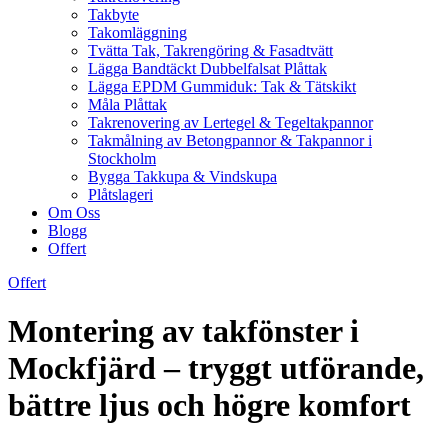
Takbyte
Takomläggning
Tvätta Tak, Takrengöring & Fasadtvätt
Lägga Bandtäckt Dubbelfalsat Plåttak
Lägga EPDM Gummiduk: Tak & Tätskikt
Måla Plåttak
Takrenovering av Lertegel & Tegeltakpannor
Takmålning av Betongpannor & Takpannor i
Stockholm
Bygga Takkupa & Vindskupa
Plåtslageri
Om Oss
Blogg
Offert
Offert
Montering av takfönster i
Mockfjärd – tryggt utförande,
bättre ljus och högre komfort