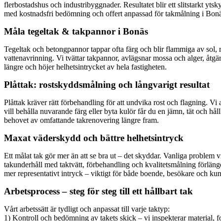
flerbostadshus och industribyggnader. Resultatet blir ett slitstarkt yt
med kostnadsfri bedömning och offert anpassad för takmålning i Bonä
Måla tegeltak & takpannor i Bonäs
Tegeltak och betongpannor tappar ofta färg och blir flammiga av sol, r
vattenavrinning. Vi tvättar takpannor, avlägsnar mossa och alger, åtgä
längre och höjer helhetsintrycket av hela fastigheten.
Plåttak: rostskyddsmålning och långvarigt resultat
Plåttak kräver rätt förbehandling för att undvika rost och flagning. V
vill behålla nuvarande färg eller byta kulör får du en jämn, tät och h
behovet av omfattande takrenovering längre fram.
Maxat väderskydd och bättre helhetsintryck
Ett målat tak gör mer än att se bra ut – det skyddar. Vanliga problem v
takunderhåll med taktvätt, förbehandling och kvalitetsmålning förlänger
mer representativt intryck – viktigt för både boende, besökare och kun
Arbetsprocess – steg för steg till ett hållbart tak
Vårt arbetssätt är tydligt och anpassat till varje taktyp:
1) Kontroll och bedömning av takets skick – vi inspekterar material, fog