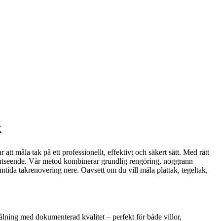
k
tt måla tak på ett professionellt, effektivt och säkert sätt. Med rätt
ött utseende. Vår metod kombinerar grundlig rengöring, noggrann
mtida takrenovering nere. Oavsett om du vill måla plåttak, tegeltak,
 målning med dokumenterad kvalitet – perfekt för både villor,