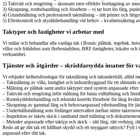
2) Taktvätt och rengöring – skonsam men effektiv borttagning av smut
3) Skrapning, rostbehandling och förarbete – vi tar bort lös färg, punk
4) Grundmålning och professionell takmålning – rätt primer och färgsy
5) Efterkontroll och skyddsbehandling vid behov – kvalitetssäkring av
Taktyper och fastigheter vi arbetar med
Vi målar och behandlar alla vanliga tak i Bonäs: plåttak, tegeltak, 
villor och fritidshus som flerbostadshus, BRF-fastigheter, lokaler och
verksamhet.
Tjänster och åtgärder – skräddarsydda insatser för v
Vi erbjuder helhetslösningar för takmålning och takunderhåll, alltid 
– Takmålning av villa, fastighet och industribyggnad för ett slitstarkt 
– Målning av plåttak samt andra taktyper med system anpassade efter
– Taktvätt och rengöring inför målning för bästa vidhäftning och finis
– Rostskyddsbehandling och tekniskt korrekt förarbete för lång livslä
– Skrapning av gammal färg och behovsanpassad ytbehandling för jäm
– Underhållsmålning som förlänger intervallen mellan större takrenov
– Inspektion av takets skick i samband med målning och dokumenterad
– Metoder anpassade efter taktyp och skick – rätt färg, rätt verktyg, rät
Redo att ge ditt tak ett hållbart skydd och ett snyggare uttryck? Fyll 
anpassad efter ditt tak.