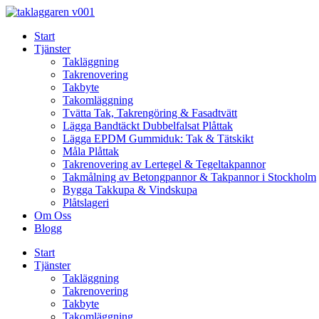
Skip
to
Start
content
Tjänster
Takläggning
Takrenovering
Takbyte
Takomläggning
Tvätta Tak, Takrengöring & Fasadtvätt
Lägga Bandtäckt Dubbelfalsat Plåttak
Lägga EPDM Gummiduk: Tak & Tätskikt
Måla Plåttak
Takrenovering av Lertegel & Tegeltakpannor
Takmålning av Betongpannor & Takpannor i Stockholm
Bygga Takkupa & Vindskupa
Plåtslageri
Om Oss
Blogg
Start
Tjänster
Takläggning
Takrenovering
Takbyte
Takomläggning