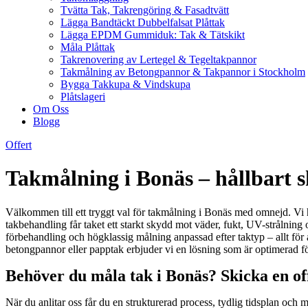
Tvätta Tak, Takrengöring & Fasadtvätt
Lägga Bandtäckt Dubbelfalsat Plåttak
Lägga EPDM Gummiduk: Tak & Tätskikt
Måla Plåttak
Takrenovering av Lertegel & Tegeltakpannor
Takmålning av Betongpannor & Takpannor i Stockholm
Bygga Takkupa & Vindskupa
Plåtslageri
Om Oss
Blogg
Offert
Takmålning i Bonäs – hållbart sk
Välkommen till ett tryggt val för takmålning i Bonäs med omnejd. Vi hjäl
takbehandling får taket ett starkt skydd mot väder, fukt, UV-strålning
förbehandling och högklassig målning anpassad efter taktyp – allt för 
betongpannor eller papptak erbjuder vi en lösning som är optimerad fö
Behöver du måla tak i Bonäs? Skicka en of
När du anlitar oss får du en strukturerad process, tydlig tidsplan och 