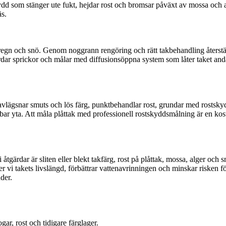
skydd som stänger ute fukt, hejdar rost och bromsar påväxt av mossa och 
s.
egn och snö. Genom noggrann rengöring och rätt takbehandling återställe
rdar sprickor och målar med diffusionsöppna system som låter taket andas
i avlägsnar smuts och lös färg, punktbehandlar rost, grundar med rostsky
ållbar yta. Att måla plåttak med professionell rostskyddsmålning är en k
i åtgärdar är sliten eller blekt takfärg, rost på plåttak, mossa, alger o
 vi takets livslängd, förbättrar vattenavrinningen och minskar risken för
der.
ar, rost och tidigare färglager.