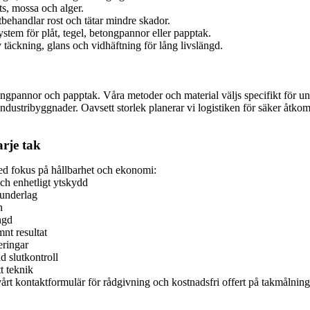
s, mossa och alger.
tbehandlar rost och tätar mindre skador.
stem för plåt, tegel, betongpannor eller papptak.
 täckning, glans och vidhäftning för lång livslängd.
betongpannor och papptak. Våra metoder och material väljs specifikt för
 industribyggnader. Oavsett storlek planerar vi logistiken för säker åtk
arje tak
med fokus på hållbarhet och ekonomi:
och enhetligt ytskydd
 underlag
h
ngd
nt resultat
eringar
 slutkontroll
t teknik
i vårt kontaktformulär för rådgivning och kostnadsfri offert på takmålni