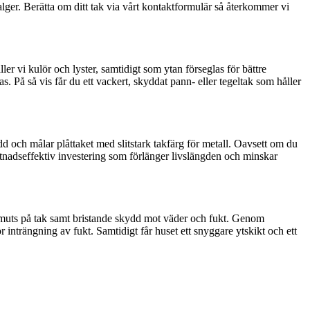
alger. Berätta om ditt tak via vårt kontaktformulär så återkommer vi
r vi kulör och lyster, samtidigt som ytan förseglas för bättre
. På så vis får du ett vackert, skyddat pann- eller tegeltak som håller
dd och målar plåttaket med slitstark takfärg för metall. Oavsett om du
ostnadseffektiv investering som förlänger livslängden och minskar
ch smuts på tak samt bristande skydd mot väder och fukt. Genom
 inträngning av fukt. Samtidigt får huset ett snyggare ytskikt och ett