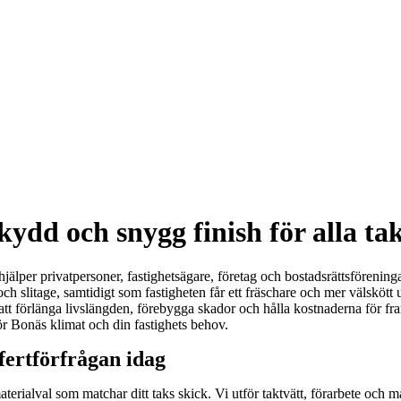
ydd och snygg finish för alla ta
per privatpersoner, fastighetsägare, företag och bostadsrättsföreningar a
 och slitage, samtidigt som fastigheten får ett fräschare och mer välsk
att förlänga livslängden, förebygga skador och hålla kostnaderna för fra
r Bonäs klimat och din fastighets behov.
fertförfrågan idag
materialval som matchar ditt taks skick. Vi utför taktvätt, förarbete och