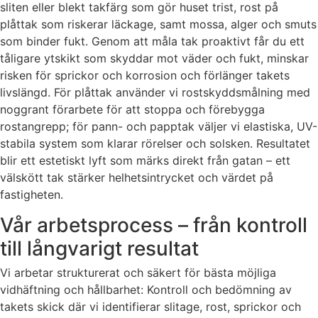
sliten eller blekt takfärg som gör huset trist, rost på
plåttak som riskerar läckage, samt mossa, alger och smuts
som binder fukt. Genom att måla tak proaktivt får du ett
tåligare ytskikt som skyddar mot väder och fukt, minskar
risken för sprickor och korrosion och förlänger takets
livslängd. För plåttak använder vi rostskyddsmålning med
noggrant förarbete för att stoppa och förebygga
rostangrepp; för pann- och papptak väljer vi elastiska, UV-
stabila system som klarar rörelser och solsken. Resultatet
blir ett estetiskt lyft som märks direkt från gatan – ett
välskött tak stärker helhetsintrycket och värdet på
fastigheten.
Vår arbetsprocess – från kontroll
till långvarigt resultat
Vi arbetar strukturerat och säkert för bästa möjliga
vidhäftning och hållbarhet: Kontroll och bedömning av
takets skick där vi identifierar slitage, rost, sprickor och