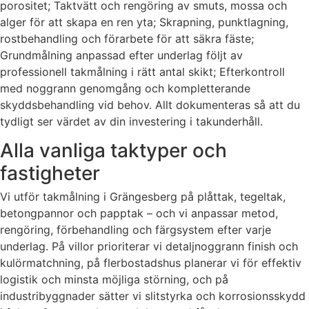
porositet; Taktvätt och rengöring av smuts, mossa och
alger för att skapa en ren yta; Skrapning, punktlagning,
rostbehandling och förarbete för att säkra fäste;
Grundmålning anpassad efter underlag följt av
professionell takmålning i rätt antal skikt; Efterkontroll
med noggrann genomgång och kompletterande
skyddsbehandling vid behov. Allt dokumenteras så att du
tydligt ser värdet av din investering i takunderhåll.
Alla vanliga taktyper och
fastigheter
Vi utför takmålning i Grängesberg på plåttak, tegeltak,
betongpannor och papptak – och vi anpassar metod,
rengöring, förbehandling och färgsystem efter varje
underlag. På villor prioriterar vi detaljnoggrann finish och
kulörmatchning, på flerbostadshus planerar vi för effektiv
logistik och minsta möjliga störning, och på
industribyggnader sätter vi slitstyrka och korrosionsskydd