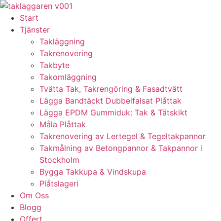
Skip
to
Start
content
Tjänster
Takläggning
Takrenovering
Takbyte
Takomläggning
Tvätta Tak, Takrengöring & Fasadtvätt
Lägga Bandtäckt Dubbelfalsat Plåttak
Lägga EPDM Gummiduk: Tak & Tätskikt
Måla Plåttak
Takrenovering av Lertegel & Tegeltakpannor
Takmålning av Betongpannor & Takpannor i
Stockholm
Bygga Takkupa & Vindskupa
Plåtslageri
Om Oss
Blogg
Offert