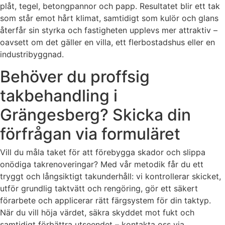
plåt, tegel, betongpannor och papp. Resultatet blir ett tak
som står emot hårt klimat, samtidigt som kulör och glans
återfår sin styrka och fastigheten upplevs mer attraktiv –
oavsett om det gäller en villa, ett flerbostadshus eller en
industribyggnad.
Behöver du proffsig
takbehandling i
Grängesberg? Skicka din
förfrågan via formuläret
Vill du måla taket för att förebygga skador och slippa
onödiga takrenoveringar? Med vår metodik får du ett
tryggt och långsiktigt takunderhåll: vi kontrollerar skicket,
utför grundlig taktvätt och rengöring, gör ett säkert
förarbete och applicerar rätt färgsystem för din taktyp.
När du vill höja värdet, säkra skyddet mot fukt och
samtidigt förbättra utseendet – kontakta oss via