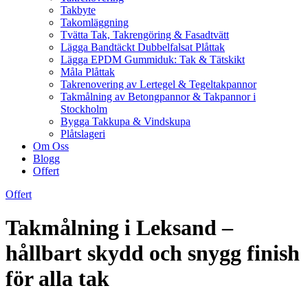
Takbyte
Takomläggning
Tvätta Tak, Takrengöring & Fasadtvätt
Lägga Bandtäckt Dubbelfalsat Plåttak
Lägga EPDM Gummiduk: Tak & Tätskikt
Måla Plåttak
Takrenovering av Lertegel & Tegeltakpannor
Takmålning av Betongpannor & Takpannor i
Stockholm
Bygga Takkupa & Vindskupa
Plåtslageri
Om Oss
Blogg
Offert
Offert
Takmålning i Leksand –
hållbart skydd och snygg finish
för alla tak