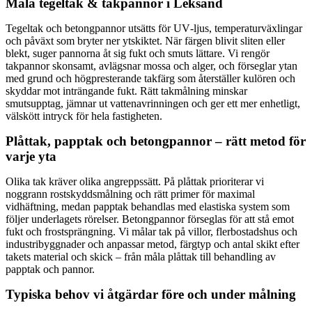
Måla tegeltak & takpannor i Leksand
Tegeltak och betongpannor utsätts för UV‑ljus, temperaturväxlingar
och påväxt som bryter ner ytskiktet. När färgen blivit sliten eller
blekt, suger pannorna åt sig fukt och smuts lättare. Vi rengör
takpannor skonsamt, avlägsnar mossa och alger, och förseglar ytan
med grund och högpresterande takfärg som återställer kulören och
skyddar mot inträngande fukt. Rätt takmålning minskar
smutsupptag, jämnar ut vattenavrinningen och ger ett mer enhetligt,
välskött intryck för hela fastigheten.
Plåttak, papptak och betongpannor – rätt metod för
varje yta
Olika tak kräver olika angreppssätt. På plåttak prioriterar vi
noggrann rostskyddsmålning och rätt primer för maximal
vidhäftning, medan papptak behandlas med elastiska system som
följer underlagets rörelser. Betongpannor förseglas för att stå emot
fukt och frostsprängning. Vi målar tak på villor, flerbostadshus och
industribyggnader och anpassar metod, färgtyp och antal skikt efter
takets material och skick – från måla plåttak till behandling av
papptak och pannor.
Typiska behov vi åtgärdar före och under målning