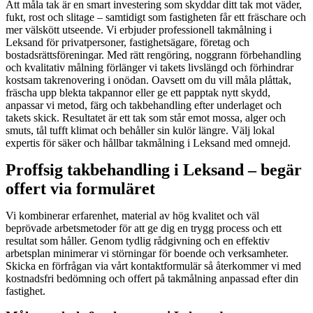
Att måla tak är en smart investering som skyddar ditt tak mot väder,
fukt, rost och slitage – samtidigt som fastigheten får ett fräschare och
mer välskött utseende. Vi erbjuder professionell takmålning i
Leksand för privatpersoner, fastighetsägare, företag och
bostadsrättsföreningar. Med rätt rengöring, noggrann förbehandling
och kvalitativ målning förlänger vi takets livslängd och förhindrar
kostsam takrenovering i onödan. Oavsett om du vill måla plåttak,
fräscha upp blekta takpannor eller ge ett papptak nytt skydd,
anpassar vi metod, färg och takbehandling efter underlaget och
takets skick. Resultatet är ett tak som står emot mossa, alger och
smuts, tål tufft klimat och behåller sin kulör längre. Välj lokal
expertis för säker och hållbar takmålning i Leksand med omnejd.
Proffsig takbehandling i Leksand – begär
offert via formuläret
Vi kombinerar erfarenhet, material av hög kvalitet och väl
beprövade arbetsmetoder för att ge dig en trygg process och ett
resultat som håller. Genom tydlig rådgivning och en effektiv
arbetsplan minimerar vi störningar för boende och verksamheter.
Skicka en förfrågan via vårt kontaktformulär så återkommer vi med
kostnadsfri bedömning och offert på takmålning anpassad efter din
fastighet.