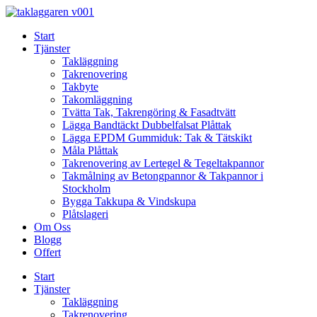
Skip
to
Start
content
Tjänster
Takläggning
Takrenovering
Takbyte
Takomläggning
Tvätta Tak, Takrengöring & Fasadtvätt
Lägga Bandtäckt Dubbelfalsat Plåttak
Lägga EPDM Gummiduk: Tak & Tätskikt
Måla Plåttak
Takrenovering av Lertegel & Tegeltakpannor
Takmålning av Betongpannor & Takpannor i
Stockholm
Bygga Takkupa & Vindskupa
Plåtslageri
Om Oss
Blogg
Offert
Start
Tjänster
Takläggning
Takrenovering