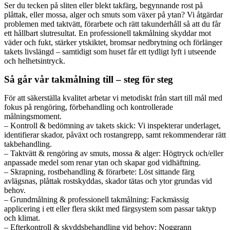
Ser du tecken på sliten eller blekt takfärg, begynnande rost på
plåttak, eller mossa, alger och smuts som växer på ytan? Vi åtgärdar
problemen med taktvätt, förarbete och rätt takunderhåll så att du får
ett hållbart slutresultat. En professionell takmålning skyddar mot
väder och fukt, stärker ytskiktet, bromsar nedbrytning och förlänger
takets livslängd – samtidigt som huset får ett tydligt lyft i utseende
och helhetsintryck.
Så går vår takmålning till – steg för steg
För att säkerställa kvalitet arbetar vi metodiskt från start till mål med
fokus på rengöring, förbehandling och kontrollerade
målningsmoment.
– Kontroll & bedömning av takets skick: Vi inspekterar underlaget,
identifierar skador, påväxt och rostangrepp, samt rekommenderar rätt
takbehandling.
– Taktvätt & rengöring av smuts, mossa & alger: Högtryck och/eller
anpassade medel som renar ytan och skapar god vidhäftning.
– Skrapning, rostbehandling & förarbete: Löst sittande färg
avlägsnas, plåttak rostskyddas, skador tätas och ytor grundas vid
behov.
– Grundmålning & professionell takmålning: Fackmässig
applicering i ett eller flera skikt med färgsystem som passar taktyp
och klimat.
– Efterkontroll & skyddsbehandling vid behov: Noggrann