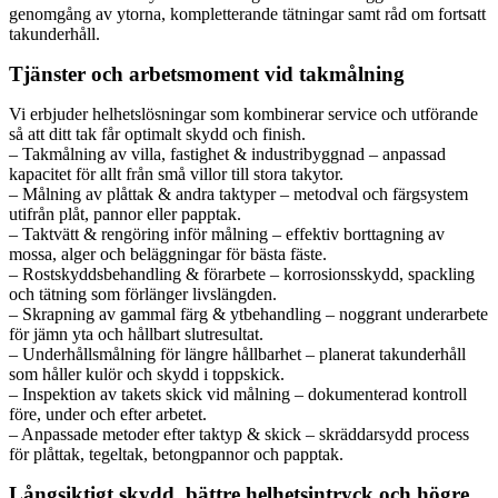
genomgång av ytorna, kompletterande tätningar samt råd om fortsatt
takunderhåll.
Tjänster och arbetsmoment vid takmålning
Vi erbjuder helhetslösningar som kombinerar service och utförande
så att ditt tak får optimalt skydd och finish.
– Takmålning av villa, fastighet & industribyggnad – anpassad
kapacitet för allt från små villor till stora takytor.
– Målning av plåttak & andra taktyper – metodval och färgsystem
utifrån plåt, pannor eller papptak.
– Taktvätt & rengöring inför målning – effektiv borttagning av
mossa, alger och beläggningar för bästa fäste.
– Rostskyddsbehandling & förarbete – korrosionsskydd, spackling
och tätning som förlänger livslängden.
– Skrapning av gammal färg & ytbehandling – noggrant underarbete
för jämn yta och hållbart slutresultat.
– Underhållsmålning för längre hållbarhet – planerat takunderhåll
som håller kulör och skydd i toppskick.
– Inspektion av takets skick vid målning – dokumenterad kontroll
före, under och efter arbetet.
– Anpassade metoder efter taktyp & skick – skräddarsydd process
för plåttak, tegeltak, betongpannor och papptak.
Långsiktigt skydd, bättre helhetsintryck och högre