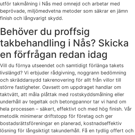
utför takmålning i Nås med omnejd och arbetar med
beprövade, miljömedvetna metoder som säkrar en jämn
finish och långvarigt skydd.
Behöver du proffsig
takbehandling i Nås? Skicka
en förfrågan redan idag
Vill du förnya utseendet och samtidigt förlänga takets
livslängd? Vi erbjuder rådgivning, noggrann bedömning
och skräddarsydd takrenovering för allt från villor till
större fastigheter. Oavsett om uppdraget handlar om
taktvätt, att måla plåttak med rostskyddsmålning eller
underhåll av tegeltak och betongpannor tar vi hand om
hela processen – säkert, effektivt och med hög finish. Vår
metodik minimerar driftstopp för företag och ger
bostadsrättsföreningar en planerad, kostnadseffektiv
lösning för långsiktigt takunderhåll. Få en tydlig offert och