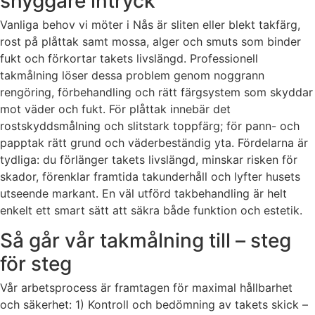
snyggare intryck
Vanliga behov vi möter i Nås är sliten eller blekt takfärg,
rost på plåttak samt mossa, alger och smuts som binder
fukt och förkortar takets livslängd. Professionell
takmålning löser dessa problem genom noggrann
rengöring, förbehandling och rätt färgsystem som skyddar
mot väder och fukt. För plåttak innebär det
rostskyddsmålning och slitstark toppfärg; för pann- och
papptak rätt grund och väderbeständig yta. Fördelarna är
tydliga: du förlänger takets livslängd, minskar risken för
skador, förenklar framtida takunderhåll och lyfter husets
utseende markant. En väl utförd takbehandling är helt
enkelt ett smart sätt att säkra både funktion och estetik.
Så går vår takmålning till – steg
för steg
Vår arbetsprocess är framtagen för maximal hållbarhet
och säkerhet: 1) Kontroll och bedömning av takets skick –