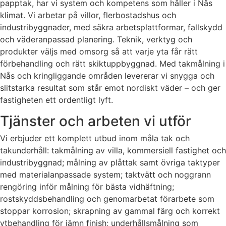
papptak, har vi system och kompetens som håller i Nås
klimat. Vi arbetar på villor, flerbostadshus och
industribyggnader, med säkra arbetsplattformar, fallskydd
och väderanpassad planering. Teknik, verktyg och
produkter väljs med omsorg så att varje yta får rätt
förbehandling och rätt skiktuppbyggnad. Med takmålning i
Nås och kringliggande områden levererar vi snygga och
slitstarka resultat som står emot nordiskt väder – och ger
fastigheten ett ordentligt lyft.
Tjänster och arbeten vi utför
Vi erbjuder ett komplett utbud inom måla tak och
takunderhåll: takmålning av villa, kommersiell fastighet och
industribyggnad; målning av plåttak samt övriga taktyper
med materialanpassade system; taktvätt och noggrann
rengöring inför målning för bästa vidhäftning;
rostskyddsbehandling och genomarbetat förarbete som
stoppar korrosion; skrapning av gammal färg och korrekt
ytbehandling för jämn finish; underhållsmålning som