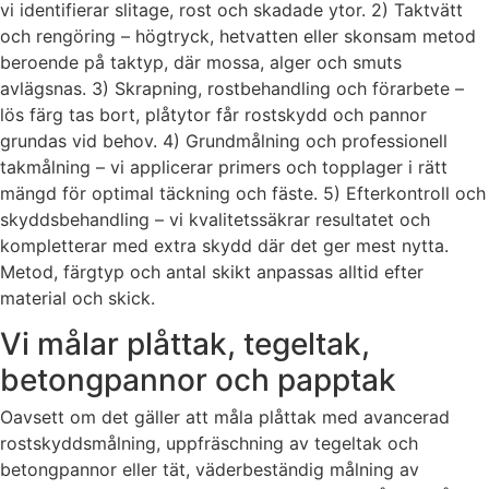
vi identifierar slitage, rost och skadade ytor. 2) Taktvätt
och rengöring – högtryck, hetvatten eller skonsam metod
beroende på taktyp, där mossa, alger och smuts
avlägsnas. 3) Skrapning, rostbehandling och förarbete –
lös färg tas bort, plåtytor får rostskydd och pannor
grundas vid behov. 4) Grundmålning och professionell
takmålning – vi applicerar primers och topplager i rätt
mängd för optimal täckning och fäste. 5) Efterkontroll och
skyddsbehandling – vi kvalitetssäkrar resultatet och
kompletterar med extra skydd där det ger mest nytta.
Metod, färgtyp och antal skikt anpassas alltid efter
material och skick.
Vi målar plåttak, tegeltak,
betongpannor och papptak
Oavsett om det gäller att måla plåttak med avancerad
rostskyddsmålning, uppfräschning av tegeltak och
betongpannor eller tät, väderbeständig målning av