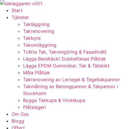
Skip
to
Start
content
Tjänster
Takläggning
Takrenovering
Takbyte
Takomläggning
Tvätta Tak, Takrengöring & Fasadtvätt
Lägga Bandtäckt Dubbelfalsat Plåttak
Lägga EPDM Gummiduk: Tak & Tätskikt
Måla Plåttak
Takrenovering av Lertegel & Tegeltakpannor
Takmålning av Betongpannor & Takpannor i
Stockholm
Bygga Takkupa & Vindskupa
Plåtslageri
Om Oss
Blogg
Offert