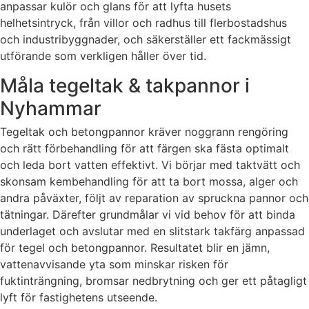
anpassar kulör och glans för att lyfta husets
helhetsintryck, från villor och radhus till flerbostadshus
och industribyggnader, och säkerställer ett fackmässigt
utförande som verkligen håller över tid.
Måla tegeltak & takpannor i
Nyhammar
Tegeltak och betongpannor kräver noggrann rengöring
och rätt förbehandling för att färgen ska fästa optimalt
och leda bort vatten effektivt. Vi börjar med taktvätt och
skonsam kembehandling för att ta bort mossa, alger och
andra påväxter, följt av reparation av spruckna pannor och
tätningar. Därefter grundmålar vi vid behov för att binda
underlaget och avslutar med en slitstark takfärg anpassad
för tegel och betongpannor. Resultatet blir en jämn,
vattenavvisande yta som minskar risken för
fuktinträngning, bromsar nedbrytning och ger ett påtagligt
lyft för fastighetens utseende.