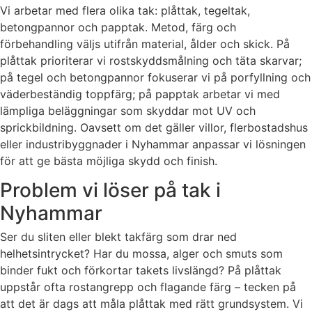
Vi arbetar med flera olika tak: plåttak, tegeltak,
betongpannor och papptak. Metod, färg och
förbehandling väljs utifrån material, ålder och skick. På
plåttak prioriterar vi rostskyddsmålning och täta skarvar;
på tegel och betongpannor fokuserar vi på porfyllning och
väderbeständig toppfärg; på papptak arbetar vi med
lämpliga beläggningar som skyddar mot UV och
sprickbildning. Oavsett om det gäller villor, flerbostadshus
eller industribyggnader i Nyhammar anpassar vi lösningen
för att ge bästa möjliga skydd och finish.
Problem vi löser på tak i
Nyhammar
Ser du sliten eller blekt takfärg som drar ned
helhetsintrycket? Har du mossa, alger och smuts som
binder fukt och förkortar takets livslängd? På plåttak
uppstår ofta rostangrepp och flagande färg – tecken på
att det är dags att måla plåttak med rätt grundsystem. Vi