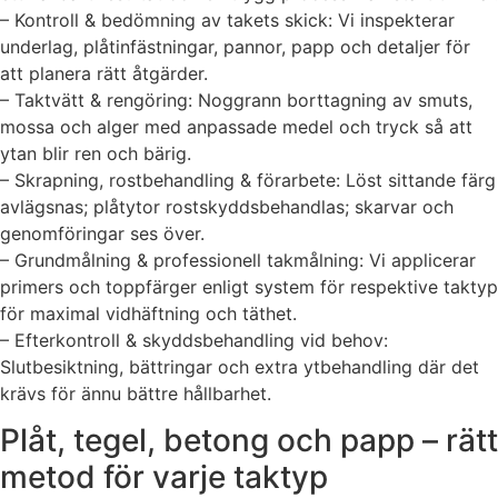
– Kontroll & bedömning av takets skick: Vi inspekterar
underlag, plåtinfästningar, pannor, papp och detaljer för
att planera rätt åtgärder.
– Taktvätt & rengöring: Noggrann borttagning av smuts,
mossa och alger med anpassade medel och tryck så att
ytan blir ren och bärig.
– Skrapning, rostbehandling & förarbete: Löst sittande färg
avlägsnas; plåtytor rostskyddsbehandlas; skarvar och
genomföringar ses över.
– Grundmålning & professionell takmålning: Vi applicerar
primers och toppfärger enligt system för respektive taktyp
för maximal vidhäftning och täthet.
– Efterkontroll & skyddsbehandling vid behov:
Slutbesiktning, bättringar och extra ytbehandling där det
krävs för ännu bättre hållbarhet.
Plåt, tegel, betong och papp – rätt
metod för varje taktyp