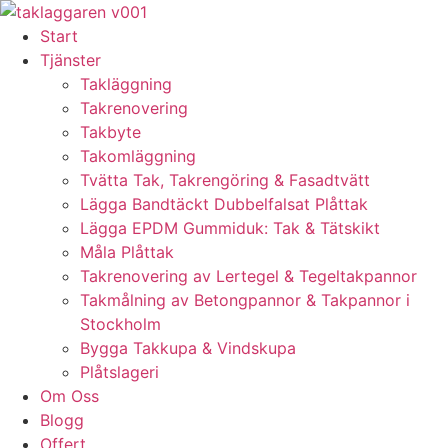
Skip
to
Start
content
Tjänster
Takläggning
Takrenovering
Takbyte
Takomläggning
Tvätta Tak, Takrengöring & Fasadtvätt
Lägga Bandtäckt Dubbelfalsat Plåttak
Lägga EPDM Gummiduk: Tak & Tätskikt
Måla Plåttak
Takrenovering av Lertegel & Tegeltakpannor
Takmålning av Betongpannor & Takpannor i
Stockholm
Bygga Takkupa & Vindskupa
Plåtslageri
Om Oss
Blogg
Offert