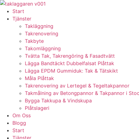
Skip
to
Start
content
Tjänster
Takläggning
Takrenovering
Takbyte
Takomläggning
Tvätta Tak, Takrengöring & Fasadtvätt
Lägga Bandtäckt Dubbelfalsat Plåttak
Lägga EPDM Gummiduk: Tak & Tätskikt
Måla Plåttak
Takrenovering av Lertegel & Tegeltakpannor
Takmålning av Betongpannor & Takpannor i Sto
Bygga Takkupa & Vindskupa
Plåtslageri
Om Oss
Blogg
Start
Tjänster