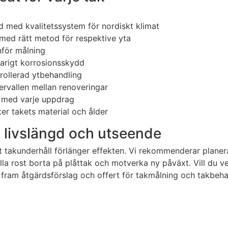
d med kvalitetssystem för nordiskt klimat
med rätt metod för respektive yta
nför målning
arigt korrosionsskydd
rollerad ytbehandling
ervallen mellan renoveringar
d med varje uppdrag
er takets material och ålder
a livslängd och utseende
 takunderhåll förlänger effekten. Vi rekommenderar planera
hålla rost borta på plåttak och motverka ny påväxt. Vill du 
i fram åtgärdsförslag och offert för takmålning och takbehan