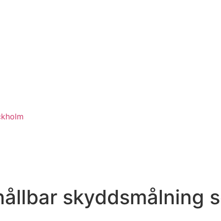
ckholm
hållbar skyddsmålning s