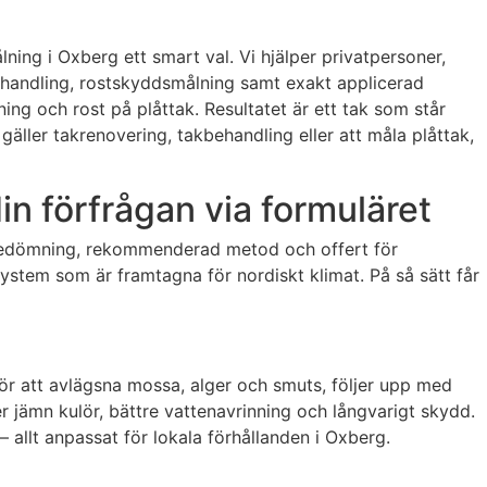
lning i Oxberg ett smart val. Vi hjälper privatpersoner,
ehandling, rostskyddsmålning samt exakt applicerad
ng och rost på plåttak. Resultatet är ett tak som står
äller takrenovering, takbehandling eller att måla plåttak,
in förfrågan via formuläret
ed bedömning, rekommenderad metod och offert för
system som är framtagna för nordiskt klimat. På så sätt får
ör att avlägsna mossa, alger och smuts, följer upp med
 jämn kulör, bättre vattenavrinning och långvarigt skydd.
allt anpassat för lokala förhållanden i Oxberg.