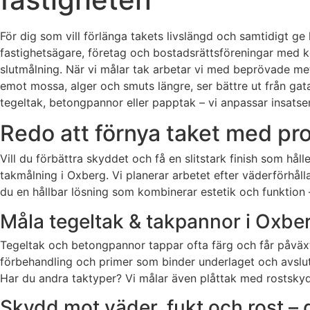
För dig som vill förlänga takets livslängd och samtidigt ge 
fastighetsägare, företag och bostadsrättsföreningar med k
slutmålning. När vi målar tak arbetar vi med beprövade met
emot mossa, alger och smuts längre, ser bättre ut från gata
tegeltak, betongpannor eller papptak – vi anpassar insats
Redo att förnya taket med pro
Vill du förbättra skyddet och få en slitstark finish som 
takmålning i Oxberg. Vi planerar arbetet efter väderförhål
du en hållbar lösning som kombinerar estetik och funktion – f
Måla tegeltak & takpannor i Oxbe
Tegeltak och betongpannor tappar ofta färg och får påväxt
förbehandling och primer som binder underlaget och avsluta
Har du andra taktyper? Vi målar även plåttak med rostskyd
Skydd mot väder, fukt och rost – 