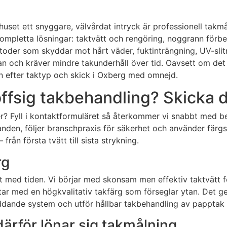
huset ett snyggare, välvårdat intryck är professionell takmå
ompletta lösningar: taktvätt och rengöring, noggrann förb
oder som skyddar mot hårt väder, fuktinträngning, UV-slitni
n och kräver mindre takunderhåll över tid. Oavsett om det g
en efter taktyp och skick i Oxberg med omnejd.
ffsig takbehandling? Skicka d
håller? Fyll i kontaktformuläret så återkommer vi snabbt m
landen, följer branschpraxis för säkerhet och använder färg
rån första tvätt till sista strykning.
rg
 med tiden. Vi börjar med skonsam men effektiv taktvätt f
r med en högkvalitativ takfärg som förseglar ytan. Det ger
dande system och utför hållbar takbehandling av papptak – 
därför lönar sig takmålning