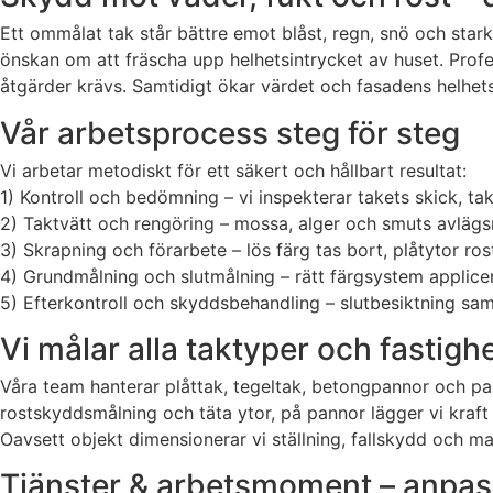
Ett ommålat tak står bättre emot blåst, regn, snö och stark
önskan om att fräscha upp helhetsintrycket av huset. Profes
åtgärder krävs. Samtidigt ökar värdet och fasadens helhets
Vår arbetsprocess steg för steg
Vi arbetar metodiskt för ett säkert och hållbart resultat:
1) Kontroll och bedömning – vi inspekterar takets skick, ta
2) Taktvätt och rengöring – mossa, alger och smuts avlägs
3) Skrapning och förarbete – lös färg tas bort, plåtytor r
4) Grundmålning och slutmålning – rätt färgsystem applicer
5) Efterkontroll och skyddsbehandling – slutbesiktning sam
Vi målar alla taktyper och fastigh
Våra team hanterar plåttak, tegeltak, betongpannor och pap
rostskyddsmålning och täta ytor, på pannor lägger vi kraft
Oavsett objekt dimensionerar vi ställning, fallskydd och mat
Tjänster & arbetsmoment – anpass