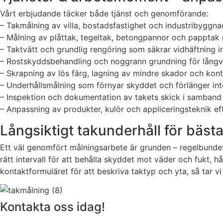
Vårt erbjudande täcker både tjänst och genomförande:
– Takmålning av villa, bostadsfastighet och industribyggna
– Målning av plåttak, tegeltak, betongpannor och papptak 
– Taktvätt och grundlig rengöring som säkrar vidhäftning i
– Rostskyddsbehandling och noggrann grundning för långv
– Skrapning av lös färg, lagning av mindre skador och kont
– Underhållsmålning som förnyar skyddet och förlänger int
– Inspektion och dokumentation av takets skick i samban
– Anpassning av produkter, kulör och appliceringsteknik eft
Långsiktigt takunderhåll för bäst
Ett väl genomfört målningsarbete är grunden – regelbundet
rätt intervall för att behålla skyddet mot väder och fukt, 
kontaktformuläret för att beskriva taktyp och yta, så tar v
Kontakta oss idag!