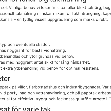
 sol. Vanliga behov vi löser är sliten eller blekt takfärg,
sionell takmålning minskar risken för fuktinträngning, kapsl
känsla – en tydlig visuell uppgradering som märks direkt.
ktyp och eventuella skador.
nas noggrant för bästa vidhäftning.
ostbehandlas och ytor grundas vid behov.
as med noggrant antal skikt för lång hållbarhet.
t extra ytbehandling vid behov för optimal resistens.
eter
ptak på villor, flerbostadshus och industribyggnader. Varje
 vid porfyllnad och vattenavrinning, och på papptak arbetar
erial för effektivt, tryggt och fackmässigt utfört arbete i 
at för varje tak