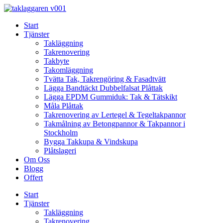
Skip
to
Start
content
Tjänster
Takläggning
Takrenovering
Takbyte
Takomläggning
Tvätta Tak, Takrengöring & Fasadtvätt
Lägga Bandtäckt Dubbelfalsat Plåttak
Lägga EPDM Gummiduk: Tak & Tätskikt
Måla Plåttak
Takrenovering av Lertegel & Tegeltakpannor
Takmålning av Betongpannor & Takpannor i
Stockholm
Bygga Takkupa & Vindskupa
Plåtslageri
Om Oss
Blogg
Offert
Start
Tjänster
Takläggning
Takrenovering