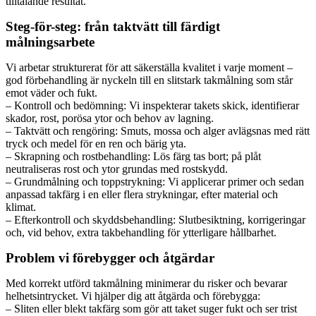
tilltalande resultat.
Steg-för-steg: från taktvätt till färdigt
målningsarbete
Vi arbetar strukturerat för att säkerställa kvalitet i varje moment –
god förbehandling är nyckeln till en slitstark takmålning som står
emot väder och fukt.
– Kontroll och bedömning: Vi inspekterar takets skick, identifierar
skador, rost, porösa ytor och behov av lagning.
– Taktvätt och rengöring: Smuts, mossa och alger avlägsnas med rätt
tryck och medel för en ren och bärig yta.
– Skrapning och rostbehandling: Lös färg tas bort; på plåt
neutraliseras rost och ytor grundas med rostskydd.
– Grundmålning och toppstrykning: Vi applicerar primer och sedan
anpassad takfärg i en eller flera strykningar, efter material och
klimat.
– Efterkontroll och skyddsbehandling: Slutbesiktning, korrigeringar
och, vid behov, extra takbehandling för ytterligare hållbarhet.
Problem vi förebygger och åtgärdar
Med korrekt utförd takmålning minimerar du risker och bevarar
helhetsintrycket. Vi hjälper dig att åtgärda och förebygga:
– Sliten eller blekt takfärg som gör att taket suger fukt och ser trist