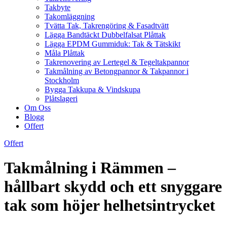
Takbyte
Takomläggning
Tvätta Tak, Takrengöring & Fasadtvätt
Lägga Bandtäckt Dubbelfalsat Plåttak
Lägga EPDM Gummiduk: Tak & Tätskikt
Måla Plåttak
Takrenovering av Lertegel & Tegeltakpannor
Takmålning av Betongpannor & Takpannor i
Stockholm
Bygga Takkupa & Vindskupa
Plåtslageri
Om Oss
Blogg
Offert
Offert
Takmålning i Rämmen –
hållbart skydd och ett snyggare
tak som höjer helhetsintrycket