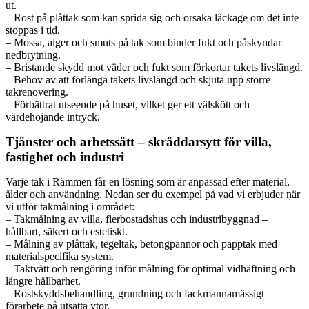
ut.
– Rost på plåttak som kan sprida sig och orsaka läckage om det inte
stoppas i tid.
– Mossa, alger och smuts på tak som binder fukt och påskyndar
nedbrytning.
– Bristande skydd mot väder och fukt som förkortar takets livslängd.
– Behov av att förlänga takets livslängd och skjuta upp större
takrenovering.
– Förbättrat utseende på huset, vilket ger ett välskött och
värdehöjande intryck.
Tjänster och arbetssätt – skräddarsytt för villa,
fastighet och industri
Varje tak i Rämmen får en lösning som är anpassad efter material,
ålder och användning. Nedan ser du exempel på vad vi erbjuder när
vi utför takmålning i området:
– Takmålning av villa, flerbostadshus och industribyggnad –
hållbart, säkert och estetiskt.
– Målning av plåttak, tegeltak, betongpannor och papptak med
materialspecifika system.
– Taktvätt och rengöring inför målning för optimal vidhäftning och
längre hållbarhet.
– Rostskyddsbehandling, grundning och fackmannamässigt
förarbete på utsatta ytor.