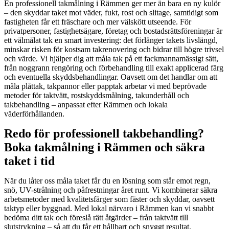
En professionell takmålning i Rämmen ger mer än bara en ny kulör
– den skyddar taket mot väder, fukt, rost och slitage, samtidigt som
fastigheten får ett fräschare och mer välskött utseende. För
privatpersoner, fastighetsägare, företag och bostadsrättsföreningar är
ett välmålat tak en smart investering: det förlänger takets livslängd,
minskar risken för kostsam takrenovering och bidrar till högre trivsel
och värde. Vi hjälper dig att måla tak på ett fackmannamässigt sätt,
från noggrann rengöring och förbehandling till exakt applicerad färg
och eventuella skyddsbehandlingar. Oavsett om det handlar om att
måla plåttak, takpannor eller papptak arbetar vi med beprövade
metoder för taktvätt, rostskyddsmålning, takunderhåll och
takbehandling – anpassat efter Rämmen och lokala
väderförhållanden.
Redo för professionell takbehandling?
Boka takmålning i Rämmen och säkra
taket i tid
När du låter oss måla taket får du en lösning som står emot regn,
snö, UV-strålning och påfrestningar året runt. Vi kombinerar säkra
arbetsmetoder med kvalitetsfärger som fäster och skyddar, oavsett
taktyp eller byggnad. Med lokal närvaro i Rämmen kan vi snabbt
bedöma ditt tak och föreslå rätt åtgärder – från taktvätt till
slutstrykning – så att du får ett hållbart och snyggt resultat.