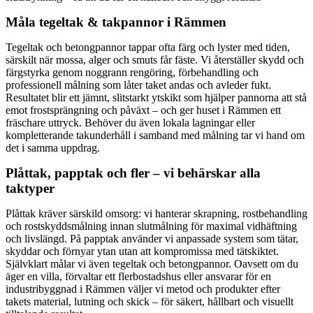
Måla tegeltak & takpannor i Rämmen
Tegeltak och betongpannor tappar ofta färg och lyster med tiden,
särskilt när mossa, alger och smuts får fäste. Vi återställer skydd och
färgstyrka genom noggrann rengöring, förbehandling och
professionell målning som låter taket andas och avleder fukt.
Resultatet blir ett jämnt, slitstarkt ytskikt som hjälper pannorna att stå
emot frostsprängning och påväxt – och ger huset i Rämmen ett
fräschare uttryck. Behöver du även lokala lagningar eller
kompletterande takunderhåll i samband med målning tar vi hand om
det i samma uppdrag.
Plåttak, papptak och fler – vi behärskar alla
taktyper
Plåttak kräver särskild omsorg: vi hanterar skrapning, rostbehandling
och rostskyddsmålning innan slutmålning för maximal vidhäftning
och livslängd. På papptak använder vi anpassade system som tätar,
skyddar och förnyar ytan utan att kompromissa med tätskiktet.
Självklart målar vi även tegeltak och betongpannor. Oavsett om du
äger en villa, förvaltar ett flerbostadshus eller ansvarar för en
industribyggnad i Rämmen väljer vi metod och produkter efter
takets material, lutning och skick – för säkert, hållbart och visuellt