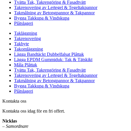
Tvätta Tak, Takrengöring & Fasadtvätt
Takrenovering av Lertegel & Tegeltakpannor
Takmålning av Betongpannor & Takpannor
Bygga Takkupa & Vindskupa
Plåtslageri
Takläggning
Takrenovering
Takbyte
Takomläggning
Lägga Bandtäckt Dubbelfalsat Plåttak
Lägga EPDM Gummiduk: Tak & Tätskikt
Måla Plåttak
Tvätta Tak, Takrengöring & Fasadtvätt
Takrenovering av Lertegel & Tegeltakpannor
Takmålning av Betongpannor & Takpannor
Bygga Takkupa & Vindskupa
Plåtslageri
Kontakta oss
Kontakta oss idag för en fri offert.
Nicklas
–
Samordnare