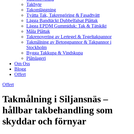
Takbyte
Takomläggning
Tvätta Tak, Takrengöring & Fasadtvätt
Lägga Bandtäckt Dubbelfalsat Plåttak
Lägga EPDM Gummiduk: Tak & Tätskikt
Måla Plåttak
Takrenovering av Lertegel & Tegeltakpannor
Takmålning av Betongpannor & Takpannor i
Stockholm
Bygga Takkupa & Vindskupa
Plåtslageri
Om Oss
Blogg
Offert
Offert
Takmålning i Siljansnäs –
hållbar takbehandling som
skyddar och förnyar