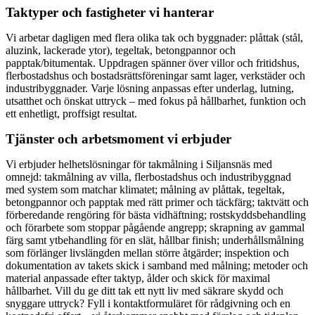
Taktyper och fastigheter vi hanterar
Vi arbetar dagligen med flera olika tak och byggnader: plåttak (stål,
aluzink, lackerade ytor), tegeltak, betongpannor och
papptak/bitumentak. Uppdragen spänner över villor och fritidshus,
flerbostadshus och bostadsrättsföreningar samt lager, verkstäder och
industribyggnader. Varje lösning anpassas efter underlag, lutning,
utsatthet och önskat uttryck – med fokus på hållbarhet, funktion och
ett enhetligt, proffsigt resultat.
Tjänster och arbetsmoment vi erbjuder
Vi erbjuder helhetslösningar för takmålning i Siljansnäs med
omnejd: takmålning av villa, flerbostadshus och industribyggnad
med system som matchar klimatet; målning av plåttak, tegeltak,
betongpannor och papptak med rätt primer och täckfärg; taktvätt och
förberedande rengöring för bästa vidhäftning; rostskyddsbehandling
och förarbete som stoppar pågående angrepp; skrapning av gammal
färg samt ytbehandling för en slät, hållbar finish; underhållsmålning
som förlänger livslängden mellan större åtgärder; inspektion och
dokumentation av takets skick i samband med målning; metoder och
material anpassade efter taktyp, ålder och skick för maximal
hållbarhet. Vill du ge ditt tak ett nytt liv med säkrare skydd och
snyggare uttryck? Fyll i kontaktformuläret för rådgivning och en