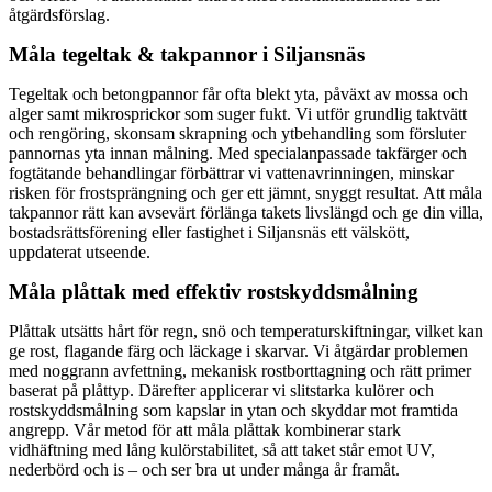
åtgärdsförslag.
Måla tegeltak & takpannor i Siljansnäs
Tegeltak och betongpannor får ofta blekt yta, påväxt av mossa och
alger samt mikrosprickor som suger fukt. Vi utför grundlig taktvätt
och rengöring, skonsam skrapning och ytbehandling som försluter
pannornas yta innan målning. Med specialanpassade takfärger och
fogtätande behandlingar förbättrar vi vattenavrinningen, minskar
risken för frostsprängning och ger ett jämnt, snyggt resultat. Att måla
takpannor rätt kan avsevärt förlänga takets livslängd och ge din villa,
bostadsrättsförening eller fastighet i Siljansnäs ett välskött,
uppdaterat utseende.
Måla plåttak med effektiv rostskyddsmålning
Plåttak utsätts hårt för regn, snö och temperaturskiftningar, vilket kan
ge rost, flagande färg och läckage i skarvar. Vi åtgärdar problemen
med noggrann avfettning, mekanisk rostborttagning och rätt primer
baserat på plåttyp. Därefter applicerar vi slitstarka kulörer och
rostskyddsmålning som kapslar in ytan och skyddar mot framtida
angrepp. Vår metod för att måla plåttak kombinerar stark
vidhäftning med lång kulörstabilitet, så att taket står emot UV,
nederbörd och is – och ser bra ut under många år framåt.