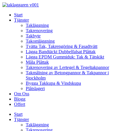
Skip
to
Start
content
Tjänster
Takläggning
Takrenovering
Takbyte
Takomläggning
Tvätta Tak, Takrengöring & Fasadtvätt
Lägga Bandtäckt Dubbelfalsat Plåttak
Lägga EPDM Gummiduk: Tak & Tätskikt
Måla Plåttak
Takrenovering av Lertegel & Tegeltakpannor
Takmålning av Betongpannor & Takpannor i
Stockholm
Bygga Takkupa & Vindskupa
Plåtslageri
Om Oss
Blogg
Offert
Start
Tjänster
Takläggning
Takrenovering