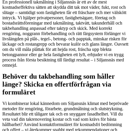
En professionell takmålning i Siljansnäs är ett av de mest
kostnadseffektiva sätten att skydda ditt tak mot väder, fukt, rost och
slitage – samtidigt som fastigheten får ett fräschare och mer välskött
intryck. Vi hjälper privatpersoner, fastighetsägare, företag och
bostadsrättsföreningar med takmålning, taktvätt, takunderhåll och
takbehandling anpassad efter taktyp och skick. Med korrekt
rengöring, noggrann förbehandling och rätt färgsystem förlänger vi
livslängden på plåt-, tegel-, betong- och papptak, minskar risken för
läckage och rostangrepp och bevarar kulör och glans längre. Oavsett
om du vill måla plåttak för att hejda rost, fräscha upp blekta
betongpannor eller ge hela fastigheten ett lyft, erbjuder vi en trygg
process från första besiktning till färdigt resultat – i Siljansnäs med
omnejd.
Behöver du takbehandling som håller
länge? Skicka en offertförfrågan via
formuläret
Vi kombinerar lokal kännedom om Siljansnäs klimat med beprövade
metoder för rengöring, förarbete, grundmålning och slutstrykning.
Resultatet blir ett tåligare tak och en snyggare fasadhelhet. Vill du
veta vad din takrenovering kostar och vad som krävs för bästa
hållbarhet? Använd kontaktformuläret för kostnadsfri bedömning
och offert – vi återkommer snabbt med rekommendationer och