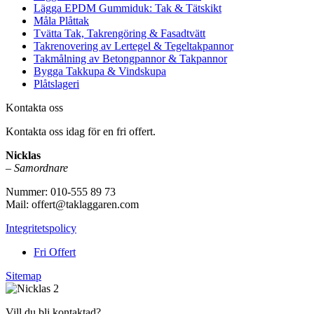
Lägga EPDM Gummiduk: Tak & Tätskikt
Måla Plåttak
Tvätta Tak, Takrengöring & Fasadtvätt
Takrenovering av Lertegel & Tegeltakpannor
Takmålning av Betongpannor & Takpannor
Bygga Takkupa & Vindskupa
Plåtslageri
Kontakta oss
Kontakta oss idag för en fri offert.
Nicklas
–
Samordnare
Nummer: 010-555 89 73
Mail: offert@taklaggaren.com
Integritetspolicy
Fri Offert
Sitemap
Vill du bli kontaktad?