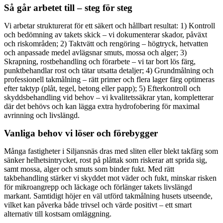
Så går arbetet till – steg för steg
Vi arbetar strukturerat för ett säkert och hållbart resultat: 1) Kontroll
och bedömning av takets skick – vi dokumenterar skador, påväxt
och riskområden; 2) Taktvätt och rengöring – högtryck, hetvatten
och anpassade medel avlägsnar smuts, mossa och alger; 3)
Skrapning, rostbehandling och förarbete – vi tar bort lös färg,
punktbehandlar rost och tätar utsatta detaljer; 4) Grundmålning och
professionell takmålning – rätt primer och flera lager färg optimeras
efter taktyp (plåt, tegel, betong eller papp); 5) Efterkontroll och
skyddsbehandling vid behov – vi kvalitetssäkrar ytan, kompletterar
där det behövs och kan lägga extra hydrofobering för maximal
avrinning och livslängd.
Vanliga behov vi löser och förebygger
Många fastigheter i Siljansnäs dras med sliten eller blekt takfärg som
sänker helhetsintrycket, rost på plåttak som riskerar att sprida sig,
samt mossa, alger och smuts som binder fukt. Med rätt
takbehandling stärker vi skyddet mot väder och fukt, minskar risken
för mikroangrepp och läckage och förlänger takets livslängd
markant. Samtidigt höjer en väl utförd takmålning husets utseende,
vilket kan påverka både trivsel och värde positivt – ett smart
alternativ till kostsam omläggning.