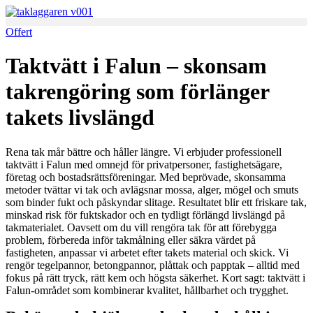
Skip
to
Offert
content
Taktvätt i Falun – skonsam
takrengöring som förlänger
takets livslängd
Rena tak mår bättre och håller längre. Vi erbjuder professionell
taktvätt i Falun med omnejd för privatpersoner, fastighetsägare,
företag och bostadsrättsföreningar. Med beprövade, skonsamma
metoder tvättar vi tak och avlägsnar mossa, alger, mögel och smuts
som binder fukt och påskyndar slitage. Resultatet blir ett friskare tak,
minskad risk för fuktskador och en tydligt förlängd livslängd på
takmaterialet. Oavsett om du vill rengöra tak för att förebygga
problem, förbereda inför takmålning eller säkra värdet på
fastigheten, anpassar vi arbetet efter takets material och skick. Vi
rengör tegelpannor, betongpannor, plåttak och papptak – alltid med
fokus på rätt tryck, rätt kem och högsta säkerhet. Kort sagt: taktvätt i
Falun-området som kombinerar kvalitet, hållbarhet och trygghet.