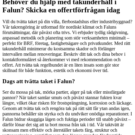
Behöver du hjälp med takunderhåll i
Falun? Skicka en offertförfrågan idag
Vill du tvätta taket på din villa, flerbostadshus eller industribyggnad?
Vår takrengöring är utformad för nordiskt klimat och Faluns
förutsättningar, där påväxt ofta trivs. Vi erbjuder tydlig rådgivning,
anpassad metodik och planering som stör verksamheten minimalt –
perfekt för BRF, företag, fastighetsägare och privatkunder. Med rätt
takunderhåll minimerar du kostsamma skador och förlänger
intervallen mellan renoveringar. Beskriv ditt tak och dina behov i
kontaktformuläret så återkommer vi med rekommendation och
offert. Att tvätta tak regelbundet är en liten insats som gör stor
skillnad för både funktion, estetik och ekonomi över tid.
Dags att tvätta taket i Falun?
Ser du mossa på tak, mörka partier, alger på tak eller missfärgade
pannor? När taket samlar smuts och påväxt stannar fukten kvar
längre, vilket ökar risken för frostsprängning, korrosion och läckage.
Genom att tvätta tak och rengöra tak på rätt sätt får ytan andas igen,
pannorna behåller sin styrka och du undviker onödiga reparationer. I
Falun bidrar skuggiga lägen och fuktiga perioder till snabb påväxt –
därför lönar det sig att ta bort mossa från tak i tid. Vår taktvätt är
skonsam men effektiv och återställer takets färg, struktur och