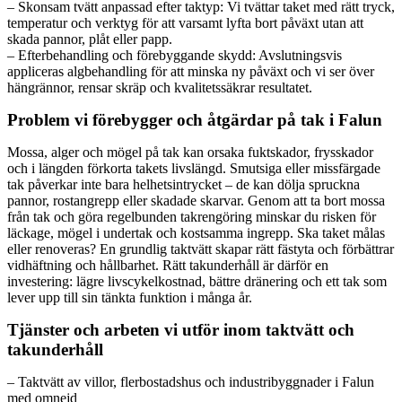
– Skonsam tvätt anpassad efter taktyp: Vi tvättar taket med rätt tryck,
temperatur och verktyg för att varsamt lyfta bort påväxt utan att
skada pannor, plåt eller papp.
– Efterbehandling och förebyggande skydd: Avslutningsvis
appliceras algbehandling för att minska ny påväxt och vi ser över
hängrännor, rensar skräp och kvalitetssäkrar resultatet.
Problem vi förebygger och åtgärdar på tak i Falun
Mossa, alger och mögel på tak kan orsaka fuktskador, frysskador
och i längden förkorta takets livslängd. Smutsiga eller missfärgade
tak påverkar inte bara helhetsintrycket – de kan dölja spruckna
pannor, rostangrepp eller skadade skarvar. Genom att ta bort mossa
från tak och göra regelbunden takrengöring minskar du risken för
läckage, mögel i undertak och kostsamma ingrepp. Ska taket målas
eller renoveras? En grundlig taktvätt skapar rätt fästyta och förbättrar
vidhäftning och hållbarhet. Rätt takunderhåll är därför en
investering: lägre livscykelkostnad, bättre dränering och ett tak som
lever upp till sin tänkta funktion i många år.
Tjänster och arbeten vi utför inom taktvätt och
takunderhåll
– Taktvätt av villor, flerbostadshus och industribyggnader i Falun
med omnejd