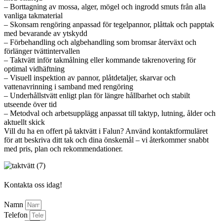
– Borttagning av mossa, alger, mögel och ingrodd smuts från alla
vanliga takmaterial
– Skonsam rengöring anpassad för tegelpannor, plåttak och papptak
med bevarande av ytskydd
– Förbehandling och algbehandling som bromsar återväxt och
förlänger tvättintervallen
– Taktvätt inför takmålning eller kommande takrenovering för
optimal vidhäftning
– Visuell inspektion av pannor, plåtdetaljer, skarvar och
vattenavrinning i samband med rengöring
– Underhållstvätt enligt plan för längre hållbarhet och stabilt
utseende över tid
– Metodval och arbetsupplägg anpassat till taktyp, lutning, ålder och
aktuellt skick
Vill du ha en offert på taktvätt i Falun? Använd kontaktformuläret
för att beskriva ditt tak och dina önskemål – vi återkommer snabbt
med pris, plan och rekommendationer.
Kontakta oss idag!
Namn
Telefon