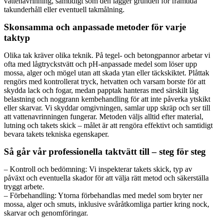
vattenavrinning, samtidigt som den lägger grunden för framtida
takunderhåll eller eventuell takmålning.
Skonsamma och anpassade metoder för varje
taktyp
Olika tak kräver olika teknik. På tegel- och betongpannor arbetar vi
ofta med lågtryckstvätt och pH-anpassade medel som löser upp
mossa, alger och mögel utan att skada ytan eller täckskiktet. Plåttak
rengörs med kontrollerat tryck, hetvatten och varsam borste för att
skydda lack och fogar, medan papptak hanteras med särskilt låg
belastning och noggrann kembehandling för att inte påverka ytskikt
eller skarvar. Vi skyddar omgivningen, samlar upp skräp och ser till
att vattenavrinningen fungerar. Metoden väljs alltid efter material,
lutning och takets skick – målet är att rengöra effektivt och samtidigt
bevara takets tekniska egenskaper.
Så går vår professionella taktvätt till – steg för steg
– Kontroll och bedömning: Vi inspekterar takets skick, typ av
påväxt och eventuella skador för att välja rätt metod och säkerställa
tryggt arbete.
– Förbehandling: Ytorna förbehandlas med medel som bryter ner
mossa, alger och smuts, inklusive svåråtkomliga partier kring nock,
skarvar och genomföringar.