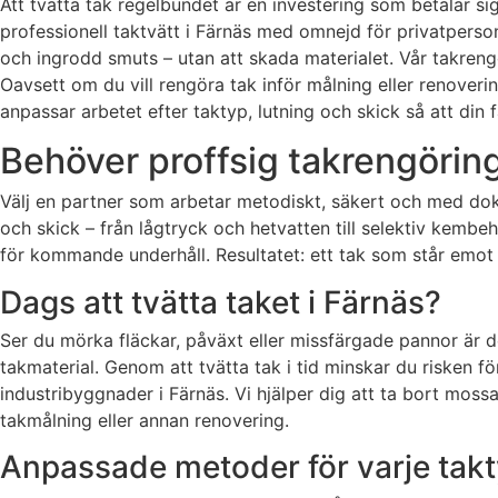
Att tvätta tak regelbundet är en investering som betalar sig
professionell taktvätt i Färnäs med omnejd för privatperso
och ingrodd smuts – utan att skada materialet. Vår takre
Oavsett om du vill rengöra tak inför målning eller renovering
anpassar arbetet efter taktyp, lutning och skick så att din f
Behöver proffsig takrengöring
Välj en partner som arbetar metodiskt, säkert och med d
och skick – från lågtryck och hetvatten till selektiv kembeh
för kommande underhåll. Resultatet: ett tak som står emot 
Dags att tvätta taket i Färnäs?
Ser du mörka fläckar, påväxt eller missfärgade pannor är d
takmaterial. Genom att tvätta tak i tid minskar du risken f
industribyggnader i Färnäs. Vi hjälper dig att ta bort moss
takmålning eller annan renovering.
Anpassade metoder för varje tak