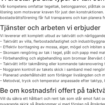
Vår kompetens omfattar tegeltak, betongpannor, plåttak och
lösning som motsvarar kraven för just den konstruktionen. 
bostadsrättsförening får full transparens och kan planera 
Tjänster och arbeten vi erbjuder
Vi levererar ett komplett utbud av taktvätt och närliggande
– Taktvätt av villa, flerbostadsfastighet och industribyggna
– Effektiv borttagning av mossa, alger, mögel och inbiten s
– Skonsam rengöring av tak i tegel, plåt och papp med ma
– Förbehandling och algbehandling som bromsar återväxt ö
– Taktvätt inför takmålning eller kommande takrenovering f
– Noggrann kontroll av takets skick i samband med rengöri
– Planerad underhållstvätt som förlänger livslängden och m
– Metodval, tryck och temperatur anpassade efter taktyp, l
Be om kostnadsfri offert på taktvä
Vill du säkra ett hållbart och rent tak som står emot fukt 
nuvarande skick så återkommer vi med förslag på åtgärder, ti