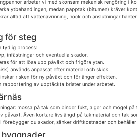
betongpannor arbetar vi med skonsam mekanisk rengöring i 
erka ytbehandlingen, medan papptak (bitumen) kräver kontro
krar alltid att vattenavrinning, nock och anslutningar hanter
g för steg
en tydlig process:
yp, infästningar och eventuella skador.
ras för att lösa upp påväxt och frigöra ytan.
sk) används anpassat efter material och skick.
skar risken för ny påväxt och förlänger effekten.
rapportering av upptäckta brister under arbetet.
Färnäs
ngar: mossa på tak som binder fukt, alger och mögel på 
 påväxt. Även kortare livslängd på takmaterial och tak som 
förebygger du skador, sänker driftkostnader och behåller 
ch byggnader