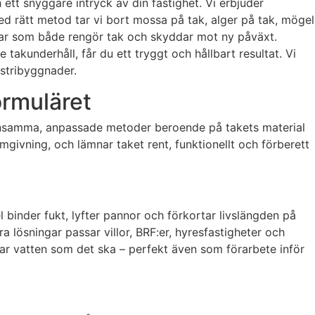
 ett snyggare intryck av din fastighet. Vi erbjuder
ed rätt metod tar vi bort mossa på tak, alger på tak, mögel
gar som både rengör tak och skyddar mot ny påväxt.
 takunderhåll, får du ett tryggt och hållbart resultat. Vi
dustribyggnader.
ormuläret
konsamma, anpassade metoder beroende på takets material
omgivning, och lämnar taket rent, funktionellt och förberett
 binder fukt, lyfter pannor och förkortar livslängden på
 lösningar passar villor, BRF:er, hyresfastigheter och
erar vatten som det ska – perfekt även som förarbete inför