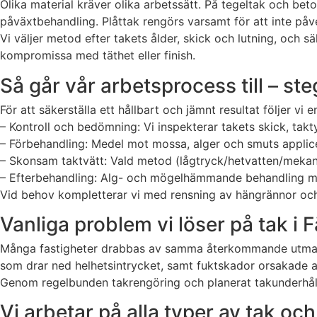
Olika material kräver olika arbetssätt. På tegeltak och 
påväxtbehandling. Plåttak rengörs varsamt för att inte påv
Vi väljer metod efter takets ålder, skick och lutning, och sä
kompromissa med täthet eller finish.
Så går vår arbetsprocess till – ste
För att säkerställa ett hållbart och jämnt resultat följer vi 
– Kontroll och bedömning: Vi inspekterar takets skick, takt
– Förbehandling: Medel mot mossa, alger och smuts applice
– Skonsam taktvätt: Vald metod (lågtryck/hetvatten/mekani
– Efterbehandling: Alg- och mögelhämmande behandling min
Vid behov kompletterar vi med rensning av hängrännor och 
Vanliga problem vi löser på tak i 
Många fastigheter drabbas av samma återkommande utmani
som drar ned helhetsintrycket, samt fuktskador orsakade av
Genom regelbunden takrengöring och planerat takunderhåll 
Vi arbetar på alla typer av tak o