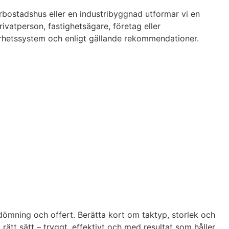
erbostadshus eller en industribyggnad utformar vi en
ivatperson, fastighetsägare, företag eller
äkerhetssystem och enligt gällande rekommendationer.
bedömning och offert. Berätta kort om taktyp, storlek och
rätt sätt – tryggt, effektivt och med resultat som håller.