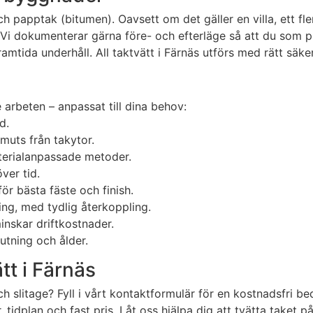
 papptak (bitumen). Oavsett om det gäller en villa, ett fl
Vi dokumenterar gärna före- och efterläge så att du som pr
framtida underhåll. All taktvätt i Färnäs utförs med rätt s
 arbeten – anpassat till dina behov:
d.
muts från takytor.
terialanpassade metoder.
ver tid.
ör bästa fäste och finish.
ng, med tydlig återkoppling.
inskar driftkostnader.
utning och ålder.
tt i Färnäs
och slitage? Fyll i vårt kontaktformulär för en kostnadsfri 
dplan och fast pris. Låt oss hjälpa dig att tvätta taket på 