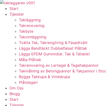
Skip
to
Start
content
Tjänster
Takläggning
Takrenovering
Takbyte
Takomläggning
Tvätta Tak, Takrengöring & Fasadtvätt
Lägga Bandtäckt Dubbelfalsat Plåttak
Lägga EPDM Gummiduk: Tak & Tätskikt
Måla Plåttak
Takrenovering av Lertegel & Tegeltakpannor
Takmålning av Betongpannor & Takpannor i Sto
Bygga Takkupa & Vindskupa
Plåtslageri
Om Oss
Blogg
Start
Tjänster