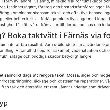
 i form av längre livslängd, minskad risk för fuktskador och
ner, fastighetsägare, företag och bostadsrättsföreningar. M
ngöring kombinerar skonsam teknik och effektiva behandlin
, eller helt enkelt vill förlänga takets livslängd med löpande
astighet får rätt vård, från villor till flerbostadshus och in
? Boka taktvätt i Färnäs via f
okumenterat bra resultat. Våra utbildade team använder s
andling. Vi tar alltid höjd för säkerhet, vädersituation och 
fukt, slitage och onödiga skador betydligt längre.
et sannolikt dags att rengöra taket. Mossa, alger och mögel
ör frostsprängning, läckage och kostsamma reparationer. Våra
a från tak och återställa ett rent, jämnt underlag som drän
typ