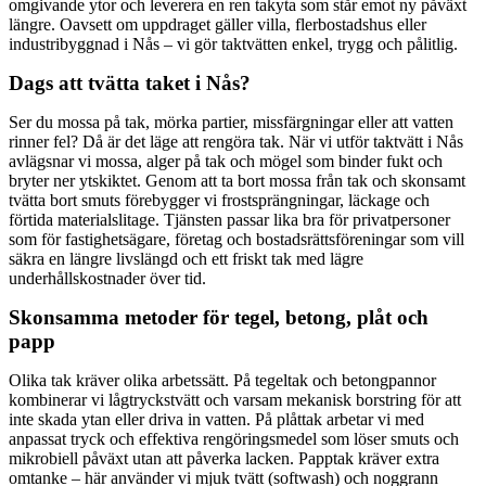
omgivande ytor och leverera en ren takyta som står emot ny påväxt
längre. Oavsett om uppdraget gäller villa, flerbostadshus eller
industribyggnad i Nås – vi gör taktvätten enkel, trygg och pålitlig.
Dags att tvätta taket i Nås?
Ser du mossa på tak, mörka partier, missfärgningar eller att vatten
rinner fel? Då är det läge att rengöra tak. När vi utför taktvätt i Nås
avlägsnar vi mossa, alger på tak och mögel som binder fukt och
bryter ner ytskiktet. Genom att ta bort mossa från tak och skonsamt
tvätta bort smuts förebygger vi frostsprängningar, läckage och
förtida materialslitage. Tjänsten passar lika bra för privatpersoner
som för fastighetsägare, företag och bostadsrättsföreningar som vill
säkra en längre livslängd och ett friskt tak med lägre
underhållskostnader över tid.
Skonsamma metoder för tegel, betong, plåt och
papp
Olika tak kräver olika arbetssätt. På tegeltak och betongpannor
kombinerar vi lågtryckstvätt och varsam mekanisk borstring för att
inte skada ytan eller driva in vatten. På plåttak arbetar vi med
anpassat tryck och effektiva rengöringsmedel som löser smuts och
mikrobiell påväxt utan att påverka lacken. Papptak kräver extra
omtanke – här använder vi mjuk tvätt (softwash) och noggrann