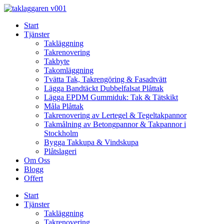
Skip
to
Start
content
Tjänster
Takläggning
Takrenovering
Takbyte
Takomläggning
Tvätta Tak, Takrengöring & Fasadtvätt
Lägga Bandtäckt Dubbelfalsat Plåttak
Lägga EPDM Gummiduk: Tak & Tätskikt
Måla Plåttak
Takrenovering av Lertegel & Tegeltakpannor
Takmålning av Betongpannor & Takpannor i
Stockholm
Bygga Takkupa & Vindskupa
Plåtslageri
Om Oss
Blogg
Offert
Start
Tjänster
Takläggning
Takrenovering