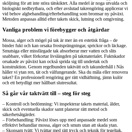
sköljning för att inte störa tätskiktet. Alla medel är noga utvalda och
biologiskt nedbrytbara, och efter avslutad takrengöring applicerar vi
vid behov algbehandling/efterbehandling som bromsar ny påväxt.
Metoden anpassas alltid efter takets skick, lutning och omgivning.
Vanliga problem vi förebygger och åtgärdar
Mossa, alger och mögel på tak är mer än en estetisk fråga – de
binder fukt och kan orsaka frostsprängningar, sprickor och läckage.
Smutsiga eller missfärgade tak absorberar mer vatten och slits
snabbare, vilket förkortar livslängden på takmaterialet. Fuktskador
orsakade av påväxt kan också sprida sig till undertak och
konstruktion. Genom regelbunden taktvätt och takunderhåll i Nås
håller vi ytan ren, tät och välfungerande. Ska du måla eller renovera
taket? En professionell rengöring ger rätt vidhäftning, jämn kulör
och ett betydligt mer hållbart slutresultat.
Så går vår taktvätt till – steg för steg
– Kontroll och bedömning: Vi inspekterar takets material, ålder,
skick och eventuella skador samt planerar rätt metod och
säkerhetsåtgärder.
– Förbehandling: Påväxt löses upp med anpassade medel som
effektivt behandlar mossa, alger och smuts utan att skada ytan.
– Skonsam tvätt: Vi tvättar med rätt tryck och teknik för tegeltak,