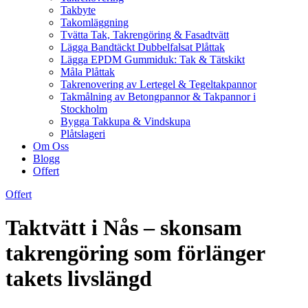
Takbyte
Takomläggning
Tvätta Tak, Takrengöring & Fasadtvätt
Lägga Bandtäckt Dubbelfalsat Plåttak
Lägga EPDM Gummiduk: Tak & Tätskikt
Måla Plåttak
Takrenovering av Lertegel & Tegeltakpannor
Takmålning av Betongpannor & Takpannor i
Stockholm
Bygga Takkupa & Vindskupa
Plåtslageri
Om Oss
Blogg
Offert
Offert
Taktvätt i Nås – skonsam
takrengöring som förlänger
takets livslängd