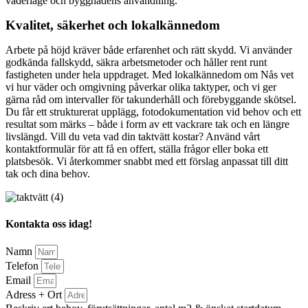
väderläge och byggnadens användning.
Kvalitet, säkerhet och lokalkännedom
Arbete på höjd kräver både erfarenhet och rätt skydd. Vi använder
godkända fallskydd, säkra arbetsmetoder och håller rent runt
fastigheten under hela uppdraget. Med lokalkännedom om Nås vet
vi hur väder och omgivning påverkar olika taktyper, och vi ger
gärna råd om intervaller för takunderhåll och förebyggande skötsel.
Du får ett strukturerat upplägg, fotodokumentation vid behov och ett
resultat som märks – både i form av ett vackrare tak och en längre
livslängd. Vill du veta vad din taktvätt kostar? Använd vårt
kontaktformulär för att få en offert, ställa frågor eller boka ett
platsbesök. Vi återkommer snabbt med ett förslag anpassat till ditt
tak och dina behov.
Kontakta oss idag!
Namn
Telefon
Email
Adress + Ort