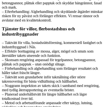
betongpannor, plåttak eller papptak och skyddar hängrännor, fasad
och mark.
– Efterbehandling: Algbehandling och skyddande åtgärder minskar
risken för ny påväxt och förlänger effekten. Vi rensar rännor och
avslutar med en kvalitetskontroll.
Tjänster för villor, flerbostadshus och
industribyggnader
– Taktvätt för villa, bostadsrättsförening, kommersiell fastighet och
industribyggnad i Nås.
– Effektiv borttagning av mossa, alger, mögel och smuts som
återställer takets utseende och funktion.
– Skonsam rengöring anpassad för tegelpannor, betongpannor,
plåttak och papptak – utan onödigt slitage.
– Förbehandling och algbehandling som förlänger resultatet och
håller taket fräscht längre.
– Taktvätt som grundarbete inför takmålning eller större
takrenovering för bästa vidhäftning och hållbarhet.
– Noggrann inspektion av takets skick i samband med rengöring,
med tydlig återrapportering av eventuella brister.
– Planerad underhållstvätt för längre hållbarhet och lägre
totalkostnad över tid.
– Metod och arbetsutförande anpassade efter taktyp, lutning,