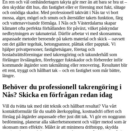
En ren och väl omhändertagen takyta gör mer än att bara se bra ut –
den skyddar ditt hus, din fastighet eller er förening mot fukt, slitage
och onödiga skador. Med professionell taktvätt i Nås tar vi bort
mossa, alger, mögel och smuts och återställer takets funktion, färg
och vattenavvisande förmåga. I Nås och Västerdalarna skapar
klimatet ofta perfekta förhållanden för påväxt, vilket påskyndar
nedbrytningen av takmaterial. Därför arbetar vi med skonsamma,
anpassade metoder beroende på takets material och skick – oavsett
om det gäller tegeltak, betongpannor, plåttak eller papptak. Vi
hjälper privatpersoner, fastighetsägare, företag och
bostadsrättsföreningar med takrengöring och takunderhåll som
förlänger livslängden, förebygger fuktskador och förbereder inför
kommande åtgärder som takmålning eller renovering. Resultatet blir
ett rent, tryggt och hållbart tak – och en fastighet som mår bättre,
längre.
Behöver du professionell takrengöring i
Nås? Skicka en förfrågan redan idag
Vill du tvätta tak med rätt teknik och hållbart resultat? Via vårt
kontaktformulär får du snabb återkoppling, kostnadsfri offert och
förslag på åtgärder anpassade efter just ditt tak. Vi gör en noggrann
bedömning, planerar alla säkerhetsmoment och väljer metod som är
skonsam men effektiv. Målet är att minimera driftstopp, skydda