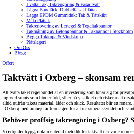
Tvätta Tak, Takrengöring & Fasadtvätt
Lägga Bandtäckt Dubbelfalsat Plåttak
Lägga EPDM Gummiduk: Tak & Tätskikt
Måla Plåttak
Takrenovering av Lertegel & Tegeltakpannor
Takmålning av Betongpannor & Takpannor i Stockholm
Bygga Takkupa & Vindskupa
Plåtslageri
Om Oss
Blogg
Offert
Taktvätt i Oxberg – skonsam ren
Att tvätta taket regelbundet är en investering som lönar sig för privatp
ingrodd smuts som binder fukt, sliter på ytskiktet och riskerar att o
alltid utifrån takets material, ålder och skick. Resultatet blir ett ren
i Oxberg med omnejd är framtagen för att maximera skyddet och samt
Behöver proffsig takrengöring i Oxberg? S
Vi erbjuder trygg, dokumenterad metodik för taktvätt där varje momen