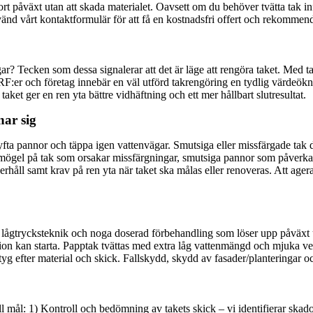
t påväxt utan att skada materialet. Oavsett om du behöver tvätta tak in
vänd vårt kontaktformulär för att få en kostnadsfri offert och rekommen
? Tecken som dessa signalerar att det är läge att rengöra taket. Med tak
, BRF:er och företag innebär en väl utförd takrengöring en tydlig värdeök
ket ger en ren yta bättre vidhäftning och ett mer hållbart slutresultat.
nar sig
fta pannor och täppa igen vattenvägar. Smutsiga eller missfärgade tak dr
ögel på tak som orsakar missfärgningar, smutsiga pannor som påverkar 
rhåll samt krav på ren yta när taket ska målas eller renoveras. Att agera
ågtrycksteknik och noga doserad förbehandling som löser upp påväxt utan
n kan starta. Papptak tvättas med extra låg vattenmängd och mjuka verkt
yg efter material och skick. Fallskydd, skydd av fasader/planteringar o
art till mål: 1) Kontroll och bedömning av takets skick – vi identifierar 