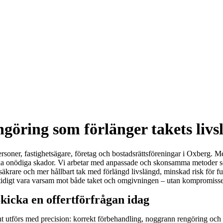
göring som förlänger takets livs
ersoner, fastighetsägare, företag och bostadsrättsföreningar i Oxberg. Me
rsaka onödiga skador. Vi arbetar med anpassade och skonsamma metoder so
are, säkrare och mer hållbart tak med förlängd livslängd, minskad risk fö
idigt vara varsam mot både taket och omgivningen – utan kompromisse
kicka en offertförfrågan idag
t utförs med precision: korrekt förbehandling, noggrann rengöring och l