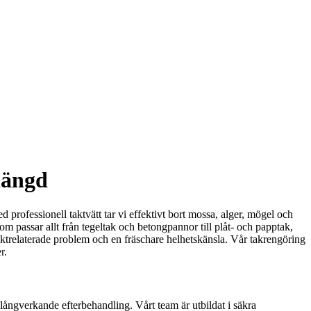
längd
d professionell taktvätt tar vi effektivt bort mossa, alger, mögel och
m passar allt från tegeltak och betongpannor till plåt- och papptak,
r fuktrelaterade problem och en fräschare helhetskänsla. Vår takrengöring
r.
ångverkande efterbehandling. Vårt team är utbildat i säkra