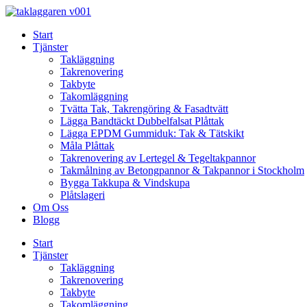
Skip
to
Start
content
Tjänster
Takläggning
Takrenovering
Takbyte
Takomläggning
Tvätta Tak, Takrengöring & Fasadtvätt
Lägga Bandtäckt Dubbelfalsat Plåttak
Lägga EPDM Gummiduk: Tak & Tätskikt
Måla Plåttak
Takrenovering av Lertegel & Tegeltakpannor
Takmålning av Betongpannor & Takpannor i Stockholm
Bygga Takkupa & Vindskupa
Plåtslageri
Om Oss
Blogg
Start
Tjänster
Takläggning
Takrenovering
Takbyte
Takomläggning