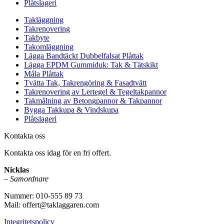
Plåtslageri
Takläggning
Takrenovering
Takbyte
Takomläggning
Lägga Bandtäckt Dubbelfalsat Plåttak
Lägga EPDM Gummiduk: Tak & Tätskikt
Måla Plåttak
Tvätta Tak, Takrengöring & Fasadtvätt
Takrenovering av Lertegel & Tegeltakpannor
Takmålning av Betongpannor & Takpannor
Bygga Takkupa & Vindskupa
Plåtslageri
Kontakta oss
Kontakta oss idag för en fri offert.
Nicklas
–
Samordnare
Nummer: 010-555 89 73
Mail: offert@taklaggaren.com
Integritetspolicy