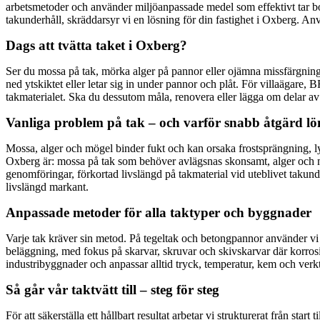
arbetsmetoder och använder miljöanpassade medel som effektivt tar bor
takunderhåll, skräddarsyr vi en lösning för din fastighet i Oxberg. An
Dags att tvätta taket i Oxberg?
Ser du mossa på tak, mörka alger på pannor eller ojämna missfärgningar
ned ytskiktet eller letar sig in under pannor och plåt. För villaägare
takmaterialet. Ska du dessutom måla, renovera eller lägga om delar av ta
Vanliga problem på tak – och varför snabb åtgärd lö
Mossa, alger och mögel binder fukt och kan orsaka frostsprängning, ly
Oxberg är: mossa på tak som behöver avlägsnas skonsamt, alger och m
genomföringar, förkortad livslängd på takmaterial vid uteblivet takunde
livslängd markant.
Anpassade metoder för alla taktyper och byggnader
Varje tak kräver sin metod. På tegeltak och betongpannor använder vi l
beläggning, med fokus på skarvar, skruvar och skivskarvar där korrosio
industribyggnader och anpassar alltid tryck, temperatur, kem och verkt
Så går vår taktvätt till – steg för steg
För att säkerställa ett hållbart resultat arbetar vi strukturerat från st