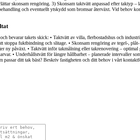
tar skonsam rengöring. 3) Skonsam taktvätt anpassad efter taktyp – låg
algbehandling och eventuellt ytskydd som bromsar återväxt. Vid behov k
ltat
och bevarar takets skick: • Taktvätt av villa, flerbostadshus och industr
att stoppa fuktbindning och slitage. • Skonsam rengöring av tegel-, plå
ny påväxt. • Taktvätt inför takmålning eller takrenovering – optimal gr
arvar. • Underhållstvätt för längre hållbarhet – planerade intervaller so
som passar ditt tak bäst? Beskriv fastigheten och ditt behov i vårt konta