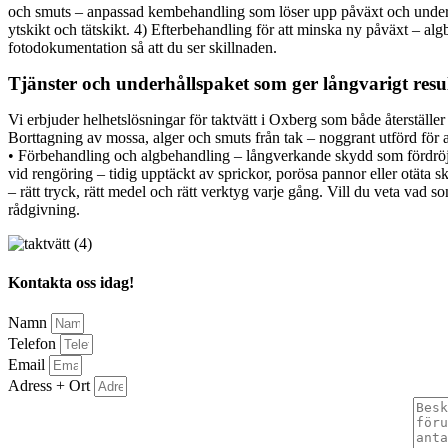
och smuts – anpassad kembehandling som löser upp påväxt och underlät
ytskikt och tätskikt. 4) Efterbehandling för att minska ny påväxt – 
fotodokumentation så att du ser skillnaden.
Tjänster och underhållspaket som ger långvarigt resu
Vi erbjuder helhetslösningar för taktvätt i Oxberg som både återställer 
Borttagning av mossa, alger och smuts från tak – noggrant utförd för 
• Förbehandling och algbehandling – långverkande skydd som fördröjer 
vid rengöring – tidig upptäckt av sprickor, porösa pannor eller otäta sk
– rätt tryck, rätt medel och rätt verktyg varje gång. Vill du veta vad 
rådgivning.
Kontakta oss idag!
Namn
Telefon
Email
Adress + Ort