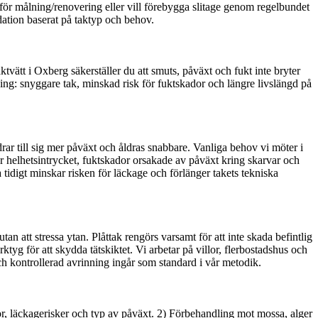
för målning/renovering eller vill förebygga slitage genom regelbundet
dation baserat på taktyp och behov.
tvätt i Oxberg säkerställer du att smuts, påväxt och fukt inte bryter
ning: snyggare tak, minskad risk för fuktskador och längre livslängd på
ar till sig mer påväxt och åldras snabbare. Vanliga behov vi möter i
helhetsintrycket, fuktskador orsakade av påväxt kring skarvar och
 tidigt minskar risken för läckage och förlänger takets tekniska
 att stressa ytan. Plåttak rengörs varsamt för att inte skada befintlig
yg för att skydda tätskiktet. Vi arbetar på villor, flerbostadshus och
ch kontrollerad avrinning ingår som standard i vår metodik.
skador, läckagerisker och typ av påväxt. 2) Förbehandling mot mossa, alger