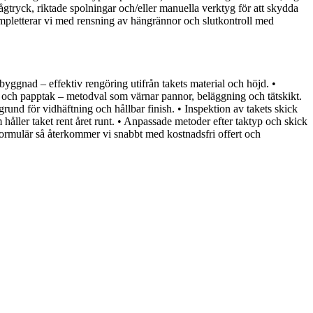
tryck, riktade spolningar och/eller manuella verktyg för att skydda
ompletterar vi med rensning av hängrännor och slutkontroll med
ibyggnad – effektiv rengöring utifrån takets material och höjd. •
t- och papptak – metodval som värnar pannor, beläggning och tätskikt.
und för vidhäftning och hållbar finish. • Inspektion av takets skick
m håller taket rent året runt. • Anpassade metoder efter taktyp och skick
ktformulär så återkommer vi snabbt med kostnadsfri offert och