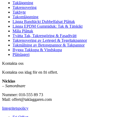
Takläggning
Takrenovering
Takbyte
Takomläggning
Lägga Bandtäckt Dubbelfalsat Plåttak
Lägga EPDM Gummiduk: Tak & Tätskikt
Måla Plåttak
Tvätta Tak, Takrengöring & Fasadtvätt
Takrenovering av Lertegel & Tegeltakpannor
Takmålning av Betongpannor & Takpannor
Bygga Takkupa & Vindskupa
Plåtslageri
Kontakta oss
Kontakta oss idag för en fri offert.
Nicklas
–
Samordnare
Nummer: 010-555 89 73
Mail: offert@taklaggaren.com
Integritetspolicy