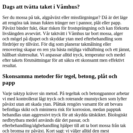
Dags att tvätta taket i Våmhus?
Ser du mossa på tak, algpåväxt eller missfärgningar? Då är det läge
att rengöra tak innan fukten tränger ner i pannor, plåt eller papp.
Påväxt binder fukt, ökar risken för frostsprängning och kan förkorta
livslängden avsevärt. Vår taktvätt i Våmhus tar bort mossa, alger
och mögel på djupet och skyddar ytan med efterbehandling som
fördröjer ny tillväxt. För dig som planerar takmålning eller
renovering skapar en ren yta bästa möjliga vidhäftning och ett jämnt,
hållbart slutresultat. Vi anpassar alltid tryck, temperatur och medel
efter takets förutsättningar för att säkra ett skonsamt men effektivt
resultat.
Skonsamma metoder för tegel, betong, plåt och
papp
Varje taktyp kräver sin metod. På tegeltak och betongpannor arbetar
vi med kontrollerat lågt tryck och roterande munstycken som lyfter
påväxt utan att skada ytan. Plåttak rengörs varsamt för att bevara
befintliga skikt och minimera risk för korrosion, medan papptak
behandlas utan aggressivt tryck för att skydda tätskiktet. Biologiskt
nedbrytbara medel används där det passar, och
efterbehandling/algbehandling hjälper till att ta bort mossa från tak
och bromsa ny påväxt. Kort sagt: vi väljer alltid den mest