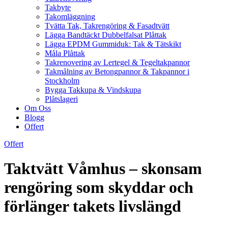
Takbyte
Takomläggning
Tvätta Tak, Takrengöring & Fasadtvätt
Lägga Bandtäckt Dubbelfalsat Plåttak
Lägga EPDM Gummiduk: Tak & Tätskikt
Måla Plåttak
Takrenovering av Lertegel & Tegeltakpannor
Takmålning av Betongpannor & Takpannor i
Stockholm
Bygga Takkupa & Vindskupa
Plåtslageri
Om Oss
Blogg
Offert
Offert
Taktvätt Våmhus – skonsam
rengöring som skyddar och
förlänger takets livslängd