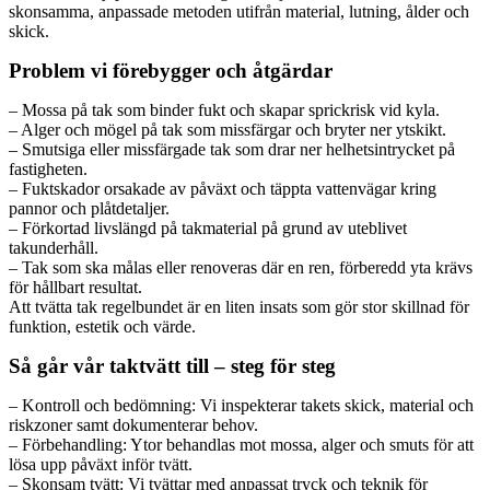
skonsamma, anpassade metoden utifrån material, lutning, ålder och
skick.
Problem vi förebygger och åtgärdar
– Mossa på tak som binder fukt och skapar sprickrisk vid kyla.
– Alger och mögel på tak som missfärgar och bryter ner ytskikt.
– Smutsiga eller missfärgade tak som drar ner helhetsintrycket på
fastigheten.
– Fuktskador orsakade av påväxt och täppta vattenvägar kring
pannor och plåtdetaljer.
– Förkortad livslängd på takmaterial på grund av uteblivet
takunderhåll.
– Tak som ska målas eller renoveras där en ren, förberedd yta krävs
för hållbart resultat.
Att tvätta tak regelbundet är en liten insats som gör stor skillnad för
funktion, estetik och värde.
Så går vår taktvätt till – steg för steg
– Kontroll och bedömning: Vi inspekterar takets skick, material och
riskzoner samt dokumenterar behov.
– Förbehandling: Ytor behandlas mot mossa, alger och smuts för att
lösa upp påväxt inför tvätt.
– Skonsam tvätt: Vi tvättar med anpassat tryck och teknik för