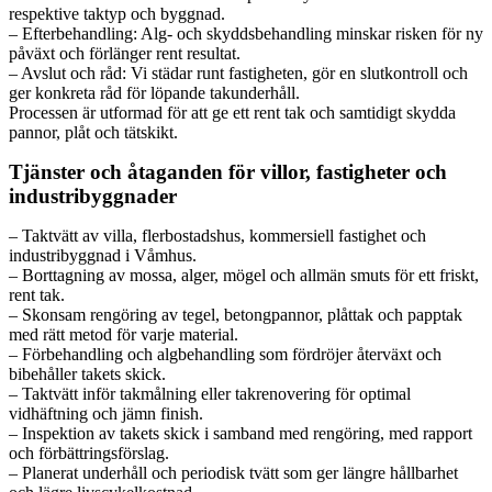
respektive taktyp och byggnad.
– Efterbehandling: Alg- och skyddsbehandling minskar risken för ny
påväxt och förlänger rent resultat.
– Avslut och råd: Vi städar runt fastigheten, gör en slutkontroll och
ger konkreta råd för löpande takunderhåll.
Processen är utformad för att ge ett rent tak och samtidigt skydda
pannor, plåt och tätskikt.
Tjänster och åtaganden för villor, fastigheter och
industribyggnader
– Taktvätt av villa, flerbostadshus, kommersiell fastighet och
industribyggnad i Våmhus.
– Borttagning av mossa, alger, mögel och allmän smuts för ett friskt,
rent tak.
– Skonsam rengöring av tegel, betongpannor, plåttak och papptak
med rätt metod för varje material.
– Förbehandling och algbehandling som fördröjer återväxt och
bibehåller takets skick.
– Taktvätt inför takmålning eller takrenovering för optimal
vidhäftning och jämn finish.
– Inspektion av takets skick i samband med rengöring, med rapport
och förbättringsförslag.
– Planerat underhåll och periodisk tvätt som ger längre hållbarhet