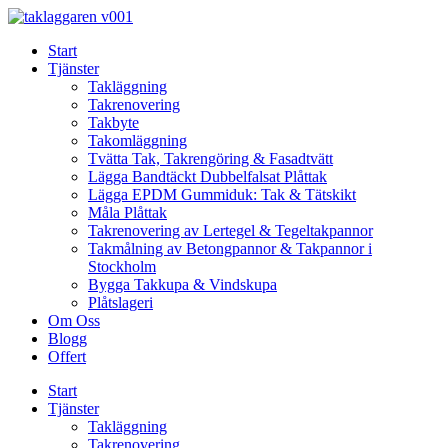
Skip
to
Start
content
Tjänster
Takläggning
Takrenovering
Takbyte
Takomläggning
Tvätta Tak, Takrengöring & Fasadtvätt
Lägga Bandtäckt Dubbelfalsat Plåttak
Lägga EPDM Gummiduk: Tak & Tätskikt
Måla Plåttak
Takrenovering av Lertegel & Tegeltakpannor
Takmålning av Betongpannor & Takpannor i
Stockholm
Bygga Takkupa & Vindskupa
Plåtslageri
Om Oss
Blogg
Offert
Start
Tjänster
Takläggning
Takrenovering