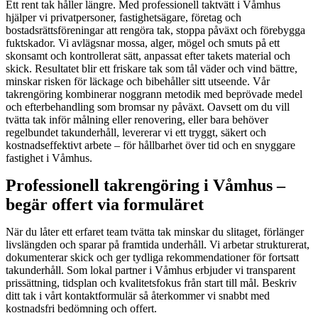
Ett rent tak håller längre. Med professionell taktvätt i Våmhus
hjälper vi privatpersoner, fastighetsägare, företag och
bostadsrättsföreningar att rengöra tak, stoppa påväxt och förebygga
fuktskador. Vi avlägsnar mossa, alger, mögel och smuts på ett
skonsamt och kontrollerat sätt, anpassat efter takets material och
skick. Resultatet blir ett friskare tak som tål väder och vind bättre,
minskar risken för läckage och bibehåller sitt utseende. Vår
takrengöring kombinerar noggrann metodik med beprövade medel
och efterbehandling som bromsar ny påväxt. Oavsett om du vill
tvätta tak inför målning eller renovering, eller bara behöver
regelbundet takunderhåll, levererar vi ett tryggt, säkert och
kostnadseffektivt arbete – för hållbarhet över tid och en snyggare
fastighet i Våmhus.
Professionell takrengöring i Våmhus –
begär offert via formuläret
När du låter ett erfaret team tvätta tak minskar du slitaget, förlänger
livslängden och sparar på framtida underhåll. Vi arbetar strukturerat,
dokumenterar skick och ger tydliga rekommendationer för fortsatt
takunderhåll. Som lokal partner i Våmhus erbjuder vi transparent
prissättning, tidsplan och kvalitetsfokus från start till mål. Beskriv
ditt tak i vårt kontaktformulär så återkommer vi snabbt med
kostnadsfri bedömning och offert.