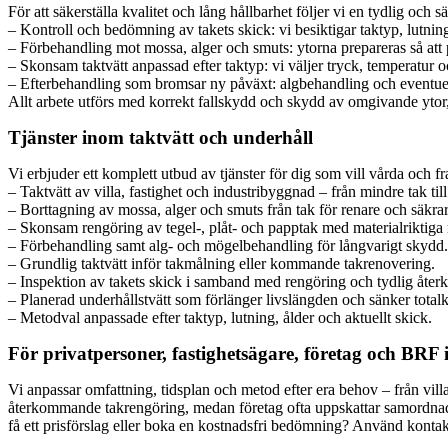
För att säkerställa kvalitet och lång hållbarhet följer vi en tydlig och 
– Kontroll och bedömning av takets skick: vi besiktigar taktyp, lutnin
– Förbehandling mot mossa, alger och smuts: ytorna prepareras så att p
– Skonsam taktvätt anpassad efter taktyp: vi väljer tryck, temperatur o
– Efterbehandling som bromsar ny påväxt: algbehandling och eventuell 
Allt arbete utförs med korrekt fallskydd och skydd av omgivande ytor, o
Tjänster inom taktvätt och underhåll
Vi erbjuder ett komplett utbud av tjänster för dig som vill vårda och fr
– Taktvätt av villa, fastighet och industribyggnad – från mindre tak till 
– Borttagning av mossa, alger och smuts från tak för renare och säkrar
– Skonsam rengöring av tegel-, plåt- och papptak med materialriktiga
– Förbehandling samt alg- och mögelbehandling för långvarigt skydd.
– Grundlig taktvätt inför takmålning eller kommande takrenovering.
– Inspektion av takets skick i samband med rengöring och tydlig åter
– Planerad underhållstvätt som förlänger livslängden och sänker total
– Metodval anpassade efter taktyp, lutning, ålder och aktuellt skick.
För privatpersoner, fastighetsägare, företag och BRF
Vi anpassar omfattning, tidsplan och metod efter era behov – från vill
återkommande takrengöring, medan företag ofta uppskattar samordnad ins
få ett prisförslag eller boka en kostnadsfri bedömning? Använd kontak