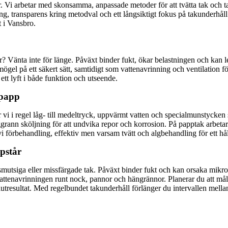
er. Vi arbetar med skonsamma, anpassade metoder för att tvätta tak och ta
ling, transparens kring metodval och ett långsiktigt fokus på takunderhål
 i Vansbro.
 Vänta inte för länge. Påväxt binder fukt, ökar belastningen och kan led
gel på ett säkert sätt, samtidigt som vattenavrinning och ventilation f
r ett lyft i både funktion och utseende.
 papp
vi i regel låg- till medeltryck, uppvärmt vatten och specialmunstycken
oggrann sköljning för att undvika repor och korrosion. På papptak arbet
vi förbehandling, effektiv men varsam tvätt och algbehandling för ett håll
pstår
smutsiga eller missfärgade tak. Påväxt binder fukt och kan orsaka mikro­
ra vattenavrinningen runt nock, pannor och hängrännor. Planerar du att må
slutresultat. Med regelbundet takunderhåll förlänger du intervallen mell