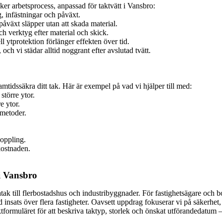
säker arbetsprocess, anpassad för taktvätt i Vansbro:
g, infästningar och påväxt.
åväxt släpper utan att skada material.
ch verktyg efter material och skick.
ytprotektion förlänger effekten över tid.
ch vi städar alltid noggrant efter avslutad tvätt.
amtidssäkra ditt tak. Här är exempel på vad vi hjälper till med:
större ytor.
e ytor.
 metoder.
koppling.
kostnaden.
 i Vansbro
atak till flerbostadshus och industribyggnader. För fastighetsägare och 
ats över flera fastigheter. Oavsett uppdrag fokuserar vi på säkerhet, sp
tformuläret för att beskriva taktyp, storlek och önskat utförandedatum