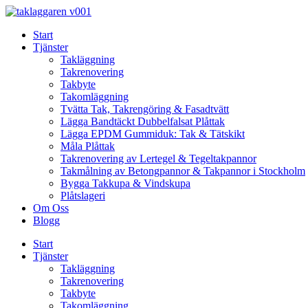
Skip
to
Start
content
Tjänster
Takläggning
Takrenovering
Takbyte
Takomläggning
Tvätta Tak, Takrengöring & Fasadtvätt
Lägga Bandtäckt Dubbelfalsat Plåttak
Lägga EPDM Gummiduk: Tak & Tätskikt
Måla Plåttak
Takrenovering av Lertegel & Tegeltakpannor
Takmålning av Betongpannor & Takpannor i Stockholm
Bygga Takkupa & Vindskupa
Plåtslageri
Om Oss
Blogg
Start
Tjänster
Takläggning
Takrenovering
Takbyte
Takomläggning