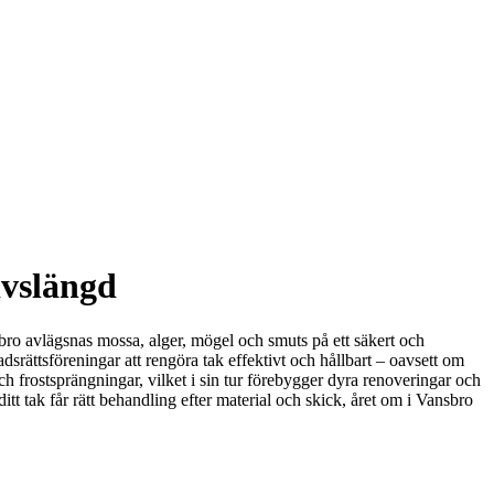
ivslängd
nsbro avlägsnas mossa, alger, mögel och smuts på ett säkert och
adsrättsföreningar att rengöra tak effektivt och hållbart – oavsett om
ch frostsprängningar, vilket i sin tur förebygger dyra renoveringar och
tt tak får rätt behandling efter material och skick, året om i Vansbro