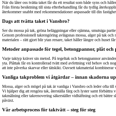
När du låter oss tvätta taket får du ett resultat som både syns och håll
Från första besiktning till sista efterbehandling får du tydlig återkopp
återkommer snabbt med rekommendationer anpassade till din fastighet
Dags att tvätta taket i Vansbro?
Ser du mossa på tak, gröna beläggningar eller ojämna, smutsiga partier?
Genom professionell takrengöring avlägsnas mossa, alger på tak och mö
materialen – rätt gjort blir ytan renare, taket håller längre och huset få
Metoder anpassade för tegel, betongpannor, plåt och
Varje taktyp kräver sin metod. På tegeltak och betongpannor använder 
yta. Plåttak får en kontrollerad tvätt med avfettning vid behov och n
att inte påverka skarvar eller tätskikt. Oavsett takmaterial kombinerar 
Vanliga takproblem vi åtgärdar – innan skadorna up
Mossa, alger och mögel på tak är vanliga i Vansbro och leder ofta till 
Vi hjälper dig att rengöra tak, återställa färg och lyster samt förbätt
takmålning eller takrenovering säkerställer vidhäftning och ett bättre 
påväxt.
Vår arbetsprocess för taktvätt – steg för steg