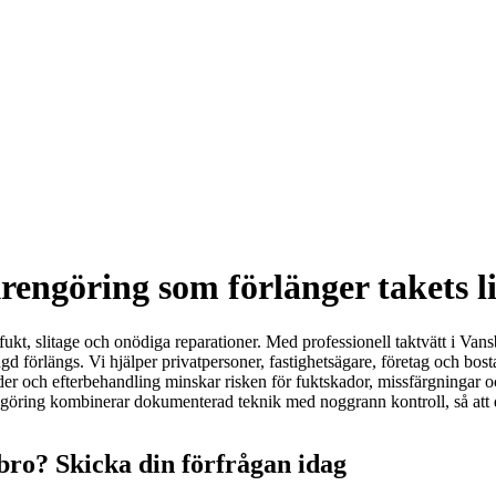
rengöring som förlänger takets l
n fukt, slitage och onödiga reparationer. Med professionell taktvätt i Va
gd förlängs. Vi hjälper privatpersoner, fastighetsägare, företag och bost
oder och efterbehandling minskar risken för fuktskador, missfärgningar o
engöring kombinerar dokumenterad teknik med noggrann kontroll, så att di
bro? Skicka din förfrågan idag