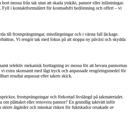
 bort mossa från tak utan att skada ytskikt, pannor eller infästningar.
l. Fyll i kontaktformuläret för kostnadsfri bedömning och offert – vi
a till frostsprängningar, missfärgningar och i värsta fall läckage.
örbättras. Vi rengör tak med fokus på att stoppa ny påväxt och skydda
 samt selektiv mekanisk borttagning av mossa för att bevara pannornas
ar vi extra skonsamt med lågt tryck och anpassade rengöringsmedel för
bart resultat anpassat efter takets skick.
sprickor, frostsprängningar och förkortad livslängd på takmaterialet.
la om plåttaket eller renovera pannor? En grundlig taktvätt inför
an större åtgärder och minskar risken för fuktskador orsakade av