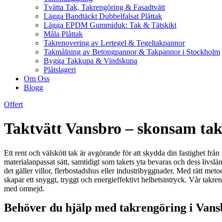
Tvätta Tak, Takrengöring & Fasadtvätt
Lägga Bandtäckt Dubbelfalsat Plåttak
Lägga EPDM Gummiduk: Tak & Tätskikt
Måla Plåttak
Takrenovering av Lertegel & Tegeltakpannor
Takmålning av Betongpannor & Takpannor i Stockholm
Bygga Takkupa & Vindskupa
Plåtslageri
Om Oss
Blogg
Offert
Taktvätt Vansbro – skonsam tak
Ett rent och välskött tak är avgörande för att skydda din fastighet frå
materialanpassat sätt, samtidigt som takets yta bevaras och dess livslän
det gäller villor, flerbostadshus eller industribyggnader. Med rätt met
skapar ett snyggt, tryggt och energieffektivt helhetsintryck. Vår takr
med omnejd.
Behöver du hjälp med takrengöring i Vans