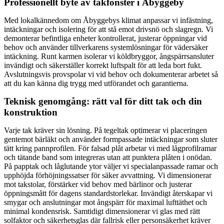
Professionellt byte av takfönster i Åbyggeby
Med lokalkännedom om Åbyggebys klimat anpassar vi infästning,
intäckningar och isolering för att stå emot drivsnö och slagregn. Vi
demonterar befintliga enheter kontrollerat, justerar öppningar vid
behov och använder tillverkarens systemlösningar för vädersäker
intäckning. Runt karmen isolerar vi köldbryggor, ångspärrsansluter
invändigt och säkerställer korrekt luftspalt för att leda bort fukt.
Avslutningsvis provspolar vi vid behov och dokumenterar arbetet så
att du kan känna dig trygg med utförandet och garantierna.
Teknisk genomgång: rätt val för ditt tak och din
konstruktion
Varje tak kräver sin lösning. På tegeltak optimerar vi placeringen
gentemot bärläkt och använder formpassade intäckningar som sluter
tätt kring pannprofilen. För falsad plåt arbetar vi med lågprofilramar
och tätande band som integreras utan att punktera plåten i onödan.
På papptak och låglutande ytor väljer vi specialanpassade ramar och
upphöjda förhöjningssatser för säker avvattning. Vi dimensionerar
mot takstolar, förstärker vid behov med bärlinor och justerar
öppningsmått för dagens standardstorlekar. Invändigt återskapar vi
smygar och anslutningar mot ångspärr för maximal lufttäthet och
minimal kondensrisk. Samtidigt dimensionerar vi glas med rätt
solfaktor och säkerhetsglas där fallrisk eller personsäkerhet kräver