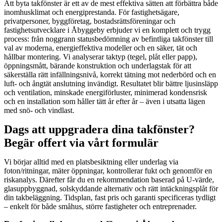
Att byta takfönster är ett av de mest effektiva sätten att förbättra både
inomhusklimat och energiprestanda. För fastighetsägare,
privatpersoner, byggföretag, bostadsrättsföreningar och
fastighetsutvecklare i Åbyggeby erbjuder vi en komplett och trygg
process: från noggrann statusbedömning av befintliga takfönster till
val av moderna, energieffektiva modeller och en säker, tät och
hållbar montering. Vi analyserar taktyp (tegel, plåt eller papp),
öppningsmått, bärande konstruktion och underlagstak för att
säkerställa rätt infällningsnivå, korrekt tätning mot nederbörd och en
luft- och ångtät anslutning invändigt. Resultatet blir bättre ljusinsläpp
och ventilation, minskade energiförluster, minimerad kondensrisk
och en installation som håller tätt år efter år – även i utsatta lägen
med snö- och vindlast.
Dags att uppgradera dina takfönster?
Begär offert via vårt formulär
Vi börjar alltid med en platsbesiktning eller underlag via
foton/ritningar, mäter öppningar, kontrollerar fukt och genomför en
riskanalys. Därefter får du en rekommendation baserad på U-värde,
glasuppbyggnad, solskyddande alternativ och rätt intäckningsplåt för
din takbeläggning. Tidsplan, fast pris och garanti specificeras tydligt
– enkelt för både småhus, större fastigheter och entreprenader.