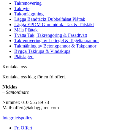
Takrenovering
Takbyte
Takomläggning
Lägga Bandtäckt Dubbelfalsat Plåttak
Lägga EPDM Gummiduk: Tak & Tätskikt
Måla Plåttak
Tvätta Tak, Takrengöring & Fasadtvätt
Takrenovering av Lertegel & Tegeltakpannor
Takmålning av Betongpannor & Takpannor
Bygga Takkupa & Vindskupa
Plåtslageri
Kontakta oss
Kontakta oss idag för en fri offert.
Nicklas
–
Samordnare
Nummer: 010-555 89 73
Mail: offert@taklaggaren.com
Integritetspolicy
Fri Offert