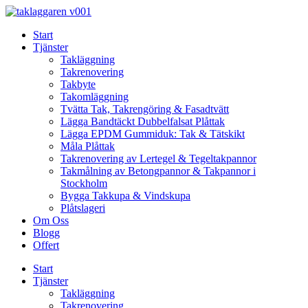
Skip
to
Start
content
Tjänster
Takläggning
Takrenovering
Takbyte
Takomläggning
Tvätta Tak, Takrengöring & Fasadtvätt
Lägga Bandtäckt Dubbelfalsat Plåttak
Lägga EPDM Gummiduk: Tak & Tätskikt
Måla Plåttak
Takrenovering av Lertegel & Tegeltakpannor
Takmålning av Betongpannor & Takpannor i
Stockholm
Bygga Takkupa & Vindskupa
Plåtslageri
Om Oss
Blogg
Offert
Start
Tjänster
Takläggning
Takrenovering