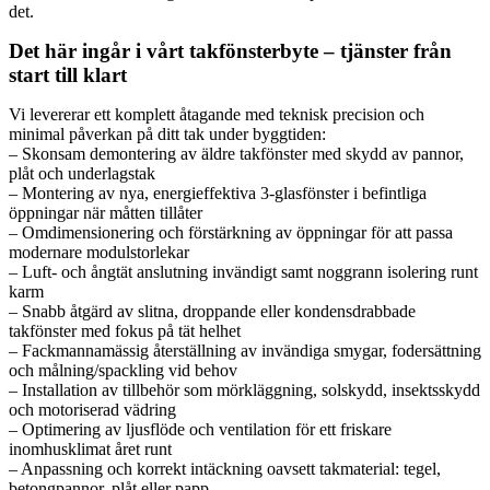
det.
Det här ingår i vårt takfönsterbyte – tjänster från
start till klart
Vi levererar ett komplett åtagande med teknisk precision och
minimal påverkan på ditt tak under byggtiden:
– Skonsam demontering av äldre takfönster med skydd av pannor,
plåt och underlagstak
– Montering av nya, energieffektiva 3-glasfönster i befintliga
öppningar när måtten tillåter
– Omdimensionering och förstärkning av öppningar för att passa
modernare modulstorlekar
– Luft- och ångtät anslutning invändigt samt noggrann isolering runt
karm
– Snabb åtgärd av slitna, droppande eller kondensdrabbade
takfönster med fokus på tät helhet
– Fackmannamässig återställning av invändiga smygar, fodersättning
och målning/spackling vid behov
– Installation av tillbehör som mörkläggning, solskydd, insektsskydd
och motoriserad vädring
– Optimering av ljusflöde och ventilation för ett friskare
inomhusklimat året runt
– Anpassning och korrekt intäckning oavsett takmaterial: tegel,
betongpannor, plåt eller papp