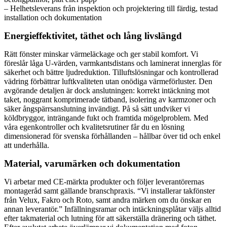
– Helhetsleverans från inspektion och projektering till färdig, testad
installation och dokumentation
Energieffektivitet, täthet och lång livslängd
Rätt fönster minskar värmeläckage och ger stabil komfort. Vi
föreslår låga U-värden, varmkantsdistans och laminerat innerglas för
säkerhet och bättre ljudreduktion. Tilluftslösningar och kontrollerad
vädring förbättrar luftkvaliteten utan onödiga värmeförluster. Den
avgörande detaljen är dock anslutningen: korrekt intäckning mot
taket, noggrant komprimerade tätband, isolering av karmzoner och
säker ångspärrsanslutning invändigt. På så sätt undviker vi
köldbryggor, inträngande fukt och framtida mögelproblem. Med
våra egenkontroller och kvalitetsrutiner får du en lösning
dimensionerad för svenska förhållanden – hållbar över tid och enkel
att underhålla.
Material, varumärken och dokumentation
Vi arbetar med CE-märkta produkter och följer leverantörernas
montageråd samt gällande branschpraxis. “Vi installerar takfönster
från Velux, Fakro och Roto, samt andra märken om du önskar en
annan leverantör.” Infällningsramar och intäckningsplåtar väljs alltid
efter takmaterial och lutning för att säkerställa dränering och täthet.