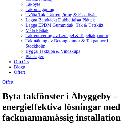
Takbyte
Takomläggning
Tvätta Tak, Takrengöring & Fasadtvätt
Lägga Bandtäckt Dubbelfalsat Plåttak
Lägga EPDM Gummiduk: Tak & Tätskikt
Måla Plåttak
Takrenovering av Lertegel & Tegeltakpannor
Takmålning av Betongpannor & Takpannor i
Stockholm
Bygga Takkupa & Vindskupa
Plåtslageri
Om Oss
Blogg
Offert
Offert
Byta takfönster i Åbyggeby –
energieffektiva lösningar med
fackmannamässig installation