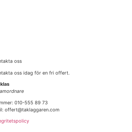
ntakta oss
takta oss idag för en fri offert.
klas
amordnare
mmer: 010-555 89 73
il: offert@taklaggaren.com
egritetspolicy