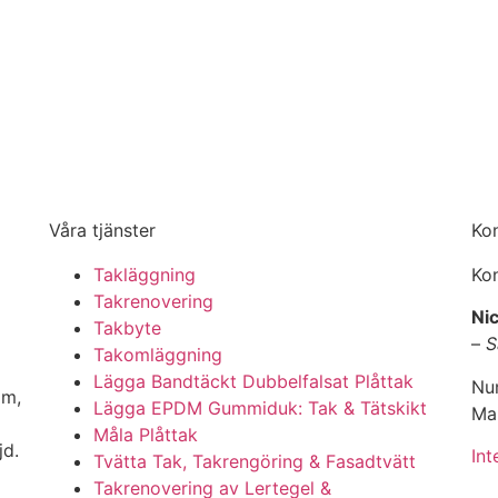
Våra tjänster
Ko
Takläggning
Kon
Takrenovering
Nic
Takbyte
–
S
Takomläggning
Lägga Bandtäckt Dubbelfalsat Plåttak
Nu
lm,
Lägga EPDM Gummiduk: Tak & Tätskikt
Ma
Måla Plåttak
jd.
Int
Tvätta Tak, Takrengöring & Fasadtvätt
Takrenovering av Lertegel &