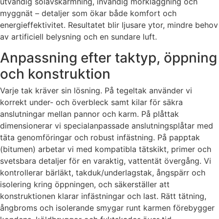
utvändig solavskärmning, invändig mörkläggning och
myggnät – detaljer som ökar både komfort och
energieffektivitet. Resultatet blir ljusare ytor, mindre behov
av artificiell belysning och en sundare luft.
Anpassning efter taktyp, öppning
och konstruktion
Varje tak kräver sin lösning. På tegeltak använder vi
korrekt under- och överbleck samt kilar för säkra
anslutningar mellan pannor och karm. På plåttak
dimensionerar vi specialanpassade anslutningsplåtar med
täta genomföringar och robust infästning. På papptak
(bitumen) arbetar vi med kompatibla tätskikt, primer och
svetsbara detaljer för en varaktig, vattentät övergång. Vi
kontrollerar bärläkt, takduk/underlagstak, ångspärr och
isolering kring öppningen, och säkerställer att
konstruktionen klarar infästningar och last. Rätt tätning,
ångbroms och isolerande smygar runt karmen förebygger