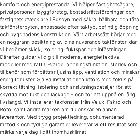
komfort och energiprestanda. Vi hjälper fastighetsägare,
privatpersoner, byggföretag, bostadsrättsföreningar och
fastighetsutvecklare i Edsbyn med säkra, hållbara och täta
takfönsterbyten, anpassade efter taktyp, befintlig öppning
och byggnadens konstruktion. Vårt arbetssätt börjar med
en noggrann besiktning av dina nuvarande takfönster, där
vi bedömer skick, isolering, fuktspår och infästningar.
Därefter guidar vi dig till moderna, energieffektiva
modeller med rätt U-värde, öppningsfunktion, storlek och
tillbehör som förbättrar ljusinsläpp, ventilation och minskar
energiförluster. Själva installationen utförs med fokus på
korrekt tätning, isolering och anslutningsdetaljer för att
skydda mot fukt och läckage – och för att uppnå en lång
livslängd. Vi installerar takfönster från Velux, Fakro och
Roto, samt andra märken om du önskar en annan
leverantör. Med trygg projektledning, dokumenterad
metodik och tydliga garantier levererar vi ett resultat som
märks varje dag i ditt inomhusklimat.