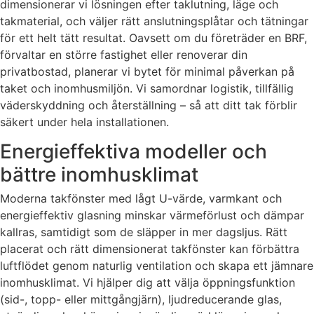
dimensionerar vi lösningen efter taklutning, läge och
takmaterial, och väljer rätt anslutningsplåtar och tätningar
för ett helt tätt resultat. Oavsett om du företräder en BRF,
förvaltar en större fastighet eller renoverar din
privatbostad, planerar vi bytet för minimal påverkan på
taket och inomhusmiljön. Vi samordnar logistik, tillfällig
väderskyddning och återställning – så att ditt tak förblir
säkert under hela installationen.
Energieffektiva modeller och
bättre inomhusklimat
Moderna takfönster med lågt U-värde, varmkant och
energieffektiv glasning minskar värmeförlust och dämpar
kallras, samtidigt som de släpper in mer dagsljus. Rätt
placerat och rätt dimensionerat takfönster kan förbättra
luftflödet genom naturlig ventilation och skapa ett jämnare
inomhusklimat. Vi hjälper dig att välja öppningsfunktion
(sid-, topp- eller mittgångjärn), ljudreducerande glas,