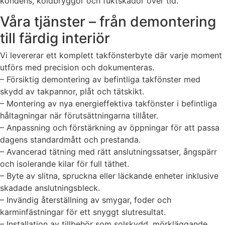
kondens, köldbryggor och fuktskador över tid.
Våra tjänster – från demontering
till färdig interiör
Vi levererar ett komplett takfönsterbyte där varje moment
utförs med precision och dokumenteras.
– Försiktig demontering av befintliga takfönster med
skydd av takpannor, plåt och tätskikt.
– Montering av nya energieffektiva takfönster i befintliga
håltagningar när förutsättningarna tillåter.
– Anpassning och förstärkning av öppningar för att passa
dagens standardmått och prestanda.
– Avancerad tätning med rätt anslutningssatser, ångspärr
och isolerande kilar för full täthet.
– Byte av slitna, spruckna eller läckande enheter inklusive
skadade anslutningsbleck.
– Invändig återställning av smygar, foder och
karminfästningar för ett snyggt slutresultat.
– Installation av tillbehör som solskydd, mörkläggande