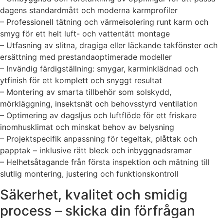
dagens standardmått och moderna karmprofiler
– Professionell tätning och värmeisolering runt karm och
smyg för ett helt luft- och vattentätt montage
– Utfasning av slitna, dragiga eller läckande takfönster och
ersättning med prestandaoptimerade modeller
– Invändig färdigställning: smygar, karminklädnad och
ytfinish för ett komplett och snyggt resultat
– Montering av smarta tillbehör som solskydd,
mörkläggning, insektsnät och behovsstyrd ventilation
– Optimering av dagsljus och luftflöde för ett friskare
inomhusklimat och minskat behov av belysning
– Projektspecifik anpassning för tegeltak, plåttak och
papptak – inklusive rätt bleck och inbyggnadsramar
– Helhetsåtagande från första inspektion och mätning till
slutlig montering, justering och funktionskontroll
Säkerhet, kvalitet och smidig
process – skicka din förfrågan