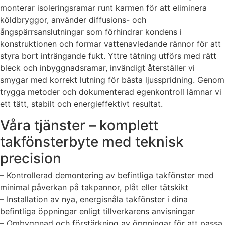
monterar isoleringsramar runt karmen för att eliminera
köldbryggor, använder diffusions- och
ångspärrsanslutningar som förhindrar kondens i
konstruktionen och formar vattenavledande rännor för att
styra bort inträngande fukt. Yttre tätning utförs med rätt
bleck och inbyggnadsramar, invändigt återställer vi
smygar med korrekt lutning för bästa ljusspridning. Genom
trygga metoder och dokumenterad egenkontroll lämnar vi
ett tätt, stabilt och energieffektivt resultat.
Våra tjänster – komplett
takfönsterbyte med teknisk
precision
– Kontrollerad demontering av befintliga takfönster med
minimal påverkan på takpannor, plåt eller tätskikt
– Installation av nya, energisnåla takfönster i dina
befintliga öppningar enligt tillverkarens anvisningar
– Ombyggnad och förstärkning av öppningar för att passa