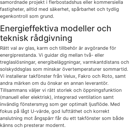
samordnade projekt i flerbostadshus eller kommersiella
fastigheter, alltid med säkerhet, spårbarhet och tydlig
egenkontroll som grund.
Energieffektiva modeller och
teknisk rådgivning
Rätt val av glas, karm och tillbehör är avgörande för
energiprestanda. Vi guidar dig mellan två- eller
treglaslösningar, energibeläggningar, varmkantdistans och
solskyddsglas som minskar övertemperaturer sommartid.
Vi installerar takfönster från Velux, Fakro och Roto, samt
andra märken om du önskar en annan leverantör.
Tillsammans väljer vi rätt storlek och öppningsfunktion
(manuell eller elektrisk), integrerad ventilation samt
invändig fönstersmyg som ger optimalt ljusflöde. Med
fokus på lågt U-värde, god lufttäthet och korrekt
anslutning mot ångspärr får du ett takfönster som både
känns och presterar modernt.