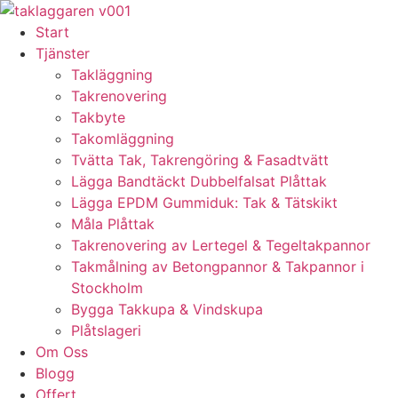
Skip
to
Start
content
Tjänster
Takläggning
Takrenovering
Takbyte
Takomläggning
Tvätta Tak, Takrengöring & Fasadtvätt
Lägga Bandtäckt Dubbelfalsat Plåttak
Lägga EPDM Gummiduk: Tak & Tätskikt
Måla Plåttak
Takrenovering av Lertegel & Tegeltakpannor
Takmålning av Betongpannor & Takpannor i
Stockholm
Bygga Takkupa & Vindskupa
Plåtslageri
Om Oss
Blogg
Offert