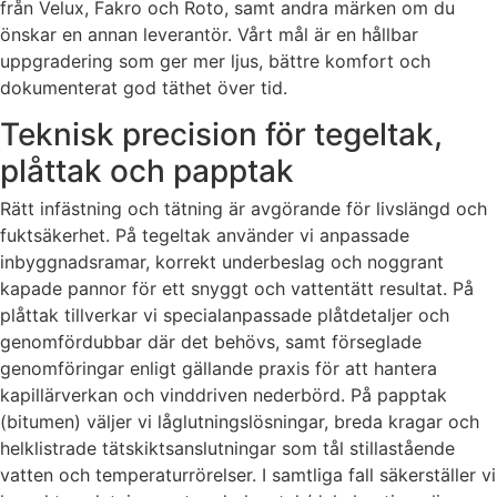
från Velux, Fakro och Roto, samt andra märken om du
önskar en annan leverantör. Vårt mål är en hållbar
uppgradering som ger mer ljus, bättre komfort och
dokumenterat god täthet över tid.
Teknisk precision för tegeltak,
plåttak och papptak
Rätt infästning och tätning är avgörande för livslängd och
fuktsäkerhet. På tegeltak använder vi anpassade
inbyggnadsramar, korrekt underbeslag och noggrant
kapade pannor för ett snyggt och vattentätt resultat. På
plåttak tillverkar vi specialanpassade plåtdetaljer och
genomfördubbar där det behövs, samt förseglade
genomföringar enligt gällande praxis för att hantera
kapillärverkan och vinddriven nederbörd. På papptak
(bitumen) väljer vi låglutningslösningar, breda kragar och
helklistrade tätskiktsanslutningar som tål stillastående
vatten och temperaturrörelser. I samtliga fall säkerställer vi