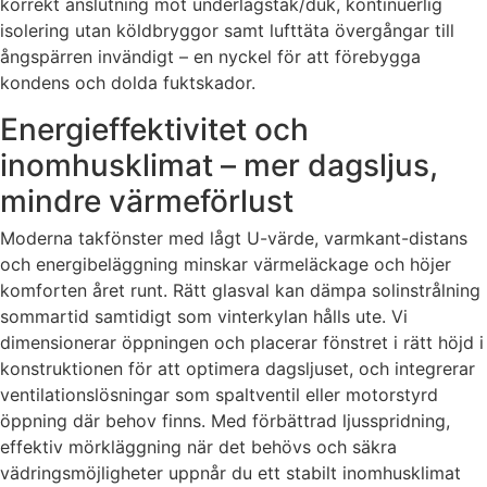
korrekt anslutning mot underlagstak/duk, kontinuerlig
isolering utan köldbryggor samt lufttäta övergångar till
ångspärren invändigt – en nyckel för att förebygga
kondens och dolda fuktskador.
Energieffektivitet och
inomhusklimat – mer dagsljus,
mindre värmeförlust
Moderna takfönster med lågt U-värde, varmkant-distans
och energibeläggning minskar värmeläckage och höjer
komforten året runt. Rätt glasval kan dämpa solinstrålning
sommartid samtidigt som vinterkylan hålls ute. Vi
dimensionerar öppningen och placerar fönstret i rätt höjd i
konstruktionen för att optimera dagsljuset, och integrerar
ventilationslösningar som spaltventil eller motorstyrd
öppning där behov finns. Med förbättrad ljusspridning,
effektiv mörkläggning när det behövs och säkra
vädringsmöjligheter uppnår du ett stabilt inomhusklimat