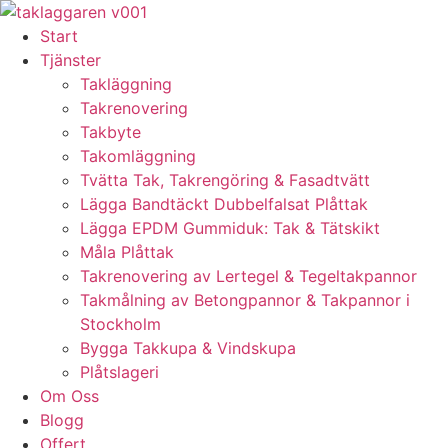
Skip
to
Start
content
Tjänster
Takläggning
Takrenovering
Takbyte
Takomläggning
Tvätta Tak, Takrengöring & Fasadtvätt
Lägga Bandtäckt Dubbelfalsat Plåttak
Lägga EPDM Gummiduk: Tak & Tätskikt
Måla Plåttak
Takrenovering av Lertegel & Tegeltakpannor
Takmålning av Betongpannor & Takpannor i
Stockholm
Bygga Takkupa & Vindskupa
Plåtslageri
Om Oss
Blogg
Offert