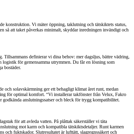
e konstruktion. Vi mäter öppning, taklutning och tätskiktets status,
en så att taket påverkas minimalt, skyddar inredningen invändigt och
ng. Tillsammans definierar vi dina behov: mer dagsljus, bättre vädring,
s och logistik för gemensamma utrymmen. Du får en lösning som
ga bostäder.
e och solavskärmning ger ett behagligt klimat året runt, medan
ing för optimal komfort. “Vi installerar takfönster från Velux, Fakro
godkända anslutningssatser och bleck för trygg kompatibilitet.
stak för att avleda vatten. På plåttak säkerställer vi täta
anslutning mot karm och kompatibla tätskiktsdetaljer. Runt karmen
och fuktskador. Slutresultatet är lufttätt, slagregnssäkert och