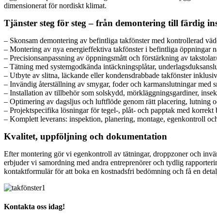
dimensionerat för nordiskt klimat.
Tjänster steg för steg – från demontering till färdig in
– Skonsam demontering av befintliga takfönster med kontrollerad väd
– Montering av nya energieffektiva takfönster i befintliga öppningar nä
– Precisionsanpassning av öppningsmått och förstärkning av takstolar
– Tätning med systemgodkända intäckningsplåtar, underlagsduksanslutni
– Utbyte av slitna, läckande eller kondensdrabbade takfönster inklusiv
– Invändig återställning av smygar, foder och karmanslutningar med sn
– Installation av tillbehör som solskydd, mörkläggningsgardiner, insek
– Optimering av dagsljus och luftflöde genom rätt placering, lutning
– Projektspecifika lösningar för tegel-, plåt- och papptak med korrekt
– Komplett leverans: inspektion, planering, montage, egenkontroll 
Kvalitet, uppföljning och dokumentation
Efter montering gör vi egenkontroll av tätningar, droppzoner och invä
erbjuder vi samordning med andra entreprenörer och tydlig rapportering ti
kontaktformulär för att boka en kostnadsfri bedömning och få en detalj
Kontakta oss idag!