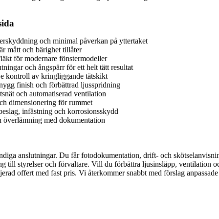
sida
erskyddning och minimal påverkan på yttertaket
r mått och bärighet tillåter
/läkt för modernare fönstermodeller
ngar och ångspärr för ett helt tätt resultat
e kontroll av kringliggande tätskikt
ygg finish och förbättrad ljusspridning
tsnät och automatiserad ventilation
 och dimensionering för rummet
 beslag, infästning och korrosionsskydd
och överlämning med dokumentation
ndiga anslutningar. Du får fotodokumentation, drift- och skötselanvisni
ll styrelser och förvaltare. Vill du förbättra ljusinsläpp, ventilation oc
erad offert med fast pris. Vi återkommer snabbt med förslag anpassade t