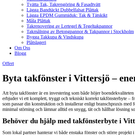
Tvätta Tak, Takrengöring & Fasadtvätt
Lägga Bandtäckt Dubbelfalsat Plåttak
Lägga EPDM Gummiduk: Tak & Tätskikt
Måla Plåttak
Takrenovering av Lertegel & Tegeltakpannor
Takmålning av Betongpannor & Takpannor i Stockholm
Bygga Takkupa & Vindskupa
Plåtslageri
Om Oss
Blogg
Offert
Byta takfönster i Vittersjö – en
Att byta takfönster är en investering som både höjer boendekvaliteten 
erbjuder vi ett komplett, tryggt och tekniskt korrekt takfönsterbyte – fr
som passar din konstruktion och installerar enligt branschpraxis med 
minimal störning och lämnar alltid en snygg, tät och hållbar lösning som
Behöver du hjälp med takfönsterbyte i Vitt
Som lokal partner hanterar vi både enstaka fönster och större projekt 