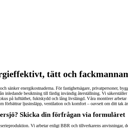
ergieffektivt, tätt och fackmanna
och sänker energikostnaderna. För fastighetsägare, privatpersoner, byggf
ån inledande besiktning till färdig invändig återställning. Vi säkerställe
fokus på lufttäthet, fuktskydd och lång livslängd. Våra montörer arbeta
 förbättrar ljusinsläpp, ventilation och komfort – oavsett om ditt tak är 
ersjö? Skicka din förfrågan via formuläret
i serieproduktion. Vi arbetar enligt BBR och tillverkarens anvisningar, 