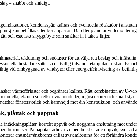
rslag – snabbt och smidigt.
indikationer, kondensspår, kallras och eventuella rötskador i anslutand
ning kan behållas eller bör anpassas. Därefter planerar vi demontering
ätt och estetiskt snyggt byte som smälter in i takets linjer.
material, taklutning och snölaster för att välja rätt beslag och infästni
sionella beställare sätter vi en tydlig tids- och etappplan, riskanaly
ktig vid ombyggnad av vindsytor eller energieffektivisering av befintli
skar värmeförluster och begränsar kallras. Rätt kombination av U-värd
r manuella, el- och solcellsdrivna modeller, regnsensorer och smart styrn
atchar fönsterstorlek och karmhöjd mot din konstruktion, och använder 
tak, plåttak och papptak
de intäckningsplåtar, korrekt uppvik och noggrann anslutning mot underlag
aturrörelser. På papptak arbetar vi med helklistrade uppvik, svetsad 
onterar ångspärr/ångbroms enligt systemlösning för att förhindra kondens 