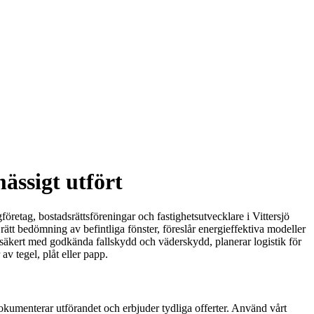
mässigt utfört
öretag, bostadsrättsföreningar och fastighetsutvecklare i Vittersjö
r rätt bedömning av befintliga fönster, föreslår energieffektiva modeller
r säkert med godkända fallskydd och väderskydd, planerar logistik för
av tegel, plåt eller papp.
dokumenterar utförandet och erbjuder tydliga offerter. Använd vårt