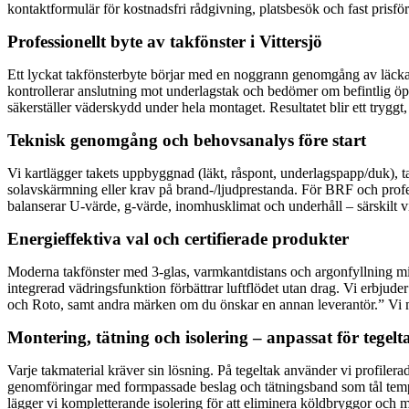
kontaktformulär för kostnadsfri rådgivning, platsbesök och fast prisfö
Professionellt byte av takfönster i Vittersjö
Ett lyckat takfönsterbyte börjar med en noggrann genomgång av läckage
kontrollerar anslutning mot underlagstak och bedömer om befintlig öpp
säkerställer väderskydd under hela montaget. Resultatet blir ett tryggt, t
Teknisk genomgång och behovsanalys före start
Vi kartlägger takets uppbyggnad (läkt, råspont, underlagspapp/duk), tak
solavskärmning eller krav på brand-/ljudprestanda. För BRF och profes
balanserar U-värde, g-värde, inomhusklimat och underhåll – särskilt vi
Energieffektiva val och certifierade produkter
Moderna takfönster med 3-glas, varmkantdistans och argonfyllning min
integrerad vädringsfunktion förbättrar luftflödet utan drag. Vi erbjude
och Roto, samt andra märken om du önskar en annan leverantör.” Vi m
Montering, tätning och isolering – anpassat för tegel
Varje takmaterial kräver sin lösning. På tegeltak använder vi profilera
genomföringar med formpassade beslag och tätningsband som tål temper
lägger vi kompletterande isolering för att eliminera köldbryggor och m