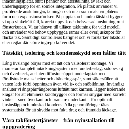
intäckningsplåtar, snitt i pannor och återställning av läkt och
underlagspapp för en sömlös integration. På plåttak använder vi
profilerade anslutningar, tätningar och nitar som matchar plåtens
form och expansionsrörelser. På papptak och andra tätskikt bygger
vi upp vinkelrätt fall, korrekt uppvik och helsvetsad anslutning runt
fönsterkupan. Vi tar hänsyn till tillåten taklutning för vald modell,
och använder vid behov uppbyggda ramar eller överljuskupor för
flacka tak. Samtidigt kontrolleras bärighet och vi förstärker takstolar
eller reglar där större ingrepp kräver det.
Tätskikt, isolering och kondensskydd som håller tätt
Lång livslängd börjar med ett tätt och välisolerat montage. Vi
monterar komplett intäckningssystem med underbeslag, sidobeslag
och överbleck, ansluter diffusionsöppet underlagstak med
förklistrade manschetter och dräneringsspår, samt säkerställer att
vatten leds förbi öppningen även vid is- och snöbildning. Invändigt
ansluter vi ångspärr/ångbroms lufttätt mot karmen, lägger isolerande
kragar för att eliminera köldbryggor och formar smygar med korrekt
vinkel – sned överkant och brantare underkant – för optimalt
ljusinsläpp och minskad kondens. Alla genomföringar tätas
systematiskt för att skydda mot fukt, drag och framtida läckage.
Våra takfönstertjänster – från nyinstallation till
uppgradering