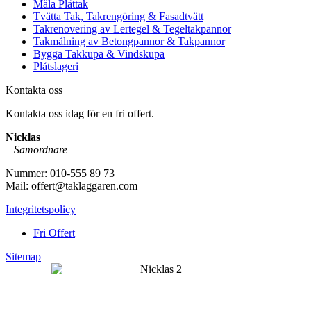
Måla Plåttak
Tvätta Tak, Takrengöring & Fasadtvätt
Takrenovering av Lertegel & Tegeltakpannor
Takmålning av Betongpannor & Takpannor
Bygga Takkupa & Vindskupa
Plåtslageri
Kontakta oss
Kontakta oss idag för en fri offert.
Nicklas
–
Samordnare
Nummer: 010-555 89 73
Mail: offert@taklaggaren.com
Integritetspolicy
Fri Offert
Sitemap