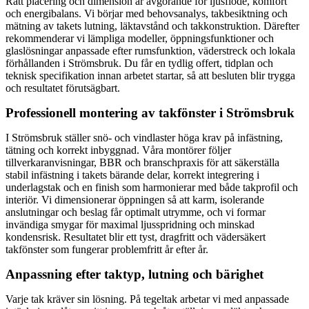
Rätt placering och dimension är avgörande för ljusflöde, komfort
och energibalans. Vi börjar med behovsanalys, takbesiktning och
mätning av takets lutning, läktavstånd och takkonstruktion. Därefter
rekommenderar vi lämpliga modeller, öppningsfunktioner och
glaslösningar anpassade efter rumsfunktion, väderstreck och lokala
förhållanden i Strömsbruk. Du får en tydlig offert, tidplan och
teknisk specifikation innan arbetet startar, så att besluten blir trygga
och resultatet förutsägbart.
Professionell montering av takfönster i Strömsbruk
I Strömsbruk ställer snö- och vindlaster höga krav på infästning,
tätning och korrekt inbyggnad. Våra montörer följer
tillverkaranvisningar, BBR och branschpraxis för att säkerställa
stabil infästning i takets bärande delar, korrekt integrering i
underlagstak och en finish som harmonierar med både takprofil och
interiör. Vi dimensionerar öppningen så att karm, isolerande
anslutningar och beslag får optimalt utrymme, och vi formar
invändiga smygar för maximal ljusspridning och minskad
kondensrisk. Resultatet blir ett tyst, dragfritt och vädersäkert
takfönster som fungerar problemfritt år efter år.
Anpassning efter taktyp, lutning och bärighet
Varje tak kräver sin lösning. På tegeltak arbetar vi med anpassade