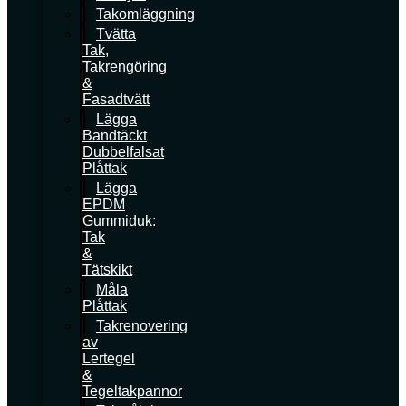
Takomläggning
Tvätta
Tak,
Takrengöring
&
Fasadtvätt
Lägga
Bandtäckt
Dubbelfalsat
Plåttak
Lägga
EPDM
Gummiduk:
Tak
&
Tätskikt
Måla
Plåttak
Takrenovering
av
Lertegel
&
Tegeltakpannor