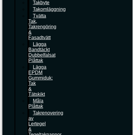
Takbyte
Takomläggning
Tvätta
Tak,
Takrengöring
&
Fasadtvätt
Lägga
Bandtäckt
Dubbelfalsat
Plåttak
Lägga
EPDM
Gummiduk:
Tak
&
Tätskikt
Måla
Plåttak
Takrenovering
av
Lertegel
&
Tegeltakpannor