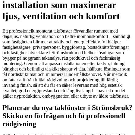
installation som maximerar
ljus, ventilation och komfort
Ett professionellt monterat takfönster förvandlar rummet med
dagsljus, naturlig ventilation och bättre inomhuskomfort – samtidigt
som fastigheten blir mer attraktiv och energieffektiv. Vi hjälper
fastighetsägare, privatpersoner, byggföretag, bostadsrättsföreningar
och fastighetsutvecklare i Strömsbruk med helhetslösningar som
bygger på noggrann takanalys, rätt produktval och fackmässig
montering. Genom att anpassa installationen efter taktyp, lutning,
bärighet och befintligt tätskikt skapar vi täta, hållbara lösningar som
tål nordiskt klimat och minimerar underhållsbehovet. Vår metodik
omfattar allt från initial rådgivning och projektering till färdig
invändig finish, så att du får en säker leverans med hög estetisk
kvalitet, god energiprestanda och lång livslängd – oavsett om det
gäller nyproduktion, ombyggnation eller utbyte av äldre takfönster.
Planerar du nya takfönster i Strömsbruk?
Skicka en förfrågan och få professionell
rådgivning