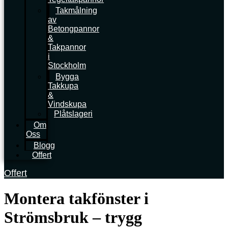
Takmålning
av
Betongpannor
&
Takpannor
i
Stockholm
Bygga
Takkupa
&
Vindskupa
Plåtslageri
Om
Oss
Blogg
Offert
Offert
Montera takfönster i
Strömsbruk – trygg