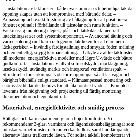
– Installation av takfönster i både nya stommar och befintliga tak där
öppning skapas utan att kompromissa med bärande delar. –
Anpassning och exakt förstoring av håltagning för att positionera
fönstret optimalt i förhållande till takstolar och rumsfunktion. –
Fackmässig montering i tegel-, plåt- och tätskiktstak med rätt
intäckningssatser och systemkomponenter. – Avancerad tätning och
värmeisolering runt karm och genom takduken för att eliminera
läckagerisker. – Invändig färdigställning med smygar, foder, målning
och en enhetlig, snygg karmanslutning. – Utbyte av äldre takfönster
till moderna, energieffektiva modeller med lägre U‑värde och bättre
ljudkomfort. – Installation av tillval som solskydd, mörkläggning,
insektsskydd, utvändig markis och integrerad ventilationsspalt. –
Strukturella förstärkningar vid större öppningar så att lastvägar och
bärighet bibehålls enligt standard. – Klimatanpassad montering och
snörasskydd där det behövs för att tåla nordiskt väder. – Komplett
leverans från rådgivning och projektering till färdig montering,
dokumentation och egenkontroll.
Materialval, energieffektivitet och smidig process
Rätt glas och karm sparar energi och höjer komforten. Vi
rekommenderar 3‑glas, varmkant och lågemissionsbeläggningar som
minskar värmeförluster och motverkar kallras, samt ljuddämpande
alternativ längs trafikerade lägen. För soliga takfall kompletterar vi