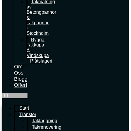
Takmålning
av
Betongpannor
&
Takpannor
i
Stockholm
Bygga
Takkupa
&
Vindskupa
Plåtslageri
Om
Oss
Blogg
Offert
Start
Tjänster
Takläggning
Takrenovering