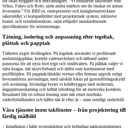
för ökad trygghet och bekvämlighet. “Vi installerar takfönster från
Velux, Fakro och Roto, samt andra märken om du önskar en annan
leverantör.” För BRF:er, entreprenörer och fastighetsutvecklare
säkerställer vi kompatibilitet med projekterade system, inklusive
brand- och ventilationskrav, samt erbjuder standardiserade
specifikationer för seriemontage.
Tätning, isolering och anpassning efter tegeltak,
plåttak och papptak
Tätheten avgör livslängden. På tegeltak använder vi profilerade
anslutningsplåtar, korrekt vattenavledare och tätband under
pannorna för att styra bort regn och smältvatten. På plåttak väljer vi
släta kragar, rätt skruvförband och tätlist som harmonierar med
profilhöjden. På papptak/tätskikt svetsas eller limmas uppvik enligt
leverantörens anvisningar, med särskilt fokus på genomföringsskydd
och avrinning. Invändigt bryter vi köldbryggor med isolerram,
ångspärrsanslutning och lufttät infodring för att motverka kondens.
Resultatet blir en robust lösning som står emot nordiska
väderförhållanden och håller tätt år efter år – utan onödigt underhåll.
Våra tjänster inom takfönster – från projektering till
färdig målbild
– Installation i både nyproduktion och befintliga takkonstruktioner,