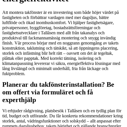
Att montera takfönster är en investering som både höjer värdet på
fastigheten och förbättrar vardagen med mer dagsljus, bättre
luftflöde och ökad inomhuskomfort. Vi hjälper fastighetsägare,
privatpersoner, byggföretag, bostadsrättsföreningar och
fastighetsutvecklare i Tallåsen med allt från takanalys och
produktval till fackmannamässig montering och snygg invändig
finish. Vår process börjar med en noggrann genomgång av takets
konstruktion, taklutning och tätskikt, så att öppningens placering,
storlek och infästning blir helt rätt – oavsett om det är tegeltak,
plåttak eller papptak. Med korrekt tätning, isolering och
klimatanpassning levererar vi säkra, energieffektiva lösningar med
lång livslängd och minimalt underhåll, fria från läckage och
fuktproblem.
Planerar du takfönsterinstallation? Be
om offert via formuläret och få
experthjälp
Vi erbjuder rådgivning, platsbesök i Tallåsen och en tydlig plan för
tid, budget och utförande. Du får konkreta rekommendationer kring
storlek, antal, vädringsfunktioner och solskydd – allt anpassat efter
rummets dagsljusbehov, takets bärighet och gällande branschregler.