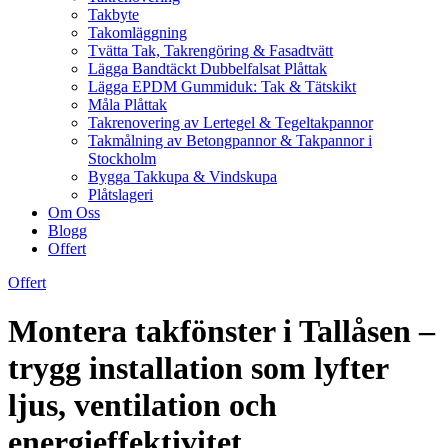
Takbyte
Takomläggning
Tvätta Tak, Takrengöring & Fasadtvätt
Lägga Bandtäckt Dubbelfalsat Plåttak
Lägga EPDM Gummiduk: Tak & Tätskikt
Måla Plåttak
Takrenovering av Lertegel & Tegeltakpannor
Takmålning av Betongpannor & Takpannor i
Stockholm
Bygga Takkupa & Vindskupa
Plåtslageri
Om Oss
Blogg
Offert
Offert
Montera takfönster i Tallåsen –
trygg installation som lyfter
ljus, ventilation och
energieffektivitet