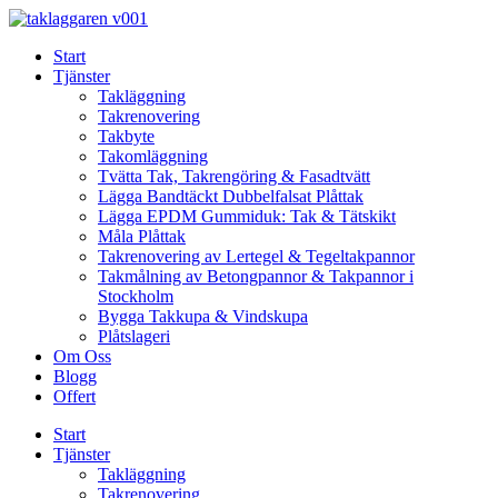
Skip
to
Start
content
Tjänster
Takläggning
Takrenovering
Takbyte
Takomläggning
Tvätta Tak, Takrengöring & Fasadtvätt
Lägga Bandtäckt Dubbelfalsat Plåttak
Lägga EPDM Gummiduk: Tak & Tätskikt
Måla Plåttak
Takrenovering av Lertegel & Tegeltakpannor
Takmålning av Betongpannor & Takpannor i
Stockholm
Bygga Takkupa & Vindskupa
Plåtslageri
Om Oss
Blogg
Offert
Start
Tjänster
Takläggning
Takrenovering