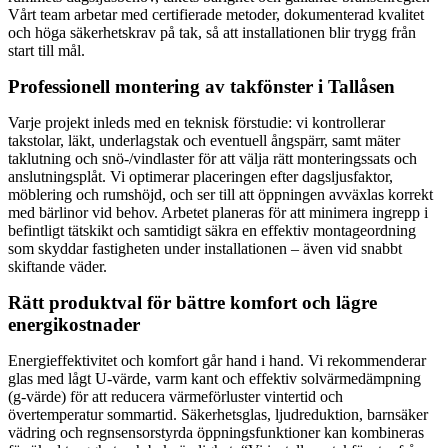
Vårt team arbetar med certifierade metoder, dokumenterad kvalitet
och höga säkerhetskrav på tak, så att installationen blir trygg från
start till mål.
Professionell montering av takfönster i Tallåsen
Varje projekt inleds med en teknisk förstudie: vi kontrollerar
takstolar, läkt, underlagstak och eventuell ångspärr, samt mäter
taklutning och snö-/vindlaster för att välja rätt monteringssats och
anslutningsplåt. Vi optimerar placeringen efter dagsljusfaktor,
möblering och rumshöjd, och ser till att öppningen avväxlas korrekt
med bärlinor vid behov. Arbetet planeras för att minimera ingrepp i
befintligt tätskikt och samtidigt säkra en effektiv montageordning
som skyddar fastigheten under installationen – även vid snabbt
skiftande väder.
Rätt produktval för bättre komfort och lägre
energikostnader
Energieffektivitet och komfort går hand i hand. Vi rekommenderar
glas med lågt U-värde, varm kant och effektiv solvärmedämpning
(g-värde) för att reducera värmeförluster vintertid och
övertemperatur sommartid. Säkerhetsglas, ljudreduktion, barnsäker
vädring och regnsensorstyrda öppningsfunktioner kan kombineras