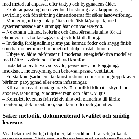
med metodval anpassat efter taktyp och byggnadens ålder.
– Exakt anpassning och eventuell förstoring av taköppningar;
avväxling och förstärkning dimensioneras för säker lastöverföring.
– Monteringar i tegeltak, plåttak och tätskikt/papptak, med
systemanpassade anslutningsplåtar och väderskydd.
– Noggrann tätning, isolering och ångspärrsanslutning för att
eliminera risk för läckage, drag och fuktutfällning.
– Invändig färdigställning: smygar, karmar, foder och snygg finish
som harmonierar med rummet och döljer installationen.
– Utbyte av äldre takfönster till moderna, energieffektiva modeller
med bättre U-värde och förbättrad komfort.
– Installation av tillval: solskydd, persienner, mörkläggning,
insektsnät, motorstyrning och behovsanpassad ventilation.
– Förstärkningsarbeten i takkonstruktionen när större ingrepp kräver
bärlinor, påbyggnad eller extra infästningar.
– Klimatanpassad montagepraxis för nordiskt klimat – skydd mot
snödrev, isbildning, vinddrivet regn och hårt UV-ljus.
– Komplett leverans från rådgivning och planering till färdig
montering, dokumentation, egenkontroller och garantier.
Säker metodik, dokumenterad kvalitet och smidig
leverans
Vi arbetar med tydliga tidplaner, fallskydd och branschgodkända