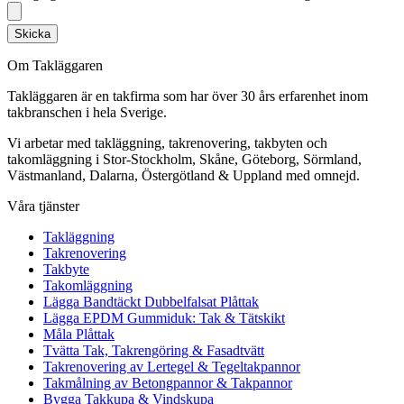
Skicka
Om Takläggaren
Takläggaren är en takfirma som har över 30 års erfarenhet inom
takbranschen i hela Sverige.
Vi arbetar med takläggning, takrenovering, takbyten och
takomläggning i Stor-Stockholm, Skåne, Göteborg, Sörmland,
Västmanland, Dalarna, Östergötland & Uppland med omnejd.
Våra tjänster
Takläggning
Takrenovering
Takbyte
Takomläggning
Lägga Bandtäckt Dubbelfalsat Plåttak
Lägga EPDM Gummiduk: Tak & Tätskikt
Måla Plåttak
Tvätta Tak, Takrengöring & Fasadtvätt
Takrenovering av Lertegel & Tegeltakpannor
Takmålning av Betongpannor & Takpannor
Bygga Takkupa & Vindskupa