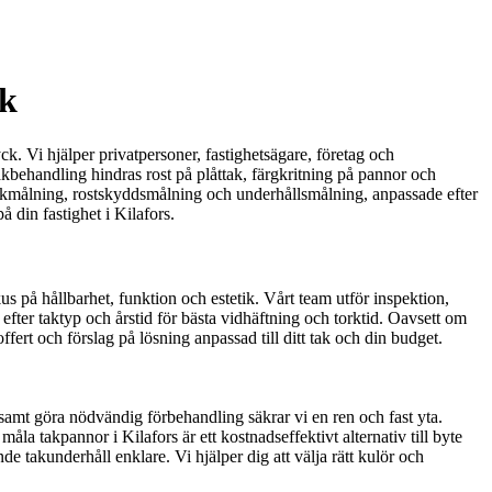
ak
yck. Vi hjälper privatpersoner, fastighetsägare, företag och
akbehandling hindras rost på plåttak, färgkritning på pannor och
 takmålning, rostskyddsmålning och underhållsmålning, anpassade efter
å din fastighet i Kilafors.
s på hållbarhet, funktion och estetik. Vårt team utför inspektion,
er taktyp och årstid för bästa vidhäftning och torktid. Oavsett om
fert och förslag på lösning anpassad till ditt tak och din budget.
 samt göra nödvändig förbehandling säkrar vi en ren och fast yta.
åla takpannor i Kilafors är ett kostnadseffektivt alternativ till byte
e takunderhåll enklare. Vi hjälper dig att välja rätt kulör och