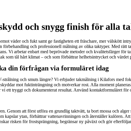
kydd och snygg finish för alla t
å emot väder och fukt samt ge fastigheten ett fräschare, mer välskött intr
ann förbehandling och professionell målning av olika taktyper. Med rätt t
glans. Vi arbetar enbart med beprövade metoder och kvalitetsfärger för
t tak som tål hårt klimat – och som förbättrar helhetsintrycket och värdet p
ka din förfrågan via formuläret idag
UV-strålning och smuts längre? Vi erbjuder takmålning i Kilafors med foku
ddar mot fuktinträngning och motverkar rost. Alla moment planeras eft
r vi ett tryggt och dokumenterat resultat. Använd kontaktformuläret för of
n. Genom att först utföra en grundlig taktvätt, ta bort mossa och alger
 kapslar ytan, förbättrar vattenavrinningen och återställer kulören. Att m
kar risken för frostsprängning, begränsar ny påväxt och gör efterföljand