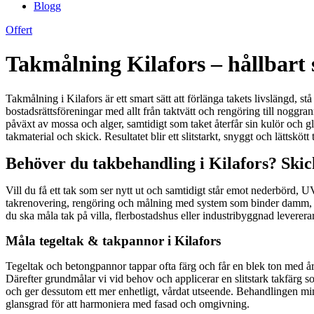
Blogg
Offert
Takmålning Kilafors – hållbart s
Takmålning i Kilafors är ett smart sätt att förlänga takets livslängd, st
bostadsrättsföreningar med allt från taktvätt och rengöring till noggr
påväxt av mossa och alger, samtidigt som taket återfår sin kulör och 
takmaterial och skick. Resultatet blir ett slitstarkt, snyggt och lättsköt
Behöver du takbehandling i Kilafors? Skic
Vill du få ett tak som ser nytt ut och samtidigt står emot nederbörd, 
takrenovering, rengöring och målning med system som binder damm, sky
du ska måla tak på villa, flerbostadshus eller industribyggnad leverera
Måla tegeltak & takpannor i Kilafors
Tegeltak och betongpannor tappar ofta färg och får en blek ton med åre
Därefter grundmålar vi vid behov och applicerar en slitstark takfärg som
och ger dessutom ett mer enhetligt, vårdat utseende. Behandlingen mins
glansgrad för att harmoniera med fasad och omgivning.