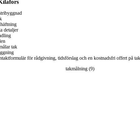
Kilafors
stribyggnad
k
dhäftning
a detaljer
ndling
len
målar tak
äggning
 kontaktformulär för rådgivning, tidsförslag och en kostnadsfri offert på t