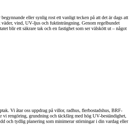
 begynnande eller synlig rost ett vanligt tecken på att det är dags att
ot väder, vind, UV-ljus och fuktinträngning. Genom regelbundet
tet blir ett säkrare tak och en fastighet som ser välskött ut – något
ptak. Vi åtar oss uppdrag på villor, radhus, flerbostadshus, BRF-
onar vi rengöring, grundning och täckfärg med hög UV-beständighet,
ydd och tydlig planering som minimerar störningar i din vardag eller