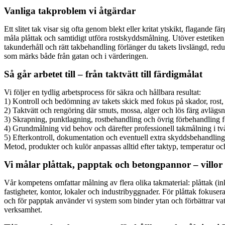
Vanliga takproblem vi åtgärdar
Ett slitet tak visar sig ofta genom blekt eller kritat ytskikt, flagande 
måla plåttak och samtidigt utföra rostskyddsmålning. Utöver estetike
takunderhåll och rätt takbehandling förlänger du takets livslängd, redu
som märks både från gatan och i värderingen.
Så går arbetet till – från taktvätt till färdigmålat
Vi följer en tydlig arbetsprocess för säkra och hållbara resultat:
1) Kontroll och bedömning av takets skick med fokus på skador, rost, 
2) Taktvätt och rengöring där smuts, mossa, alger och lös färg avlägsn
3) Skrapning, punktlagning, rostbehandling och övrig förbehandling för
4) Grundmålning vid behov och därefter professionell takmålning i två
5) Efterkontroll, dokumentation och eventuell extra skyddsbehandling
Metod, produkter och kulör anpassas alltid efter taktyp, temperatur oc
Vi målar plåttak, papptak och betongpannor – villor 
Vår kompetens omfattar målning av flera olika takmaterial: plåttak (in
fastigheter, kontor, lokaler och industribyggnader. För plåttak fokus
och för papptak använder vi system som binder ytan och förbättrar vatt
verksamhet.