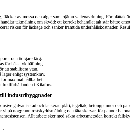
färg, fläckar av mossa och alger samt ojämn vattenavrinning. För plåttak är
n handlar takmålning om skydd: ett korrekt behandlat tak står bättre em
cerar risken för läckage och sänker framtida underhållskostnader. Resulta
porer och tidigare färg.
as för bästa vidhäftning.
 att stabilisera ytan.
 lager enligt systemkrav.
 för maximal hållbarhet.
h fuktförhållanden i Kilafors.
till industribyggnader
klusive galvaniserad och lackerad plåt), tegeltak, betongpannor och pap
erar vi på noggrann rostskyddsmålning och täta skarvar, för pannor bet
enresistensen. Allt arbete sker med säkra arbetsmetoder, korrekt fallsk