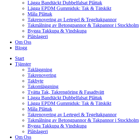
Lägga Bandtäckt Dubbelfalsat Plåttak
Lägga EPDM Gummiduk: Tak & Tätskikt
Måla Plåttak
Takrenovering av Lertegel & Tegeltakpannor
Takmålning av Betongpannor & Takpannor i Stockholm
Bygga Takkupa & Vindskupa
Plåtslageri
Om Oss
Blogg
Start
Tjänster
Takläggning
Takrenovering
Takbyte
Takomläggning
Tvätta Tak, Takrengöring & Fasadtvätt
Lägga Bandtäckt Dubbelfalsat Plåttak
Lägga EPDM Gummiduk: Tak & Tätskikt
Måla Plåttak
Takrenovering av Lertegel & Tegeltakpannor
Takmålning av Betongpannor & Takpannor i Stockholm
Bygga Takkupa & Vindskupa
Plåtslageri
Om Oss