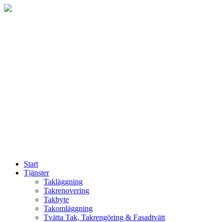
Skip
to
content
Start
Tjänster
Takläggning
Takrenovering
Takbyte
Takomläggning
Tvätta Tak, Takrengöring & Fasadtvätt