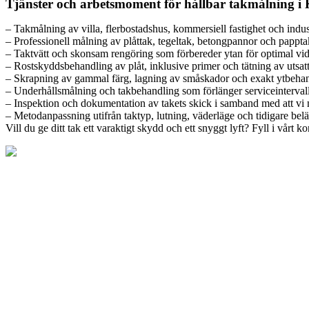
Tjänster och arbetsmoment för hållbar takmålning i 
– Takmålning av villa, flerbostadshus, kommersiell fastighet och indu
– Professionell målning av plåttak, tegeltak, betongpannor och pappta
– Taktvätt och skonsam rengöring som förbereder ytan för optimal vi
– Rostskyddsbehandling av plåt, inklusive primer och tätning av utsatt
– Skrapning av gammal färg, lagning av småskador och exakt ytbeha
– Underhållsmålning och takbehandling som förlänger serviceinterval
– Inspektion och dokumentation av takets skick i samband med att vi 
– Metodanpassning utifrån taktyp, lutning, väderläge och tidigare bel
Vill du ge ditt tak ett varaktigt skydd och ett snyggt lyft? Fyll i vårt