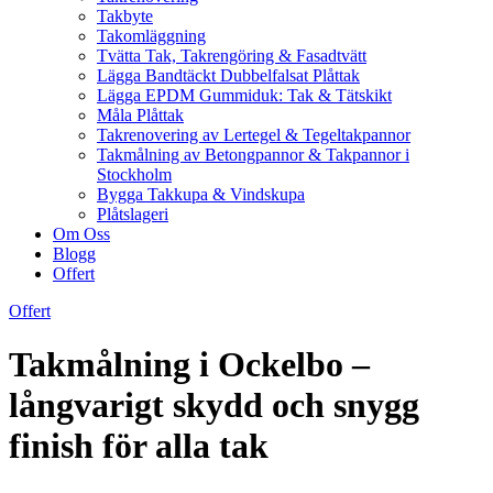
Takbyte
Takomläggning
Tvätta Tak, Takrengöring & Fasadtvätt
Lägga Bandtäckt Dubbelfalsat Plåttak
Lägga EPDM Gummiduk: Tak & Tätskikt
Måla Plåttak
Takrenovering av Lertegel & Tegeltakpannor
Takmålning av Betongpannor & Takpannor i
Stockholm
Bygga Takkupa & Vindskupa
Plåtslageri
Om Oss
Blogg
Offert
Offert
Takmålning i Ockelbo –
långvarigt skydd och snygg
finish för alla tak