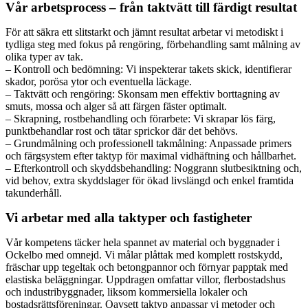
Vår arbetsprocess – från taktvätt till färdigt resultat
För att säkra ett slitstarkt och jämnt resultat arbetar vi metodiskt i
tydliga steg med fokus på rengöring, förbehandling samt målning av
olika typer av tak.
– Kontroll och bedömning: Vi inspekterar takets skick, identifierar
skador, porösa ytor och eventuella läckage.
– Taktvätt och rengöring: Skonsam men effektiv borttagning av
smuts, mossa och alger så att färgen fäster optimalt.
– Skrapning, rostbehandling och förarbete: Vi skrapar lös färg,
punktbehandlar rost och tätar sprickor där det behövs.
– Grundmålning och professionell takmålning: Anpassade primers
och färgsystem efter taktyp för maximal vidhäftning och hållbarhet.
– Efterkontroll och skyddsbehandling: Noggrann slutbesiktning och,
vid behov, extra skyddslager för ökad livslängd och enkel framtida
takunderhåll.
Vi arbetar med alla taktyper och fastigheter
Vår kompetens täcker hela spannet av material och byggnader i
Ockelbo med omnejd. Vi målar plåttak med komplett rostskydd,
fräschar upp tegeltak och betongpannor och förnyar papptak med
elastiska beläggningar. Uppdragen omfattar villor, flerbostadshus
och industribyggnader, liksom kommersiella lokaler och
bostadsrättsföreningar. Oavsett taktyp anpassar vi metoder och