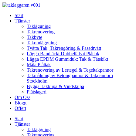
Skip
to
Start
content
Tjänster
Takläggning
Takrenovering
Takbyte
Takomläggning
Tvätta Tak, Takrengöring & Fasadtvätt
Lägga Bandtäckt Dubbelfalsat Plåttak
Lägga EPDM Gummiduk: Tak & Tätskikt
Måla Plåttak
Takrenovering av Lertegel & Tegeltakpannor
Takmålning av Betongpannor & Takpannor i
Stockholm
Bygga Takkupa & Vindskupa
Plåtslageri
Om Oss
Blogg
Offert
Start
Tjänster
Takläggning
Takrenovering