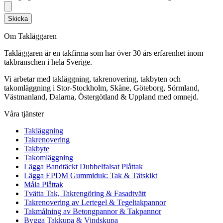
Skicka
Om Takläggaren
Takläggaren är en takfirma som har över 30 års erfarenhet inom
takbranschen i hela Sverige.
Vi arbetar med takläggning, takrenovering, takbyten och
takomläggning i Stor-Stockholm, Skåne, Göteborg, Sörmland,
Västmanland, Dalarna, Östergötland & Uppland med omnejd.
Våra tjänster
Takläggning
Takrenovering
Takbyte
Takomläggning
Lägga Bandtäckt Dubbelfalsat Plåttak
Lägga EPDM Gummiduk: Tak & Tätskikt
Måla Plåttak
Tvätta Tak, Takrengöring & Fasadtvätt
Takrenovering av Lertegel & Tegeltakpannor
Takmålning av Betongpannor & Takpannor
Bygga Takkupa & Vindskupa