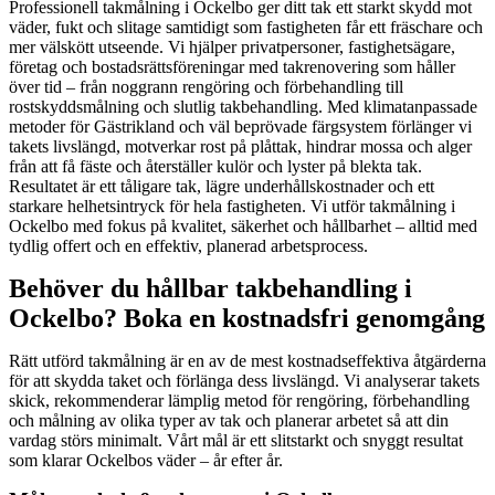
Professionell takmålning i Ockelbo ger ditt tak ett starkt skydd mot
väder, fukt och slitage samtidigt som fastigheten får ett fräschare och
mer välskött utseende. Vi hjälper privatpersoner, fastighetsägare,
företag och bostadsrättsföreningar med takrenovering som håller
över tid – från noggrann rengöring och förbehandling till
rostskyddsmålning och slutlig takbehandling. Med klimatanpassade
metoder för Gästrikland och väl beprövade färgsystem förlänger vi
takets livslängd, motverkar rost på plåttak, hindrar mossa och alger
från att få fäste och återställer kulör och lyster på blekta tak.
Resultatet är ett tåligare tak, lägre underhållskostnader och ett
starkare helhetsintryck för hela fastigheten. Vi utför takmålning i
Ockelbo med fokus på kvalitet, säkerhet och hållbarhet – alltid med
tydlig offert och en effektiv, planerad arbetsprocess.
Behöver du hållbar takbehandling i
Ockelbo? Boka en kostnadsfri genomgång
Rätt utförd takmålning är en av de mest kostnadseffektiva åtgärderna
för att skydda taket och förlänga dess livslängd. Vi analyserar takets
skick, rekommenderar lämplig metod för rengöring, förbehandling
och målning av olika typer av tak och planerar arbetet så att din
vardag störs minimalt. Vårt mål är ett slitstarkt och snyggt resultat
som klarar Ockelbos väder – år efter år.