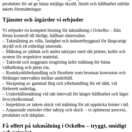
produkter för att ge bästa möjliga skydd, finish och hållbarhet utifrån
takets förutsättningar.
Tjänster och åtgärder vi erbjuder
Vi erbjuder en komplett lösning för takmålning i Ockelbo – från
första kontroll till färdigt, hållbart slutresultat.
– Takmålning av villa, fastighet och industribyggnad för långvarigt
skydd och ett enhetligt utseende.
– Målning av plåttak och andra taktyper med rätt primer, kulör och
system för respektive material.
– Taktvätt och noggrann rengöring inför målning för bästa
vidhäftning och jämn yta.
– Rostskyddsbehandling och förarbete som bromsar korrosion och
förlänger intervallen mellan underhåll.
– Skrapning av gammal färg och ytbehandling för ett slätt, väl
förberett underlag.
– Underhållsmålning vid rätt intervall för längre hållbarhet och lägre
livscykelkostnad.
– Inspektion av takets skick vid målning för att upptäcka brister i tid.
– Anpassade metoder efter taktyp och skick – vi optimerar process,
produkter och tidsplan.
Få offert på takmålning i Ockelbo – tryggt, smidigt