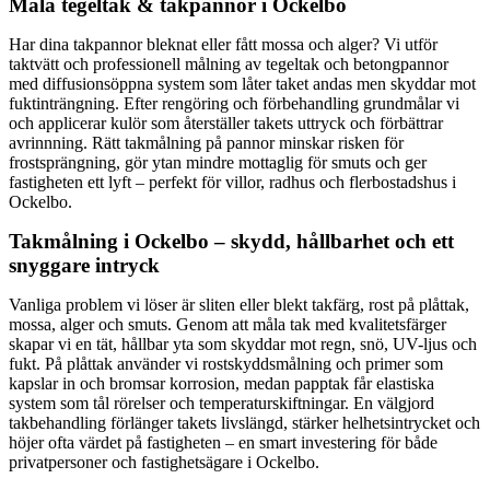
Måla tegeltak & takpannor i Ockelbo
Har dina takpannor bleknat eller fått mossa och alger? Vi utför
taktvätt och professionell målning av tegeltak och betongpannor
med diffusionsöppna system som låter taket andas men skyddar mot
fuktinträngning. Efter rengöring och förbehandling grundmålar vi
och applicerar kulör som återställer takets uttryck och förbättrar
avrinnning. Rätt takmålning på pannor minskar risken för
frostsprängning, gör ytan mindre mottaglig för smuts och ger
fastigheten ett lyft – perfekt för villor, radhus och flerbostadshus i
Ockelbo.
Takmålning i Ockelbo – skydd, hållbarhet och ett
snyggare intryck
Vanliga problem vi löser är sliten eller blekt takfärg, rost på plåttak,
mossa, alger och smuts. Genom att måla tak med kvalitetsfärger
skapar vi en tät, hållbar yta som skyddar mot regn, snö, UV-ljus och
fukt. På plåttak använder vi rostskyddsmålning och primer som
kapslar in och bromsar korrosion, medan papptak får elastiska
system som tål rörelser och temperaturskiftningar. En välgjord
takbehandling förlänger takets livslängd, stärker helhetsintrycket och
höjer ofta värdet på fastigheten – en smart investering för både
privatpersoner och fastighetsägare i Ockelbo.