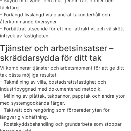
– Skydd mot väder och fukt genom rätt primer och
täckfärg.
– Förlängd livslängd via planerat takunderhåll och
återkommande översyner.
– Förbättrat utseende för ett mer attraktivt och välskött
intryck av fastigheten.
Tjänster och arbetsinsatser –
skräddarsydda för ditt tak
Vi kombinerar tjänster och arbetsmoment för att ge ditt
tak bästa möjliga resultat:
– Takmålning av villa, bostadsrättsfastighet och
industribyggnad med dokumenterad metodik.
– Målning av plåttak, takpannor, papptak och andra ytor
med systemgodkända färger.
– Taktvätt och rengöring som förbereder ytan för
långvarig vidhäftning.
– Rostskyddsbehandling och grundarbete som stoppar
korrosion i tid.