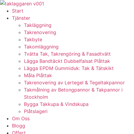
Skip
to
Start
content
Tjänster
Takläggning
Takrenovering
Takbyte
Takomläggning
Tvätta Tak, Takrengöring & Fasadtvätt
Lägga Bandtäckt Dubbelfalsat Plåttak
Lägga EPDM Gummiduk: Tak & Tätskikt
Måla Plåttak
Takrenovering av Lertegel & Tegeltakpannor
Takmålning av Betongpannor & Takpannor i
Stockholm
Bygga Takkupa & Vindskupa
Plåtslageri
Om Oss
Blogg
Offert