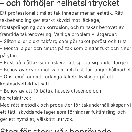
– och förhöjer helhetsintrycket
Ett professionellt målat tak innebär mer än estetik. Rätt
takbehandling ger starkt skydd mot läckage,
frostsprängning och korrosion, och minskar behovet av
framtida takrenovering. Vanliga problem vi åtgärdar:
– Sliten eller blekt takfärg som gör taket poröst och trist
– Mossa, alger och smuts på tak som binder fukt och sliter
på ytan
– Rost på plåttak som riskerar att sprida sig under färgen
– Behov av skydd mot väder och fukt för längre hållbarhet
– Önskemål om att förlänga takets livslängd på ett
kostnadseffektivt sätt
– Behov av att förbättra husets utseende och
helhetsintryck
Med rätt metodik och produkter för takunderhåll skapar vi
ett tätt, skyddande lager som förhindrar fuktintrång och
ger ett nymålat, välskött uttryck.
Steg för steg: vår beprövade