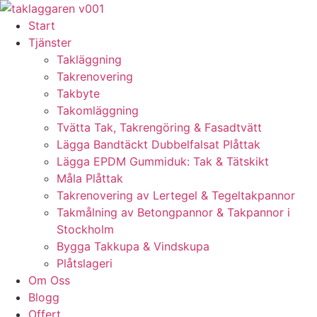
Skip
to
Start
content
Tjänster
Takläggning
Takrenovering
Takbyte
Takomläggning
Tvätta Tak, Takrengöring & Fasadtvätt
Lägga Bandtäckt Dubbelfalsat Plåttak
Lägga EPDM Gummiduk: Tak & Tätskikt
Måla Plåttak
Takrenovering av Lertegel & Tegeltakpannor
Takmålning av Betongpannor & Takpannor i
Stockholm
Bygga Takkupa & Vindskupa
Plåtslageri
Om Oss
Blogg
Offert