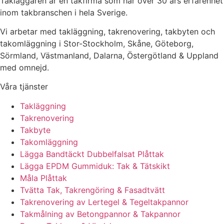
Takläggaren är en takfirma som har över 30 års erfarenhet
inom takbranschen i hela Sverige.
Vi arbetar med takläggning, takrenovering, takbyten och
takomläggning i Stor-Stockholm, Skåne, Göteborg,
Sörmland, Västmanland, Dalarna, Östergötland & Uppland
med omnejd.
Våra tjänster
Takläggning
Takrenovering
Takbyte
Takomläggning
Lägga Bandtäckt Dubbelfalsat Plåttak
Lägga EPDM Gummiduk: Tak & Tätskikt
Måla Plåttak
Tvätta Tak, Takrengöring & Fasadtvätt
Takrenovering av Lertegel & Tegeltakpannor
Takmålning av Betongpannor & Takpannor