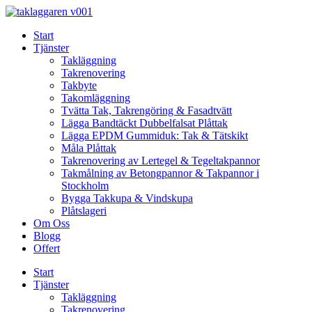
Skip
to
Start
content
Tjänster
Takläggning
Takrenovering
Takbyte
Takomläggning
Tvätta Tak, Takrengöring & Fasadtvätt
Lägga Bandtäckt Dubbelfalsat Plåttak
Lägga EPDM Gummiduk: Tak & Tätskikt
Måla Plåttak
Takrenovering av Lertegel & Tegeltakpannor
Takmålning av Betongpannor & Takpannor i
Stockholm
Bygga Takkupa & Vindskupa
Plåtslageri
Om Oss
Blogg
Offert
Start
Tjänster
Takläggning
Takrenovering