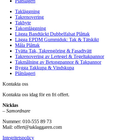
Plåtslageri
Takläggning
Takrenovering
Takbyte
Takomläggning
Lägga Bandtäckt Dubbelfalsat Plåttak
Lägga EPDM Gummiduk: Tak & Tätskikt
Måla Plåttak
Tvätta Tak, Takrengöring & Fasadtvätt
Takrenovering av Lertegel & Tegeltakpannor
Takmålning av Betongpannor & Takpannor
Bygga Takkupa & Vindskupa
Plåtslageri
Kontakta oss
Kontakta oss idag för en fri offert.
Nicklas
–
Samordnare
Nummer: 010-555 89 73
Mail: offert@taklaggaren.com
Integritetspolicy