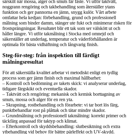
särskilt när mossa, alger och smuts får fäste. Vi utför taktvätt,
noggrann rengöring och takbehandling som återställer ytans
funktion och ger pannorna en jämn, snygg kulör. Vårt arbete
omfattar hela kedjan: förbehandling, grund och professionell
målning som binder damm, stänger ute fukt och minimerar risken för
frostsprängningar. Resultatet blir ett tak som ser välskött ut och
håller längre. Vi utför takmålning i Stocka med omnejd och
säkerställer att underlag, temperatur och väderförhållanden är
optimala för bästa vidhäftning och långvarig finish.
Steg-för-steg: från inspektion till färdigt
målningsresultat
För att säkerställa kvalitet arbetar vi metodiskt enligt en tydlig
process som ger jämn finish och maximal hållbarhet:
– Kontroll och bedömning av takets skick: vi analyserar underlag,
tidigare färgskikt och eventuella skador.
– Taktvätt och rengöring: mekanisk och kemisk borttagning av
smuts, mossa och alger för en ren yta.
– Skrapning, rostbehandling och förarbete: vi tar bort lös färg,
punktbehandlar rost på plåttak och tätar mindre skador.
– Grundmålning och professionell takmålning: korrekt primer och
täckfärg anpassad för taktyp och klimat.
– Efterkontroll och skyddsbehandling: slutbesiktning och extra
ytbehandling vid behov för bättre pärleffekt och UV-skydd.