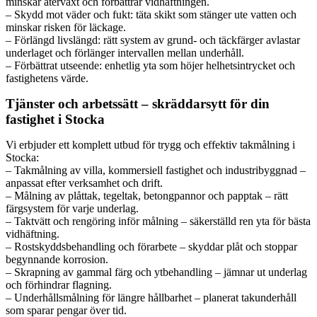
minskar återväxt och förbättrar vidhäftningen.
– Skydd mot väder och fukt: täta skikt som stänger ute vatten och
minskar risken för läckage.
– Förlängd livslängd: rätt system av grund- och täckfärger avlastar
underlaget och förlänger intervallen mellan underhåll.
– Förbättrat utseende: enhetlig yta som höjer helhetsintrycket och
fastighetens värde.
Tjänster och arbetssätt – skräddarsytt för din
fastighet i Stocka
Vi erbjuder ett komplett utbud för trygg och effektiv takmålning i
Stocka:
– Takmålning av villa, kommersiell fastighet och industribyggnad –
anpassat efter verksamhet och drift.
– Målning av plåttak, tegeltak, betongpannor och papptak – rätt
färgsystem för varje underlag.
– Taktvätt och rengöring inför målning – säkerställd ren yta för bästa
vidhäftning.
– Rostskyddsbehandling och förarbete – skyddar plåt och stoppar
begynnande korrosion.
– Skrapning av gammal färg och ytbehandling – jämnar ut underlag
och förhindrar flagning.
– Underhållsmålning för längre hållbarhet – planerat takunderhåll
som sparar pengar över tid.