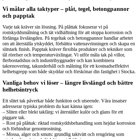
Vi målar alla taktyper – plåt, tegel, betongpannor
och papptak
Varje tak kräver sin lösning. På plåttak fokuserar vi på
rostskyddsmålning och tät vidhäftning för att stoppa korrosion och
förlänga livslängden. På tegeltak och betongpannor handlar arbetet
om att återställa ytskyddet, förbättra vattenavrinningen och skapa en
slitstark finish. Papptak kräver flexibla produkter och tekniker som
tål rörelser och temperaturväxlingar. Vi utför måla tak på villor,
flerbostadshus och industribyggnader och kan kombinera
takrenovering, takunderhåll och målning för ett kostnadseffektivt
helhetsgrepp som både skyddar och förskönar din fastighet i Stocka.
Vanliga behov vi löser – längre livslängd och bättre
helhetsintryck
Ett slitet tak påverkar både funktion och utseende. Våra insatser
adresserar typiska problem du kan känna igen:
– Sliten eller blekt takfärg: vi återställer kulör och glans för ett
piggare tak.
– Rost på plåttak: riktad rostskyddsbehandling som hejdar korrosion
och förhindrar genomrostning.
– Mossa, alger och smuts: grundlig taktvätt och rengöring som