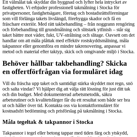
Ett välmålat tak skyddar din byggnad och lyfter hela intrycket av
fastigheten. Vi erbjuder professionell takmålning i Stocka för
privatpersoner, fastighetsägare, företag och bostadsrättsföreningar
som vill förlänga takets livslängd, förebygga skador och få en
fräschare exteriör. Med rätt takbehandling – från noggrann rengöring
och förbehandling till grundmålning och slitstark ytfinish – står sig
taket bättre mot väder, fukt, UV-strålning och slitage. Oavsett om det
handlar om att måla plåttak med effektiv rostskyddsmålning, måla
takpannor eller genomföra en mindre takrenovering, anpassar vi
metod och material efter taktyp, skick och omgivande miljö i Stocka.
Behöver hållbar takbehandling? Skicka
en offertförfrågan via formuläret idag
Vill du fräscha upp taket och samtidigt stärka skyddet mot regn, snö
och salta vindar? Vi hjälper dig att välja rätt lösning för just ditt tak
och din budget. Med dokumenterad arbetsmetodik, säkra
arbetsrutiner och kvalitetsfärger får du ett resultat som både ser bra
ut och håller över tid. Kontakta oss via kontaktformuläret för
kostnadsfri bedömning och prisförslag på takmålning i Stocka.
Måla tegeltak & takpannor i Stocka
Takpannor i tegel eller betong tappar med tiden färg och ytskydd,