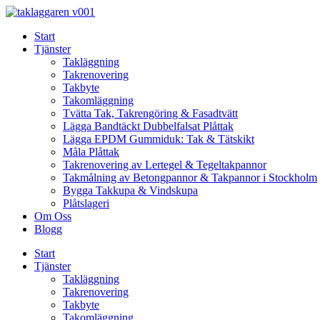
Skip
to
Start
content
Tjänster
Takläggning
Takrenovering
Takbyte
Takomläggning
Tvätta Tak, Takrengöring & Fasadtvätt
Lägga Bandtäckt Dubbelfalsat Plåttak
Lägga EPDM Gummiduk: Tak & Tätskikt
Måla Plåttak
Takrenovering av Lertegel & Tegeltakpannor
Takmålning av Betongpannor & Takpannor i Stockholm
Bygga Takkupa & Vindskupa
Plåtslageri
Om Oss
Blogg
Start
Tjänster
Takläggning
Takrenovering
Takbyte
Takomläggning