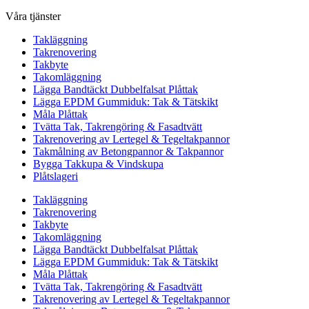
Våra tjänster
Takläggning
Takrenovering
Takbyte
Takomläggning
Lägga Bandtäckt Dubbelfalsat Plåttak
Lägga EPDM Gummiduk: Tak & Tätskikt
Måla Plåttak
Tvätta Tak, Takrengöring & Fasadtvätt
Takrenovering av Lertegel & Tegeltakpannor
Takmålning av Betongpannor & Takpannor
Bygga Takkupa & Vindskupa
Plåtslageri
Takläggning
Takrenovering
Takbyte
Takomläggning
Lägga Bandtäckt Dubbelfalsat Plåttak
Lägga EPDM Gummiduk: Tak & Tätskikt
Måla Plåttak
Tvätta Tak, Takrengöring & Fasadtvätt
Takrenovering av Lertegel & Tegeltakpannor