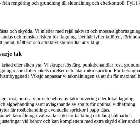
 från rengöring och grundning till slutmålning och efterkontroll. Fyll i
fästa och skydda. Vi inleder med rejäl taktvätt och mossa/algborttagnin
t andas och minskar risken för flagning. Det här lyfter kulören, förhind
jämnt, hållbart och attraktivt slutresultat är viktigt.
varje tak
itad eller sliten yta. Vi skrapar lös färg, punktbehandlar rost, grundm
ggningar som följer takets rörelser och tätar mikrosprickor. För betong
ndustribyggnad i Viksjö anpassar vi takmålningen så att du får maximal hå
tage, rost, porösa ytor och behov av takrenovering eller lokal lagning.
och algbehandling samt avlägsnande av smuts för optimal vidhäftning.
tytor får rostbehandling; eventuella sprickor i papp tätas.
ionell takmålning i väl valda skikt för täckning och lång hållbarhet.
r justeringar vid behov och kan komplettera med extra skydd eller under