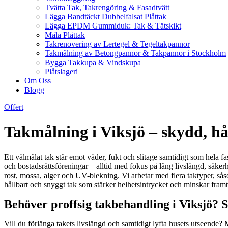
Tvätta Tak, Takrengöring & Fasadtvätt
Lägga Bandtäckt Dubbelfalsat Plåttak
Lägga EPDM Gummiduk: Tak & Tätskikt
Måla Plåttak
Takrenovering av Lertegel & Tegeltakpannor
Takmålning av Betongpannor & Takpannor i Stockholm
Bygga Takkupa & Vindskupa
Plåtslageri
Om Oss
Blogg
Offert
Takmålning i Viksjö – skydd, hål
Ett välmålat tak står emot väder, fukt och slitage samtidigt som hela fa
och bostadsrättsföreningar – alltid med fokus på lång livslängd, säker
rost, mossa, alger och UV-blekning. Vi arbetar med flera taktyper, såso
hållbart och snyggt tak som stärker helhetsintrycket och minskar fram
Behöver proffsig takbehandling i Viksjö? S
Vill du förlänga takets livslängd och samtidigt lyfta husets utseende?