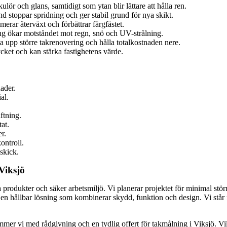
ulör och glans, samtidigt som ytan blir lättare att hålla ren.
 stoppar spridning och ger stabil grund för nya skikt.
erar återväxt och förbättrar färgfästet.
ng ökar motståndet mot regn, snö och UV-strålning.
a upp större takrenovering och hålla totalkostnaden nere.
ycket och kan stärka fastighetens värde.
ader.
al.
ftning.
at.
r.
ontroll.
skick.
 Viksjö
dukter och säker arbetsmiljö. Vi planerar projektet för minimal störnin
n hållbar lösning som kombinerar skydd, funktion och design. Vi står f
mer vi med rådgivning och en tydlig offert för takmålning i Viksjö. Vill