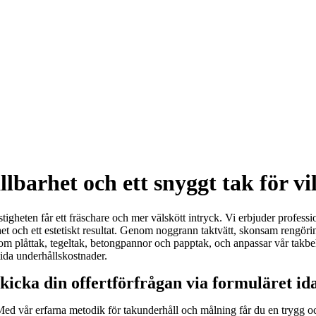
lbarhet och ett snyggt tak för vil
stigheten får ett fräschare och mer välskött intryck. Vi erbjuder professi
het och ett estetiskt resultat. Genom noggrann taktvätt, skonsam rengöri
m plåttak, tegeltak, betongpannor och papptak, och anpassar vår takbehan
tida underhållskostnader.
kicka din offertförfrågan via formuläret id
 Med vår erfarna metodik för takunderhåll och målning får du en trygg o