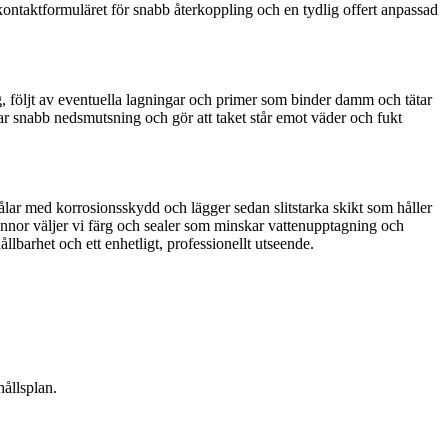
 kontaktformuläret för snabb återkoppling och en tydlig offert anpassad
g, följt av eventuella lagningar och primer som binder damm och tätar
rar snabb nedsmutsning och gör att taket står emot väder och fukt
ålar med korrosionsskydd och lägger sedan slitstarka skikt som håller
pannor väljer vi färg och sealer som minskar vattenupptagning och
llbarhet och ett enhetligt, professionellt utseende.
hållsplan.