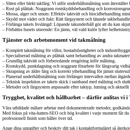
– Sliten eller blekt takfärg: Vi utför underhållsmålning som återställer k
– Rost på plåttak: Noggrann rostskyddsbehandling och korrosionsgrund
– Mossa, alger och smuts: Effektiv taktvätt och biocidbehandling minim
– Skydd mot väder och fukt: Rätt färgsystem och tätande takbehandli
– Förlänga takets livslängd: Löpande takunderhåll gör att du kan skjut
– Förbättra husets utseende: En jämn, väl vald kulör lyfter helhetsintr
Tjänster och arbetsmoment vid takmålning
– Komplett takmålning för villor, bostadsfastigheter och industribyggn
– Specialiserad målning av plåttak samt behandling av andra takmateri
– Grundlig taktvätt och förberedande rengöring inför målning.
– Rostskydd, punktlagning och noggrant förarbete för långvarig vidhä
– Skrapning av äldre färg och korrekt ytbehandling för jämnt slutresult
– Planerad underhållsmålning som förlänger intervallen mellan åtgärde
– Teknisk inspektion av takets skick i samband med målning och slutk
– Metoder och färgsystem anpassade efter taktyp, lutning och aktuellt 
Trygghet, kvalitet och hållbarhet – därför anlitas vi i
Våra utbildade målare arbetar med dokumenterade metoder, godkända pro
Med fokus på vita-hatten-SEO och hög kvalitet i varje moment får du e
professionell finish som håller över tid.
Ange dina uppgifter och beskriv ditt tak i kontaktformuläret så återkom