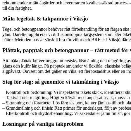
rekommenderar rätt åtgärder och levererar en kvalitetssäkrad process –
till din fastighet.
Måla tegeltak & takpannor i Viksjö
Tegel och betongpannor behöver rätt förbehandling för att färgen ska 
ytan. Därefter applicerar vi diffusionsöppna färgsystem som låter take
bättre. Metoden passar särskilt bra för villor och BRF:er i Viksjö där ett 
Plåttak, papptak och betongpannor – rätt metod för 
Att måla plåttak kräver noggrann rostskyddsmålning och rengöring av kr
glans och kulör länge. På papptak använder vi flexibla, elastiska belä
algpåväxt. Oavsett om det gäller en villa, ett flerbostadshus eller en i
Steg för steg: så genomför vi takmålning i Viksjö
– Kontroll och bedömning: Vi inspekterar takets skick, identifierar sli
– Taktvätt och rengöring: Högtryck/tvätt med anpassat tryck, mossa- 
– Skrapning och förarbete: Lös färg tas bort, kanter jämnas till och plå
– Grundmålning och finish: Rätt primer för underlaget, följt av profess
– Efterkontroll och skyddsbehandling: Vi säkerställer jämn finish, gö
Lösningar på vanliga takproblem