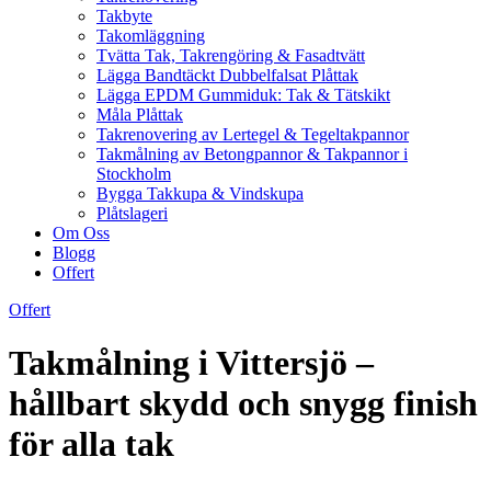
Takbyte
Takomläggning
Tvätta Tak, Takrengöring & Fasadtvätt
Lägga Bandtäckt Dubbelfalsat Plåttak
Lägga EPDM Gummiduk: Tak & Tätskikt
Måla Plåttak
Takrenovering av Lertegel & Tegeltakpannor
Takmålning av Betongpannor & Takpannor i
Stockholm
Bygga Takkupa & Vindskupa
Plåtslageri
Om Oss
Blogg
Offert
Offert
Takmålning i Vittersjö –
hållbart skydd och snygg finish
för alla tak