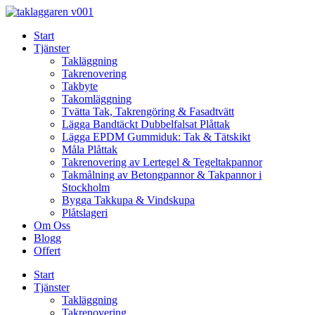
Skip
to
Start
content
Tjänster
Takläggning
Takrenovering
Takbyte
Takomläggning
Tvätta Tak, Takrengöring & Fasadtvätt
Lägga Bandtäckt Dubbelfalsat Plåttak
Lägga EPDM Gummiduk: Tak & Tätskikt
Måla Plåttak
Takrenovering av Lertegel & Tegeltakpannor
Takmålning av Betongpannor & Takpannor i
Stockholm
Bygga Takkupa & Vindskupa
Plåtslageri
Om Oss
Blogg
Offert
Start
Tjänster
Takläggning
Takrenovering