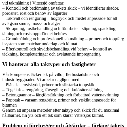
vid takmålning i Vittersjö omfattar:
– Kontroll och bedömning av takets skick – vi identifierar skador,
porositet, rost och behov av åtgärder
– Taktvätt och rengöring – högtryck och medel anpassade för att
avlägsna smuts, mossa och alger
– Skrapning, rostbehandling och förarbete – slipning, spackling,
tätning och roststopp där det behövs
– Grundmålning och professionell takmålning – primer och toppfärg
i system som matchar underlag och klimat
– Efterkontroll och skyddsbehandling vid behov – kontroll av
täckning, kompletteringar och avslutande impregnering
Vi hanterar alla taktyper och fastigheter
Vår kompetens täcker tak på villor, flerbostadshus och
industribyggnader. Vi arbetar dagligen med:
– Plåttak – rostskydd, primer och slitstarka toppskikt
– Tegeltak – rengöring, försegling och kulöråterställning
– Betongpannor – färgförstärkning och förbättrad vattenavrinning
– Papptak – varsam rengöring, primer och ytskikt anpassade för
bitumen
Genom att anpassa metoder efter taktyp och skick får du maximal
hållbarhet, fin yta och ett tak som klarar Vittersjös klimat.
Problem vi förebygger och åtgärdar – förläng takets