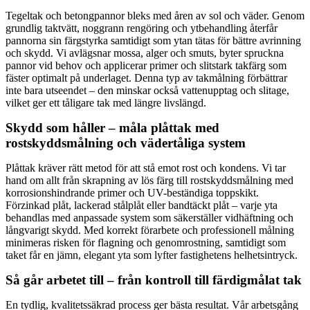
Tegeltak och betongpannor bleks med åren av sol och väder. Genom
grundlig taktvätt, noggrann rengöring och ytbehandling återfår
pannorna sin färgstyrka samtidigt som ytan tätas för bättre avrinning
och skydd. Vi avlägsnar mossa, alger och smuts, byter spruckna
pannor vid behov och applicerar primer och slitstark takfärg som
fäster optimalt på underlaget. Denna typ av takmålning förbättrar
inte bara utseendet – den minskar också vattenupptag och slitage,
vilket ger ett tåligare tak med längre livslängd.
Skydd som håller – måla plåttak med
rostskyddsmålning och vädertåliga system
Plåttak kräver rätt metod för att stå emot rost och kondens. Vi tar
hand om allt från skrapning av lös färg till rostskyddsmålning med
korrosionshindrande primer och UV-beständiga toppskikt.
Förzinkad plåt, lackerad stålplåt eller bandtäckt plåt – varje yta
behandlas med anpassade system som säkerställer vidhäftning och
långvarigt skydd. Med korrekt förarbete och professionell målning
minimeras risken för flagning och genomrostning, samtidigt som
taket får en jämn, elegant yta som lyfter fastighetens helhetsintryck.
Så går arbetet till – från kontroll till färdigmålat tak
En tydlig, kvalitetssäkrad process ger bästa resultat. Vår arbetsgång