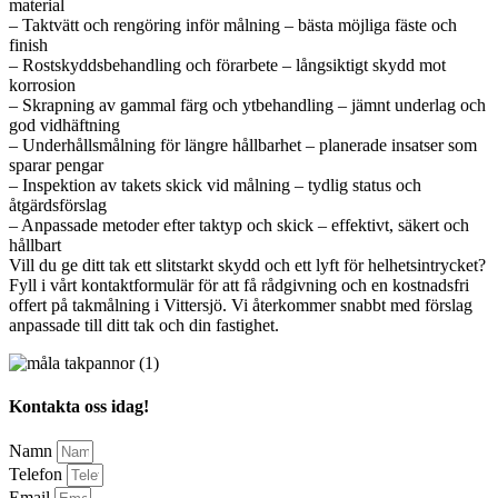
material
– Taktvätt och rengöring inför målning – bästa möjliga fäste och
finish
– Rostskyddsbehandling och förarbete – långsiktigt skydd mot
korrosion
– Skrapning av gammal färg och ytbehandling – jämnt underlag och
god vidhäftning
– Underhållsmålning för längre hållbarhet – planerade insatser som
sparar pengar
– Inspektion av takets skick vid målning – tydlig status och
åtgärdsförslag
– Anpassade metoder efter taktyp och skick – effektivt, säkert och
hållbart
Vill du ge ditt tak ett slitstarkt skydd och ett lyft för helhetsintrycket?
Fyll i vårt kontaktformulär för att få rådgivning och en kostnadsfri
offert på takmålning i Vittersjö. Vi återkommer snabbt med förslag
anpassade till ditt tak och din fastighet.
Kontakta oss idag!
Namn
Telefon
Email