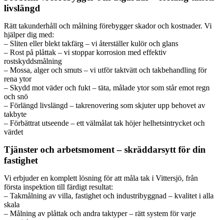
livslängd
Rätt takunderhåll och målning förebygger skador och kostnader. Vi
hjälper dig med:
– Sliten eller blekt takfärg – vi återställer kulör och glans
– Rost på plåttak – vi stoppar korrosion med effektiv
rostskyddsmålning
– Mossa, alger och smuts – vi utför taktvätt och takbehandling för
rena ytor
– Skydd mot väder och fukt – täta, målade ytor som står emot regn
och snö
– Förlängd livslängd – takrenovering som skjuter upp behovet av
takbyte
– Förbättrat utseende – ett välmålat tak höjer helhetsintrycket och
värdet
Tjänster och arbetsmoment – skräddarsytt för din
fastighet
Vi erbjuder en komplett lösning för att måla tak i Vittersjö, från
första inspektion till färdigt resultat:
– Takmålning av villa, fastighet och industribyggnad – kvalitet i alla
skala
– Målning av plåttak och andra taktyper – rätt system för varje