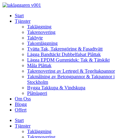
Skip
to
Start
content
Tjänster
Takläggning
Takrenovering
Takbyte
Takomläggning
Tvätta Tak, Takrengöring & Fasadtvätt
Lägga Bandtäckt Dubbelfalsat Plåttak
Lägga EPDM Gummiduk: Tak & Tätskikt
Måla Plåttak
Takrenovering av Lertegel & Tegeltakpannor
Takmålning av Betongpannor & Takpannor i
Stockholm
Bygga Takkupa & Vindskupa
Plåtslageri
Om Oss
Blogg
Offert
Start
Tjänster
Takläggning
Takrenovering