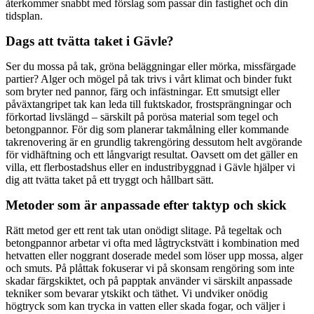
återkommer snabbt med förslag som passar din fastighet och din
tidsplan.
Dags att tvätta taket i Gävle?
Ser du mossa på tak, gröna beläggningar eller mörka, missfärgade
partier? Alger och mögel på tak trivs i vårt klimat och binder fukt
som bryter ned pannor, färg och infästningar. Ett smutsigt eller
påväxtangripet tak kan leda till fuktskador, frostsprängningar och
förkortad livslängd – särskilt på porösa material som tegel och
betongpannor. För dig som planerar takmålning eller kommande
takrenovering är en grundlig takrengöring dessutom helt avgörande
för vidhäftning och ett långvarigt resultat. Oavsett om det gäller en
villa, ett flerbostadshus eller en industribyggnad i Gävle hjälper vi
dig att tvätta taket på ett tryggt och hållbart sätt.
Metoder som är anpassade efter taktyp och skick
Rätt metod ger ett rent tak utan onödigt slitage. På tegeltak och
betongpannor arbetar vi ofta med lågtryckstvätt i kombination med
hetvatten eller noggrant doserade medel som löser upp mossa, alger
och smuts. På plåttak fokuserar vi på skonsam rengöring som inte
skadar färgskiktet, och på papptak använder vi särskilt anpassade
tekniker som bevarar ytskikt och täthet. Vi undviker onödig
högtryck som kan trycka in vatten eller skada fogar, och väljer i