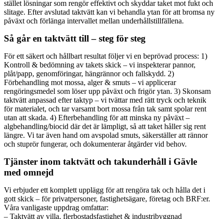
stället lösningar som rengör effektivt och skyddar taket mot fukt och
slitage. Efter avslutad taktvätt kan vi behandla ytan för att bromsa ny
påväxt och förlänga intervallet mellan underhållstillfällena.
Så går en taktvätt till – steg för steg
För ett säkert och hållbart resultat följer vi en beprövad process: 1)
Kontroll & bedömning av takets skick – vi inspekterar pannor,
plåt/papp, genomföringar, hängrännor och fallskydd. 2)
Förbehandling mot mossa, alger & smuts – vi applicerar
rengöringsmedel som löser upp påväxt och frigör ytan. 3) Skonsam
taktvätt anpassad efter taktyp – vi tvättar med rätt tryck och teknik
för materialet, och tar varsamt bort mossa från tak samt spolar rent
utan att skada. 4) Efterbehandling för att minska ny påväxt –
algbehandling/biocid där det är lämpligt, så att taket håller sig rent
längre. Vi tar även hand om avspolad smuts, säkerställer att rännor
och stuprör fungerar, och dokumenterar åtgärder vid behov.
Tjänster inom taktvätt och takunderhåll i Gävle
med omnejd
Vi erbjuder ett komplett upplägg för att rengöra tak och hålla det i
gott skick – för privatpersoner, fastighetsägare, företag och BRF:er.
Våra vanligaste uppdrag omfattar:
– Taktvätt av villa, flerbostadsfastighet & industribyggnad