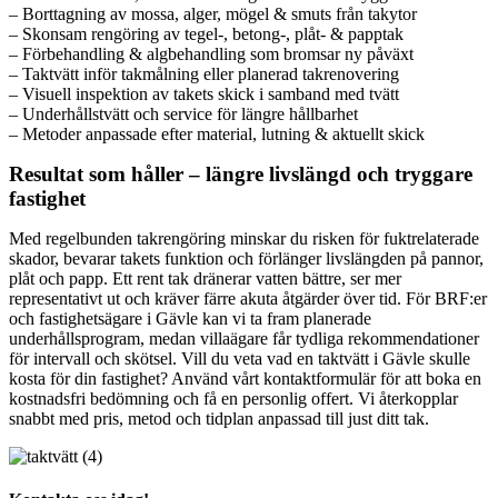
– Borttagning av mossa, alger, mögel & smuts från takytor
– Skonsam rengöring av tegel-, betong-, plåt- & papptak
– Förbehandling & algbehandling som bromsar ny påväxt
– Taktvätt inför takmålning eller planerad takrenovering
– Visuell inspektion av takets skick i samband med tvätt
– Underhållstvätt och service för längre hållbarhet
– Metoder anpassade efter material, lutning & aktuellt skick
Resultat som håller – längre livslängd och tryggare
fastighet
Med regelbunden takrengöring minskar du risken för fuktrelaterade
skador, bevarar takets funktion och förlänger livslängden på pannor,
plåt och papp. Ett rent tak dränerar vatten bättre, ser mer
representativt ut och kräver färre akuta åtgärder över tid. För BRF:er
och fastighetsägare i Gävle kan vi ta fram planerade
underhållsprogram, medan villaägare får tydliga rekommendationer
för intervall och skötsel. Vill du veta vad en taktvätt i Gävle skulle
kosta för din fastighet? Använd vårt kontaktformulär för att boka en
kostnadsfri bedömning och få en personlig offert. Vi återkopplar
snabbt med pris, metod och tidplan anpassad till just ditt tak.