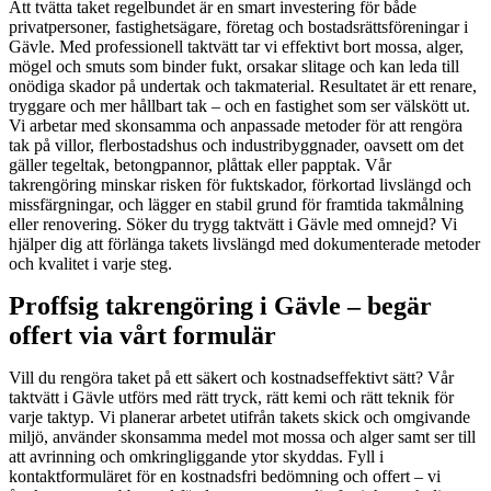
Att tvätta taket regelbundet är en smart investering för både
privatpersoner, fastighetsägare, företag och bostadsrättsföreningar i
Gävle. Med professionell taktvätt tar vi effektivt bort mossa, alger,
mögel och smuts som binder fukt, orsakar slitage och kan leda till
onödiga skador på undertak och takmaterial. Resultatet är ett renare,
tryggare och mer hållbart tak – och en fastighet som ser välskött ut.
Vi arbetar med skonsamma och anpassade metoder för att rengöra
tak på villor, flerbostadshus och industribyggnader, oavsett om det
gäller tegeltak, betongpannor, plåttak eller papptak. Vår
takrengöring minskar risken för fuktskador, förkortad livslängd och
missfärgningar, och lägger en stabil grund för framtida takmålning
eller renovering. Söker du trygg taktvätt i Gävle med omnejd? Vi
hjälper dig att förlänga takets livslängd med dokumenterade metoder
och kvalitet i varje steg.
Proffsig takrengöring i Gävle – begär
offert via vårt formulär
Vill du rengöra taket på ett säkert och kostnadseffektivt sätt? Vår
taktvätt i Gävle utförs med rätt tryck, rätt kemi och rätt teknik för
varje taktyp. Vi planerar arbetet utifrån takets skick och omgivande
miljö, använder skonsamma medel mot mossa och alger samt ser till
att avrinning och omkringliggande ytor skyddas. Fyll i
kontaktformuläret för en kostnadsfri bedömning och offert – vi