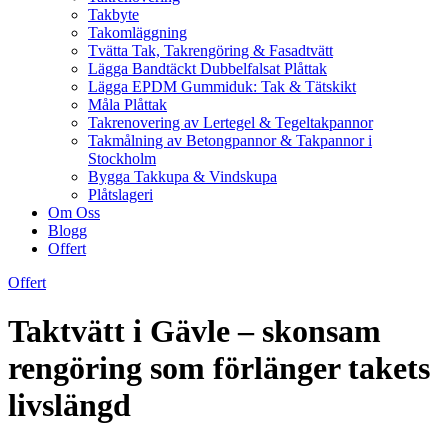
Takbyte
Takomläggning
Tvätta Tak, Takrengöring & Fasadtvätt
Lägga Bandtäckt Dubbelfalsat Plåttak
Lägga EPDM Gummiduk: Tak & Tätskikt
Måla Plåttak
Takrenovering av Lertegel & Tegeltakpannor
Takmålning av Betongpannor & Takpannor i
Stockholm
Bygga Takkupa & Vindskupa
Plåtslageri
Om Oss
Blogg
Offert
Offert
Taktvätt i Gävle – skonsam
rengöring som förlänger takets
livslängd