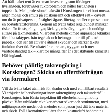
Att hålla taket rent är en smart investering som förlänger
livslängden, förebygger fuktproblem och håller fastigheten i
toppskick. Med professionell taktvätt i Korskrogen tar vi bort mossa,
alger, mögel och smuts på ett skonsamt och effektivt sätt – oavsett
om du är privatperson, fastighetsägare, företagare eller representerar
en bostadsrättsförening. Genom att tvätta taket regelbundet minskar
risken för frostsprängningar, läckage, missfärgningar och onödigt
slitage på takmaterialet. Vi arbetar metodiskt med anpassade tekniker
för olika taktyper, från tegeltak och betongpannor till plåt- och
papptak, och ser till att varje åtgärd skyddar och stärker takets
funktion över tid. Resultatet är ett renare, tryggare och mer
värdebeständigt tak – klart för många fler år i det skiftande klimatet i
Hälsingland.
Behöver pålitlig takrengöring i
Korskrogen? Skicka en offertförfrågan
via formuläret
Vill du tvätta taket utan risk för skador och med ett hållbart resultat?
Vi erbjuder helhetslösningar inom takrengöring och takunderhåll i
Korskrogen, från första inspektion till efterbehandling mot ny
påväxt. Våra utbildade tekniker arbetar säkert och strukturerat, med
miljöanpassade medel och metoder som passar just ditt taks material
och skick. Fyll i kontaktformuläret för en kostnadsfri bedömning