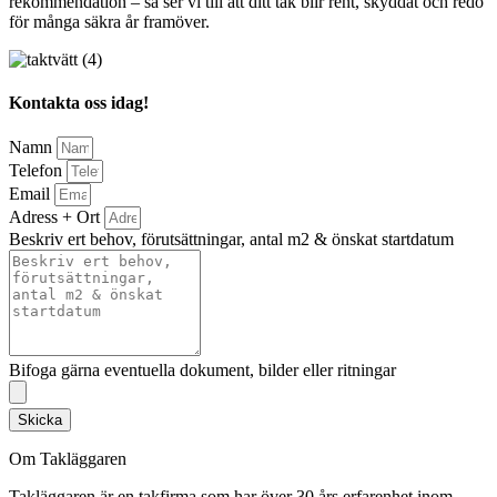
rekommendation – så ser vi till att ditt tak blir rent, skyddat och redo
för många säkra år framöver.
Kontakta oss idag!
Namn
Telefon
Email
Adress + Ort
Beskriv ert behov, förutsättningar, antal m2 & önskat startdatum
Bifoga gärna eventuella dokument, bilder eller ritningar
Skicka
Om Takläggaren
Takläggaren är en takfirma som har över 30 års erfarenhet inom