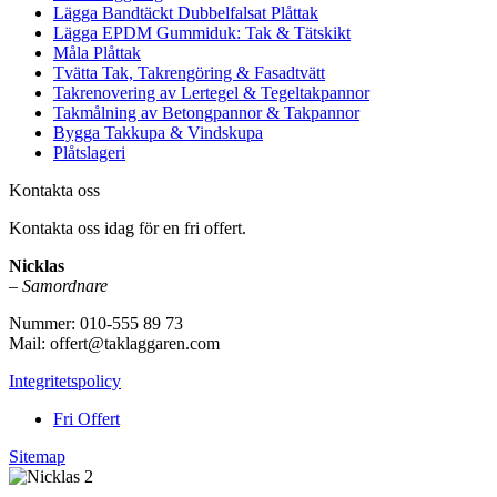
Lägga Bandtäckt Dubbelfalsat Plåttak
Lägga EPDM Gummiduk: Tak & Tätskikt
Måla Plåttak
Tvätta Tak, Takrengöring & Fasadtvätt
Takrenovering av Lertegel & Tegeltakpannor
Takmålning av Betongpannor & Takpannor
Bygga Takkupa & Vindskupa
Plåtslageri
Kontakta oss
Kontakta oss idag för en fri offert.
Nicklas
–
Samordnare
Nummer: 010-555 89 73
Mail: offert@taklaggaren.com
Integritetspolicy
Fri Offert
Sitemap