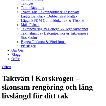
Takbyte
Takomläggning
Tvätta Tak, Takrengöring & Fasadtvätt
Lägga Bandtäckt Dubbelfalsat Plåttak
Lägga EPDM Gummiduk: Tak & Tätskikt
Måla Plåttak
Takrenovering av Lertegel & Tegeltakpannor
Takmålning av Betongpannor & Takpannor i
Stockholm
Bygga Takkupa & Vindskupa
Plåtslageri
Om Oss
Blogg
Offert
Offert
Taktvätt i Korskrogen –
skonsam rengöring och lång
livslängd för ditt tak