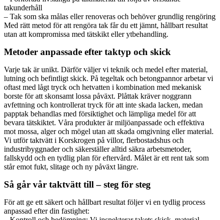
takunderhåll
– Tak som ska målas eller renoveras och behöver grundlig rengöring
Med rätt metod för att rengöra tak får du ett jämnt, hållbart resultat
utan att kompromissa med tätskikt eller ytbehandling.
Metoder anpassade efter taktyp och skick
Varje tak är unikt. Därför väljer vi teknik och medel efter material,
lutning och befintligt skick. På tegeltak och betongpannor arbetar vi
oftast med lågt tryck och hetvatten i kombination med mekanisk
borste för att skonsamt lossa påväxt. Plåttak kräver noggrann
avfettning och kontrollerat tryck för att inte skada lacken, medan
papptak behandlas med försiktighet och lämpliga medel för att
bevara tätskiktet. Våra produkter är miljöanpassade och effektiva
mot mossa, alger och mögel utan att skada omgivning eller material.
Vi utför taktvätt i Korskrogen på villor, flerbostadshus och
industribyggnader och säkerställer alltid säkra arbetsmetoder,
fallskydd och en tydlig plan för eftervård. Målet är ett rent tak som
står emot fukt, slitage och ny påväxt längre.
Så går vår taktvätt till – steg för steg
För att ge ett säkert och hållbart resultat följer vi en tydlig process
anpassad efter din fastighet:
– Kontroll och bedömning: Vi inspekterar takets skick, material,