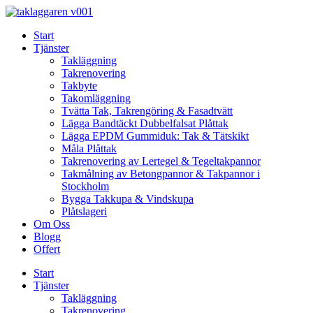
Skip
to
Start
content
Tjänster
Takläggning
Takrenovering
Takbyte
Takomläggning
Tvätta Tak, Takrengöring & Fasadtvätt
Lägga Bandtäckt Dubbelfalsat Plåttak
Lägga EPDM Gummiduk: Tak & Tätskikt
Måla Plåttak
Takrenovering av Lertegel & Tegeltakpannor
Takmålning av Betongpannor & Takpannor i
Stockholm
Bygga Takkupa & Vindskupa
Plåtslageri
Om Oss
Blogg
Offert
Start
Tjänster
Takläggning
Takrenovering