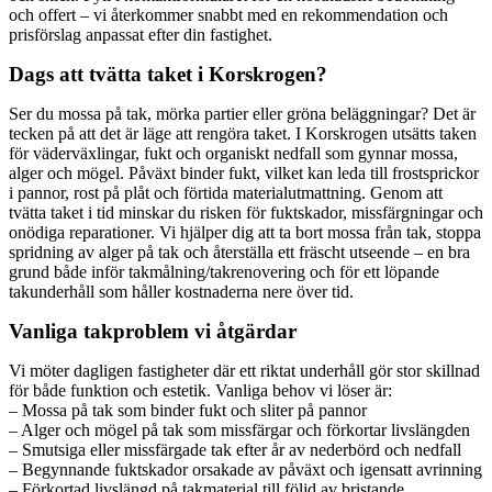
och offert – vi återkommer snabbt med en rekommendation och
prisförslag anpassat efter din fastighet.
Dags att tvätta taket i Korskrogen?
Ser du mossa på tak, mörka partier eller gröna beläggningar? Det är
tecken på att det är läge att rengöra taket. I Korskrogen utsätts taken
för väderväxlingar, fukt och organiskt nedfall som gynnar mossa,
alger och mögel. Påväxt binder fukt, vilket kan leda till frostsprickor
i pannor, rost på plåt och förtida materialutmattning. Genom att
tvätta taket i tid minskar du risken för fuktskador, missfärgningar och
onödiga reparationer. Vi hjälper dig att ta bort mossa från tak, stoppa
spridning av alger på tak och återställa ett fräscht utseende – en bra
grund både inför takmålning/takrenovering och för ett löpande
takunderhåll som håller kostnaderna nere över tid.
Vanliga takproblem vi åtgärdar
Vi möter dagligen fastigheter där ett riktat underhåll gör stor skillnad
för både funktion och estetik. Vanliga behov vi löser är:
– Mossa på tak som binder fukt och sliter på pannor
– Alger och mögel på tak som missfärgar och förkortar livslängden
– Smutsiga eller missfärgade tak efter år av nederbörd och nedfall
– Begynnande fuktskador orsakade av påväxt och igensatt avrinning
– Förkortad livslängd på takmaterial till följd av bristande