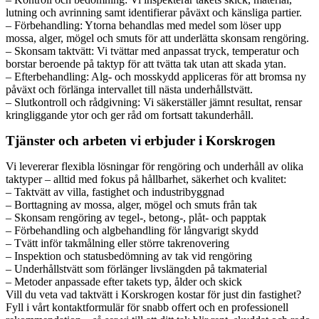
lutning och avrinning samt identifierar påväxt och känsliga partier.
– Förbehandling: Ytorna behandlas med medel som löser upp
mossa, alger, mögel och smuts för att underlätta skonsam rengöring.
– Skonsam taktvätt: Vi tvättar med anpassat tryck, temperatur och
borstar beroende på taktyp för att tvätta tak utan att skada ytan.
– Efterbehandling: Alg- och mosskydd appliceras för att bromsa ny
påväxt och förlänga intervallet till nästa underhållstvätt.
– Slutkontroll och rådgivning: Vi säkerställer jämnt resultat, rensar
kringliggande ytor och ger råd om fortsatt takunderhåll.
Tjänster och arbeten vi erbjuder i Korskrogen
Vi levererar flexibla lösningar för rengöring och underhåll av olika
taktyper – alltid med fokus på hållbarhet, säkerhet och kvalitet:
– Taktvätt av villa, fastighet och industribyggnad
– Borttagning av mossa, alger, mögel och smuts från tak
– Skonsam rengöring av tegel-, betong-, plåt- och papptak
– Förbehandling och algbehandling för långvarigt skydd
– Tvätt inför takmålning eller större takrenovering
– Inspektion och statusbedömning av tak vid rengöring
– Underhållstvätt som förlänger livslängden på takmaterial
– Metoder anpassade efter takets typ, ålder och skick
Vill du veta vad taktvätt i Korskrogen kostar för just din fastighet?
Fyll i vårt kontaktformulär för snabb offert och en professionell