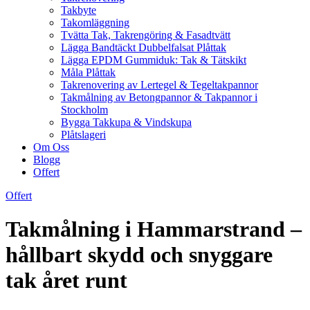
Takbyte
Takomläggning
Tvätta Tak, Takrengöring & Fasadtvätt
Lägga Bandtäckt Dubbelfalsat Plåttak
Lägga EPDM Gummiduk: Tak & Tätskikt
Måla Plåttak
Takrenovering av Lertegel & Tegeltakpannor
Takmålning av Betongpannor & Takpannor i
Stockholm
Bygga Takkupa & Vindskupa
Plåtslageri
Om Oss
Blogg
Offert
Offert
Takmålning i Hammarstrand –
hållbart skydd och snyggare
tak året runt