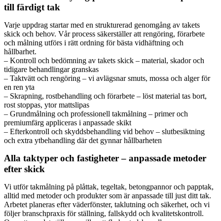
till färdigt tak
Varje uppdrag startar med en strukturerad genomgång av takets
skick och behov. Vår process säkerställer att rengöring, förarbete
och målning utförs i rätt ordning för bästa vidhäftning och
hållbarhet.
– Kontroll och bedömning av takets skick – material, skador och
tidigare behandlingar granskas
– Taktvätt och rengöring – vi avlägsnar smuts, mossa och alger för
en ren yta
– Skrapning, rostbehandling och förarbete – löst material tas bort,
rost stoppas, ytor mattslipas
– Grundmålning och professionell takmålning – primer och
premiumfärg appliceras i anpassade skikt
– Efterkontroll och skyddsbehandling vid behov – slutbesiktning
och extra ytbehandling där det gynnar hållbarheten
Alla taktyper och fastigheter – anpassade metoder
efter skick
Vi utför takmålning på plåttak, tegeltak, betongpannor och papptak,
alltid med metoder och produkter som är anpassade till just ditt tak.
Arbetet planeras efter väderfönster, taklutning och säkerhet, och vi
följer branschpraxis för ställning, fallskydd och kvalitetskontroll.