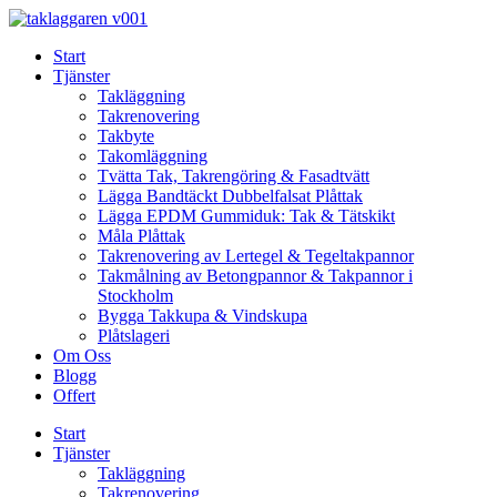
Skip
to
Start
content
Tjänster
Takläggning
Takrenovering
Takbyte
Takomläggning
Tvätta Tak, Takrengöring & Fasadtvätt
Lägga Bandtäckt Dubbelfalsat Plåttak
Lägga EPDM Gummiduk: Tak & Tätskikt
Måla Plåttak
Takrenovering av Lertegel & Tegeltakpannor
Takmålning av Betongpannor & Takpannor i
Stockholm
Bygga Takkupa & Vindskupa
Plåtslageri
Om Oss
Blogg
Offert
Start
Tjänster
Takläggning
Takrenovering