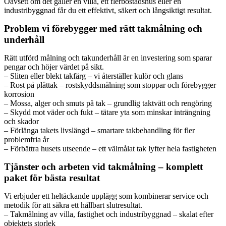
Oavsett om det gäller en villa, ett flerbostadshus eller en
industribyggnad får du ett effektivt, säkert och långsiktigt resultat.
Problem vi förebygger med rätt takmålning och
underhåll
Rätt utförd målning och takunderhåll är en investering som sparar
pengar och höjer värdet på sikt.
– Sliten eller blekt takfärg – vi återställer kulör och glans
– Rost på plåttak – rostskyddsmålning som stoppar och förebygger
korrosion
– Mossa, alger och smuts på tak – grundlig taktvätt och rengöring
– Skydd mot väder och fukt – tätare yta som minskar inträngning
och skador
– Förlänga takets livslängd – smartare takbehandling för fler
problemfria år
– Förbättra husets utseende – ett välmålat tak lyfter hela fastigheten
Tjänster och arbeten vid takmålning – komplett
paket för bästa resultat
Vi erbjuder ett heltäckande upplägg som kombinerar service och
metodik för att säkra ett hållbart slutresultat.
– Takmålning av villa, fastighet och industribyggnad – skalat efter
objektets storlek