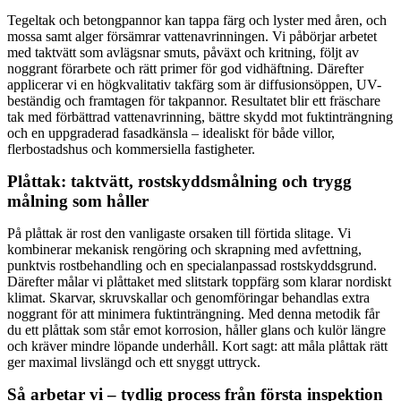
Tegeltak och betongpannor kan tappa färg och lyster med åren, och
mossa samt alger försämrar vattenavrinningen. Vi påbörjar arbetet
med taktvätt som avlägsnar smuts, påväxt och kritning, följt av
noggrant förarbete och rätt primer för god vidhäftning. Därefter
applicerar vi en högkvalitativ takfärg som är diffusionsöppen, UV-
beständig och framtagen för takpannor. Resultatet blir ett fräschare
tak med förbättrad vattenavrinning, bättre skydd mot fuktinträngning
och en uppgraderad fasadkänsla – idealiskt för både villor,
flerbostadshus och kommersiella fastigheter.
Plåttak: taktvätt, rostskyddsmålning och trygg
målning som håller
På plåttak är rost den vanligaste orsaken till förtida slitage. Vi
kombinerar mekanisk rengöring och skrapning med avfettning,
punktvis rostbehandling och en specialanpassad rostskyddsgrund.
Därefter målar vi plåttaket med slitstark toppfärg som klarar nordiskt
klimat. Skarvar, skruvskallar och genomföringar behandlas extra
noggrant för att minimera fuktinträngning. Med denna metodik får
du ett plåttak som står emot korrosion, håller glans och kulör längre
och kräver mindre löpande underhåll. Kort sagt: att måla plåttak rätt
ger maximal livslängd och ett snyggt uttryck.
Så arbetar vi – tydlig process från första inspektion