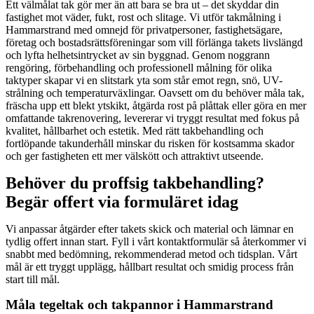
Ett välmålat tak gör mer än att bara se bra ut – det skyddar din
fastighet mot väder, fukt, rost och slitage. Vi utför takmålning i
Hammarstrand med omnejd för privatpersoner, fastighetsägare,
företag och bostadsrättsföreningar som vill förlänga takets livslängd
och lyfta helhetsintrycket av sin byggnad. Genom noggrann
rengöring, förbehandling och professionell målning för olika
taktyper skapar vi en slitstark yta som står emot regn, snö, UV-
strålning och temperaturväxlingar. Oavsett om du behöver måla tak,
fräscha upp ett blekt ytskikt, åtgärda rost på plåttak eller göra en mer
omfattande takrenovering, levererar vi tryggt resultat med fokus på
kvalitet, hållbarhet och estetik. Med rätt takbehandling och
fortlöpande takunderhåll minskar du risken för kostsamma skador
och ger fastigheten ett mer välskött och attraktivt utseende.
Behöver du proffsig takbehandling?
Begär offert via formuläret idag
Vi anpassar åtgärder efter takets skick och material och lämnar en
tydlig offert innan start. Fyll i vårt kontaktformulär så återkommer vi
snabbt med bedömning, rekommenderad metod och tidsplan. Vårt
mål är ett tryggt upplägg, hållbart resultat och smidig process från
start till mål.
Måla tegeltak och takpannor i Hammarstrand