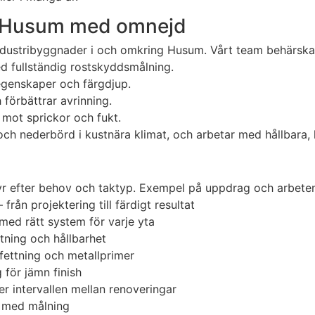
r i Husum med omnejd
 industribyggnader i och omkring Husum. Vårt team behärska
med fullständig rostskyddsmålning.
genskaper och färgdjup.
förbättrar avrinning.
 mot sprickor och fukt.
 och nederbörd i kustnära klimat, och arbetar med hållbara
syr efter behov och taktyp. Exempel på uppdrag och arbete
rån projektering till färdigt resultat
med rätt system för varje yta
tning och hållbarhet
fettning och metallprimer
 för jämn finish
r intervallen mellan renoveringar
d med målning