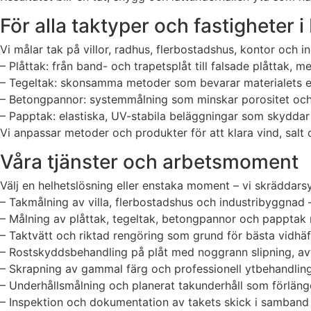
För alla taktyper och fastighete
Vi målar tak på villor, radhus, flerbostadshus, kontor och
– Plåttak: från band- och trapetsplåt till falsade plåttak, 
– Tegeltak: skonsamma metoder som bevarar materialets e
– Betongpannor: systemmålning som minskar porositet och 
– Papptak: elastiska, UV-stabila beläggningar som skyddar
Vi anpassar metoder och produkter för att klara vind, salt
Våra tjänster och arbetsmoment
Välj en helhetslösning eller enstaka moment – vi skräddar
– Takmålning av villa, flerbostadshus och industribyggnad – f
– Målning av plåttak, tegeltak, betongpannor och papptak 
– Taktvätt och riktad rengöring som grund för bästa vidhäf
– Rostskyddsbehandling på plåt med noggrann slipning, av
– Skrapning av gammal färg och professionell ytbehandling
– Underhållsmålning och planerat takunderhåll som förlänge
– Inspektion och dokumentation av takets skick i samban