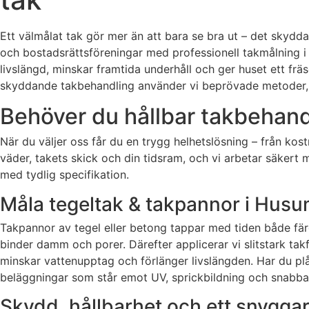
Ett välmålat tak gör mer än att bara se bra ut – det skyddar
och bostadsrättsföreningar med professionell takmålning i
livslängd, minskar framtida underhåll och ger huset ett frä
skyddande takbehandling använder vi beprövade metoder, hö
Behöver du hållbar takbehand
När du väljer oss får du en trygg helhetslösning – från kos
väder, takets skick och din tidsram, och vi arbetar säkert
med tydlig specifikation.
Måla tegeltak & takpannor i Hus
Takpannor av tegel eller betong tappar med tiden både fä
binder damm och porer. Därefter applicerar vi slitstark t
minskar vattenupptag och förlänger livslängden. Har du plå
beläggningar som står emot UV, sprickbildning och snabba
Skydd, hållbarhet och ett snyggar