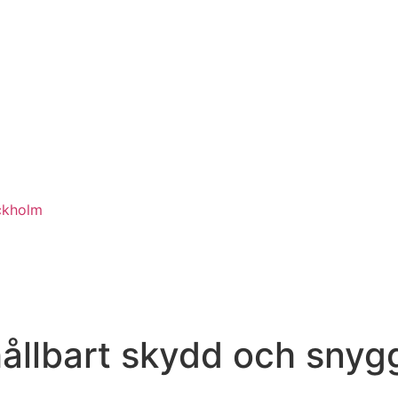
ckholm
llbart skydd och snygg f