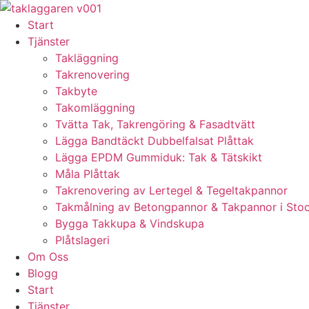
Skip
to
Start
content
Tjänster
Takläggning
Takrenovering
Takbyte
Takomläggning
Tvätta Tak, Takrengöring & Fasadtvätt
Lägga Bandtäckt Dubbelfalsat Plåttak
Lägga EPDM Gummiduk: Tak & Tätskikt
Måla Plåttak
Takrenovering av Lertegel & Tegeltakpannor
Takmålning av Betongpannor & Takpannor i Sto
Bygga Takkupa & Vindskupa
Plåtslageri
Om Oss
Blogg
Start
Tjänster