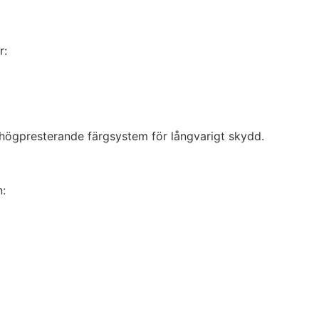
r:
, högpresterande färgsystem för långvarigt skydd.
n: