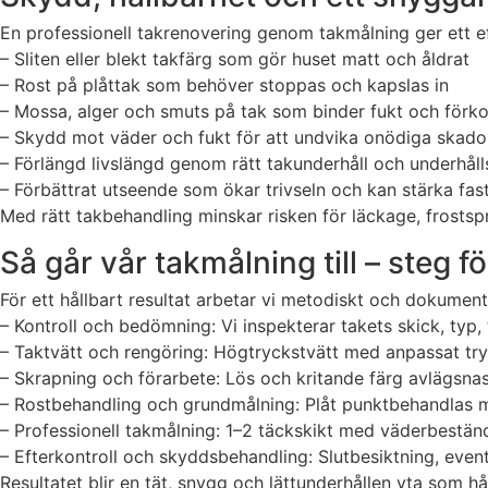
En professionell takrenovering genom takmålning ger ett eff
– Sliten eller blekt takfärg som gör huset matt och åldrat
– Rost på plåttak som behöver stoppas och kapslas in
– Mossa, alger och smuts på tak som binder fukt och förkor
– Skydd mot väder och fukt för att undvika onödiga skado
– Förlängd livslängd genom rätt takunderhåll och underhål
– Förbättrat utseende som ökar trivseln och kan stärka fas
Med rätt takbehandling minskar risken för läckage, frostspr
Så går vår takmålning till – steg f
För ett hållbart resultat arbetar vi metodiskt och dokumen
– Kontroll och bedömning: Vi inspekterar takets skick, typ
– Taktvätt och rengöring: Högtryckstvätt med anpassat try
– Skrapning och förarbete: Lös och kritande färg avlägsnas.
– Rostbehandling och grundmålning: Plåt punktbehandlas m
– Professionell takmålning: 1–2 täckskikt med väderbeständ
– Efterkontroll och skyddsbehandling: Slutbesiktning, eve
Resultatet blir en tät, snygg och lättunderhållen yta som hå