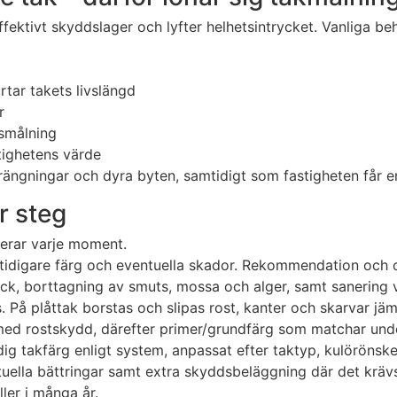
ektivt skyddslager och lyfter helhetsintrycket. Vanliga beh
tar takets livslängd
r
lsmålning
tighetens värde
ängningar och dyra byten, samtidigt som fastigheten får en 
ör steg
terar varje moment.
, tidigare färg och eventuella skador. Rekommendation och o
ck, borttagning av smuts, mossa och alger, samt sanering v
 På plåttak borstas och slipas rost, kanter och skarvar jämn
ed rostskydd, därefter primer/grundfärg som matchar under
ig takfärg enligt system, anpassat efter taktyp, kulörönsk
ntuella bättringar samt extra skyddsbeläggning där det krä
ller i många år.