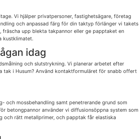
tage. Vi hjälper privatpersoner, fastighetsägare, företag
ling och anpassad färg för din taktyp förlänger vi takets
ak, fräscha upp blekta takpannor eller ge papptaket en
 kustklimatet.
rågan idag
dsmålning och slutstrykning. Vi planerar arbetet efter
åla tak i Husum? Använd kontaktformuläret för snabb offert
 alg- och mossbehandling samt penetrerande grund som
. För betongpannor använder vi diffusionsöppna system som
 och rätt metallprimer, och papptak får elastiska
g