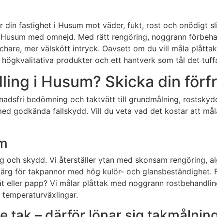
 din fastighet i Husum mot väder, fukt, rost och onödigt sli
 Husum med omnejd. Med rätt rengöring, noggrann förbehand
schare, mer välskött intryck. Oavsett om du vill måla plått
gkvalitativa produkter och ett hantverk som tål det tuffa
ling i Husum? Skicka din förf
tnadsfri bedömning och taktvätt till grundmålning, rostskyd
 med godkända fallskydd. Vill du veta vad det kostar att m
um
rg och skydd. Vi återställer ytan med skonsam rengöring,
akfärg för takpannor med hög kulör- och glansbeständighet
t eller papp? Vi målar plåttak med noggrann rostbehandling
 temperaturväxlingar.
e tak – därför lönar sig takmålnin