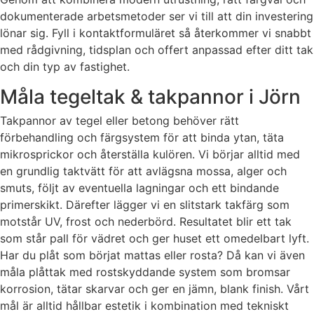
dokumenterade arbetsmetoder ser vi till att din investering
lönar sig. Fyll i kontaktformuläret så återkommer vi snabbt
med rådgivning, tidsplan och offert anpassad efter ditt tak
och din typ av fastighet.
Måla tegeltak & takpannor i Jörn
Takpannor av tegel eller betong behöver rätt
förbehandling och färgsystem för att binda ytan, täta
mikrosprickor och återställa kulören. Vi börjar alltid med
en grundlig taktvätt för att avlägsna mossa, alger och
smuts, följt av eventuella lagningar och ett bindande
primerskikt. Därefter lägger vi en slitstark takfärg som
motstår UV, frost och nederbörd. Resultatet blir ett tak
som står pall för vädret och ger huset ett omedelbart lyft.
Har du plåt som börjat mattas eller rosta? Då kan vi även
måla plåttak med rostskyddande system som bromsar
korrosion, tätar skarvar och ger en jämn, blank finish. Vårt
mål är alltid hållbar estetik i kombination med tekniskt