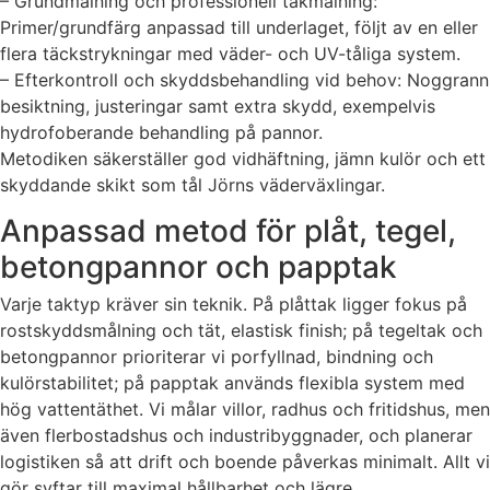
– Grundmålning och professionell takmålning:
Primer/grundfärg anpassad till underlaget, följt av en eller
flera täckstrykningar med väder- och UV-tåliga system.
– Efterkontroll och skyddsbehandling vid behov: Noggrann
besiktning, justeringar samt extra skydd, exempelvis
hydrofoberande behandling på pannor.
Metodiken säkerställer god vidhäftning, jämn kulör och ett
skyddande skikt som tål Jörns väderväxlingar.
Anpassad metod för plåt, tegel,
betongpannor och papptak
Varje taktyp kräver sin teknik. På plåttak ligger fokus på
rostskyddsmålning och tät, elastisk finish; på tegeltak och
betongpannor prioriterar vi porfyllnad, bindning och
kulörstabilitet; på papptak används flexibla system med
hög vattentäthet. Vi målar villor, radhus och fritidshus, men
även flerbostadshus och industribyggnader, och planerar
logistiken så att drift och boende påverkas minimalt. Allt vi
gör syftar till maximal hållbarhet och lägre