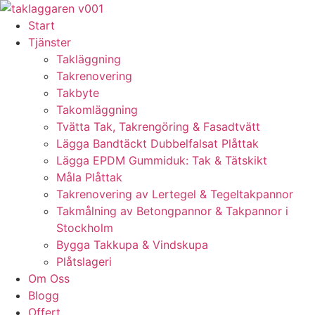
Skip
to
Start
content
Tjänster
Takläggning
Takrenovering
Takbyte
Takomläggning
Tvätta Tak, Takrengöring & Fasadtvätt
Lägga Bandtäckt Dubbelfalsat Plåttak
Lägga EPDM Gummiduk: Tak & Tätskikt
Måla Plåttak
Takrenovering av Lertegel & Tegeltakpannor
Takmålning av Betongpannor & Takpannor i
Stockholm
Bygga Takkupa & Vindskupa
Plåtslageri
Om Oss
Blogg
Offert