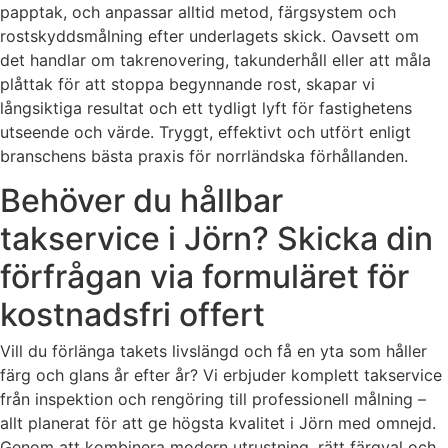
papptak, och anpassar alltid metod, färgsystem och
rostskyddsmålning efter underlagets skick. Oavsett om
det handlar om takrenovering, takunderhåll eller att måla
plåttak för att stoppa begynnande rost, skapar vi
långsiktiga resultat och ett tydligt lyft för fastighetens
utseende och värde. Tryggt, effektivt och utfört enligt
branschens bästa praxis för norrländska förhållanden.
Behöver du hållbar
takservice i Jörn? Skicka din
förfrågan via formuläret för
kostnadsfri offert
Vill du förlänga takets livslängd och få en yta som håller
färg och glans år efter år? Vi erbjuder komplett takservice
från inspektion och rengöring till professionell målning –
allt planerat för att ge högsta kvalitet i Jörn med omnejd.
Genom att kombinera modern utrustning, rätt färgval och