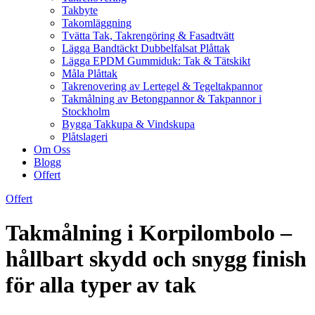
Takbyte
Takomläggning
Tvätta Tak, Takrengöring & Fasadtvätt
Lägga Bandtäckt Dubbelfalsat Plåttak
Lägga EPDM Gummiduk: Tak & Tätskikt
Måla Plåttak
Takrenovering av Lertegel & Tegeltakpannor
Takmålning av Betongpannor & Takpannor i
Stockholm
Bygga Takkupa & Vindskupa
Plåtslageri
Om Oss
Blogg
Offert
Offert
Takmålning i Korpilombolo –
hållbart skydd och snygg finish
för alla typer av tak