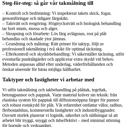
Steg-för-steg: så går vår takmålning till
– Kontroll och bedömning: Vi inspekterar takets skick, fogar,
genomföringar och tidigare färgskikt.
– Taktvätt och rengöring: Högtryckstvätt och biologisk behandling
tar bort smuts, mossa och alger.
– Skrapning och förarbete: Lös färg avlägsnas, rost på plåt
behandlas och skadade ytor jämnas.
– Grundning och målning: Rätt primer för taktyp, följt av
professionell takmålning i två skikt för optimal täckning.
– Efterkontroll och skyddsbehandling: Vi säkerställer täckning, utför
eventuella punktåtgärder och applicerar extra skydd vid behov.
Metoden anpassas alltid efter underlag, väderförhållanden och
önskat utseende för bästa möjliga hållbarhet.
Taktyper och fastigheter vi arbetar med
Vi utför takmålning och takbehandling på plåttak, tegeltak,
betongpannor och papptak. Varje material kräver sin teknik: från
elastiska system för papptak till diffusionsöppna färger för pannor
och robust rostskydd för plåt. Vår erfarenhet omfattar villor, radhus,
flerbostadshus, kommersiella fastigheter och industribyggnader.
Oavsett storlek planerar vi logistik, säkerhet och ställningar så att
arbetet blir tryggt, snyggt och tidseffektivt – med minimal störning
för boende och verksamhet.