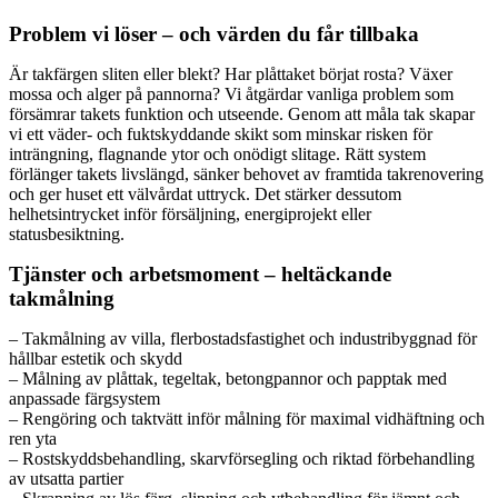
Problem vi löser – och värden du får tillbaka
Är takfärgen sliten eller blekt? Har plåttaket börjat rosta? Växer
mossa och alger på pannorna? Vi åtgärdar vanliga problem som
försämrar takets funktion och utseende. Genom att måla tak skapar
vi ett väder- och fuktskyddande skikt som minskar risken för
inträngning, flagnande ytor och onödigt slitage. Rätt system
förlänger takets livslängd, sänker behovet av framtida takrenovering
och ger huset ett välvårdat uttryck. Det stärker dessutom
helhetsintrycket inför försäljning, energiprojekt eller
statusbesiktning.
Tjänster och arbetsmoment – heltäckande
takmålning
– Takmålning av villa, flerbostadsfastighet och industribyggnad för
hållbar estetik och skydd
– Målning av plåttak, tegeltak, betongpannor och papptak med
anpassade färgsystem
– Rengöring och taktvätt inför målning för maximal vidhäftning och
ren yta
– Rostskyddsbehandling, skarvförsegling och riktad förbehandling
av utsatta partier