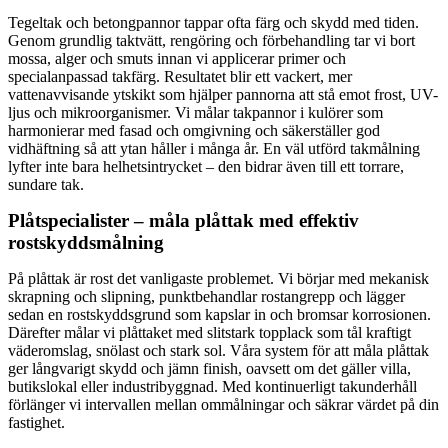
Tegeltak och betongpannor tappar ofta färg och skydd med tiden.
Genom grundlig taktvätt, rengöring och förbehandling tar vi bort
mossa, alger och smuts innan vi applicerar primer och
specialanpassad takfärg. Resultatet blir ett vackert, mer
vattenavvisande ytskikt som hjälper pannorna att stå emot frost, UV-
ljus och mikroorganismer. Vi målar takpannor i kulörer som
harmonierar med fasad och omgivning och säkerställer god
vidhäftning så att ytan håller i många år. En väl utförd takmålning
lyfter inte bara helhetsintrycket – den bidrar även till ett torrare,
sundare tak.
Plåtspecialister – måla plåttak med effektiv
rostskyddsmålning
På plåttak är rost det vanligaste problemet. Vi börjar med mekanisk
skrapning och slipning, punktbehandlar rostangrepp och lägger
sedan en rostskyddsgrund som kapslar in och bromsar korrosionen.
Därefter målar vi plåttaket med slitstark topplack som tål kraftigt
väderomslag, snölast och stark sol. Våra system för att måla plåttak
ger långvarigt skydd och jämn finish, oavsett om det gäller villa,
butikslokal eller industribyggnad. Med kontinuerligt takunderhåll
förlänger vi intervallen mellan ommålningar och säkrar värdet på din
fastighet.