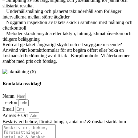
– Skrapning av lös färg, slipning och ytbehandling för jämnt och
slitstarkt resultat
– Underhållsmålning och planerat takunderhåll som förlänger
intervallerna mellan större åtgärder
– Noggrann inspektion av takets skick i samband med målning och
efterkontroll
– Metoder skräddarsydda efter taktyp, lutning, klimatpåverkan och
tidigare beläggning
Redo att ge taket långvarigt skydd och ett snyggare utseende?
Använd vårt kontaktformulär för att begära offert eller boka en
kostnadsfri bedömning av ditt tak i Korpilombolo. Vi återkommer
snabbt med pris och förslag.
Kontakta oss idag!
Namn
Telefon
Email
Adress + Ort
Beskriv ert behov, förutsättningar, antal m2 & önskat startdatum