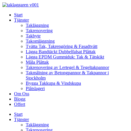
Skip
to
Start
content
Tjänster
Takläggning
Takrenovering
Takbyte
Takomläggning
Tvätta Tak, Takrengöring & Fasadtvätt
Lägga Bandtäckt Dubbelfalsat Plåttak
Lägga EPDM Gummiduk: Tak & Tätskikt
Måla Plåttak
Takrenovering av Lertegel & Tegeltakpannor
Takmålning av Betongpannor & Takpannor i
Stockholm
Bygga Takkupa & Vindskupa
Plåtslageri
Om Oss
Blogg
Offert
Start
Tjänster
Takläggning
Takrenovering