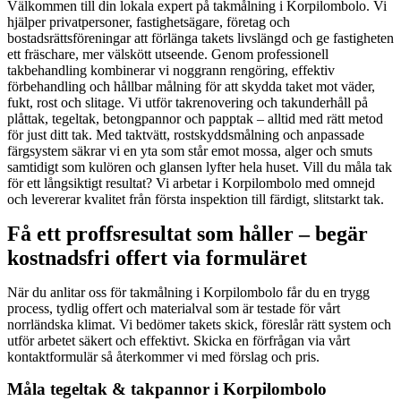
Välkommen till din lokala expert på takmålning i Korpilombolo. Vi
hjälper privatpersoner, fastighetsägare, företag och
bostadsrättsföreningar att förlänga takets livslängd och ge fastigheten
ett fräschare, mer välskött utseende. Genom professionell
takbehandling kombinerar vi noggrann rengöring, effektiv
förbehandling och hållbar målning för att skydda taket mot väder,
fukt, rost och slitage. Vi utför takrenovering och takunderhåll på
plåttak, tegeltak, betongpannor och papptak – alltid med rätt metod
för just ditt tak. Med taktvätt, rostskyddsmålning och anpassade
färgsystem säkrar vi en yta som står emot mossa, alger och smuts
samtidigt som kulören och glansen lyfter hela huset. Vill du måla tak
för ett långsiktigt resultat? Vi arbetar i Korpilombolo med omnejd
och levererar kvalitet från första inspektion till färdigt, slitstarkt tak.
Få ett proffsresultat som håller – begär
kostnadsfri offert via formuläret
När du anlitar oss för takmålning i Korpilombolo får du en trygg
process, tydlig offert och materialval som är testade för vårt
norrländska klimat. Vi bedömer takets skick, föreslår rätt system och
utför arbetet säkert och effektivt. Skicka en förfrågan via vårt
kontaktformulär så återkommer vi med förslag och pris.
Måla tegeltak & takpannor i Korpilombolo