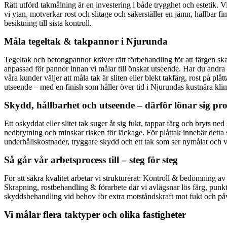
Rätt utförd takmålning är en investering i både trygghet och estetik. 
vi ytan, motverkar rost och slitage och säkerställer en jämn, hållbar fin
besiktning till sista kontroll.
Måla tegeltak & takpannor i Njurunda
Tegeltak och betongpannor kräver rätt förbehandling för att färgen ska
anpassad för pannor innan vi målar till önskat utseende. Har du andra 
våra kunder väljer att måla tak är sliten eller blekt takfärg, rost på p
utseende – med en finish som håller över tid i Njurundas kustnära kli
Skydd, hållbarhet och utseende – därför lönar sig pr
Ett oskyddat eller slitet tak suger åt sig fukt, tappar färg och bryts
nedbrytning och minskar risken för läckage. För plåttak innebär detta s
underhållskostnader, tryggare skydd och ett tak som ser nymålat och vä
Så går vår arbetsprocess till – steg för steg
För att säkra kvalitet arbetar vi strukturerat: Kontroll & bedömning a
Skrapning, rostbehandling & förarbete där vi avlägsnar lös färg, punk
skyddsbehandling vid behov för extra motståndskraft mot fukt och påvä
Vi målar flera taktyper och olika fastigheter