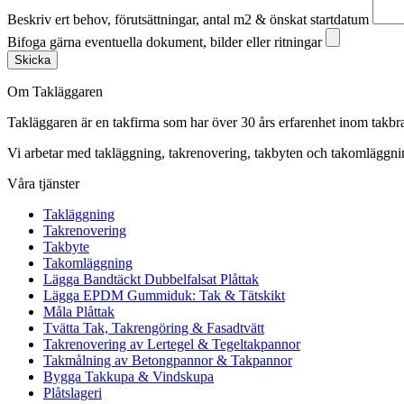
Beskriv ert behov, förutsättningar, antal m2 & önskat startdatum
Bifoga gärna eventuella dokument, bilder eller ritningar
Skicka
Om Takläggaren
Takläggaren är en takfirma som har över 30 års erfarenhet inom takbr
Vi arbetar med takläggning, takrenovering, takbyten och takomlägg
Våra tjänster
Takläggning
Takrenovering
Takbyte
Takomläggning
Lägga Bandtäckt Dubbelfalsat Plåttak
Lägga EPDM Gummiduk: Tak & Tätskikt
Måla Plåttak
Tvätta Tak, Takrengöring & Fasadtvätt
Takrenovering av Lertegel & Tegeltakpannor
Takmålning av Betongpannor & Takpannor
Bygga Takkupa & Vindskupa
Plåtslageri