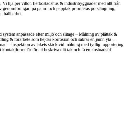
. Vi hjälper villor, flerbostadshus & industribyggnader med allt från
av genomföringar; på pann- och papptak prioriteras porstängning,
l hållbarhet.
med system anpassade efter miljö och slitage – Målning av plåttak &
dling & förarbete som hejdar korrosion och säkrar en jämn yta –
nad – Inspektion av takets skick vid målning med tydlig rapportering
 kontaktformulär för att beskriva ditt tak och få en kostnadsfri