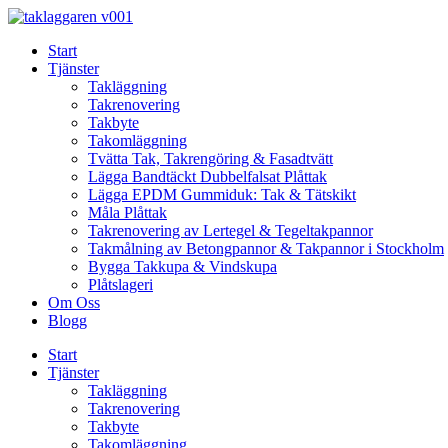
Skip
to
Start
content
Tjänster
Takläggning
Takrenovering
Takbyte
Takomläggning
Tvätta Tak, Takrengöring & Fasadtvätt
Lägga Bandtäckt Dubbelfalsat Plåttak
Lägga EPDM Gummiduk: Tak & Tätskikt
Måla Plåttak
Takrenovering av Lertegel & Tegeltakpannor
Takmålning av Betongpannor & Takpannor i Stockholm
Bygga Takkupa & Vindskupa
Plåtslageri
Om Oss
Blogg
Start
Tjänster
Takläggning
Takrenovering
Takbyte
Takomläggning