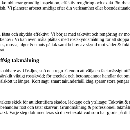
Vi kombinerar grundlig inspektion, effektiv rengöring och exakt förarbet
ish. Vi planerar arbetet smidigt efter din verksamhet eller boendesituatio
 fästa och skydda effektivt. Vi börjar med taktvätt och rengöring av mos
behov? Vi kan även måla plåttak med rostskyddsmålning för att stoppa be
låttak, mossa, alger & smuts på tak samt behov av skydd mot väder & fukt.
mat.
offsig takmålning
 ned snabbare av UV-ljus, snö och regn. Genom att välja en fackmässigt u
ärskilt viktigt rostskydd; för tegeltak och betongpannor handlar det om 
lskött ut längre. Kort sagt: smart takunderhåll idag sparar stora pengar
v takets skick för att identifiera skador, läckage och ytslitage; Taktvä
tbehandlar rost och tätar skarvar; Grundmålning & professionell takmåln
xt. Varje steg dokumenteras så du vet exakt vad som har gjorts på ditt