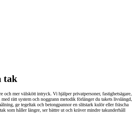
a tak
re och mer välskött intryck. Vi hjälper privatpersoner, fastighetsägare,
ak med rätt system och noggrann metodik förlänger du takets livslängd,
ålning, ge tegeltak och betongpannor en slitstark kulör eller fräscha
ak som håller längre, ser bättre ut och kräver mindre takunderhåll