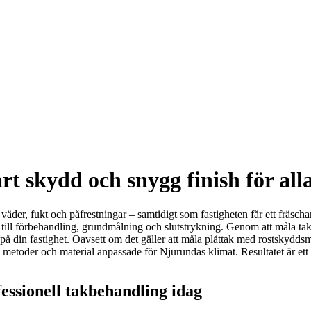
t skydd och snygg finish för all
 väder, fukt och påfrestningar – samtidigt som fastigheten får ett fräscha
ng till förbehandling, grundmålning och slutstrykning. Genom att måla t
på din fastighet. Oavsett om det gäller att måla plåttak med rostskyddsm
etoder och material anpassade för Njurundas klimat. Resultatet är ett t
essionell takbehandling idag