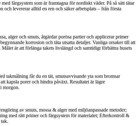
e med färgsystem som är framtagna för nordiskt väder. På så sätt tätar
n och levererar alltid en ren och säker arbetsplats – från första
sa, alger och smuts, åtgärdar porösa partier och applicerar primer
gynnande korrosion och täta utsatta detaljer. Vanliga orsaker till att
 Målet är att förlänga takets livslängd och samtidigt förbättra husets
tförd takmålning får du en tät, smutsavvisande yta som bromsar
att kapsla porer och hindra påväxt. Resultatet är lägre
 i morgon.
tt & rengöring av smuts, mossa & alger med miljöanpassade metoder;
ing med rätt primer och färgsystem för materialet; Efterkontroll &
 tak.