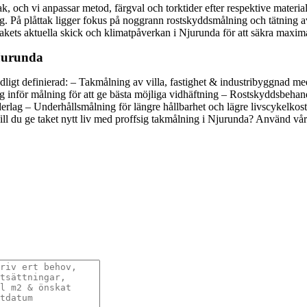
, och vi anpassar metod, färgval och torktider efter respektive material
ng. På plåttak ligger fokus på noggrann rostskyddsmålning och tätning 
akets aktuella skick och klimatpåverkan i Njurunda för att säkra maxima
Njurunda
 tydligt definierad: – Takmålning av villa, fastighet & industribyggnad 
ng inför målning för att ge bästa möjliga vidhäftning – Rostskyddsbehan
rlag – Underhållsmålning för längre hållbarhet och lägre livscykelkost
ill du ge taket nytt liv med proffsig takmålning i Njurunda? Använd vårt