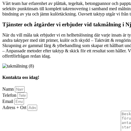
Vårt team har erfarenhet av plåttak, tegeltak, betongpannor och papptak
selektiv punktinsats till komplett takrenovering i samband med målni
bindning av yta och jämn kulörtäckning. Oavsett taktyp utgår vi från t
Tjänster och åtgärder vi erbjuder vid takmålning i 
När du vill måla tak erbjuder vi en helhetslösning där varje insats är
andra taktyper med rätt primer, kulör och skydd – Taktvätt & rengöri
Skrapning av gammal färg & ytbehandling som skapar ett hållbart unde
– Anpassade metoder efter taktyp & skick för ett resultat som håller. V
offertförfrågan redan idag.
Kontakta oss idag!
Namn
Telefon
Email
Adress + Ort