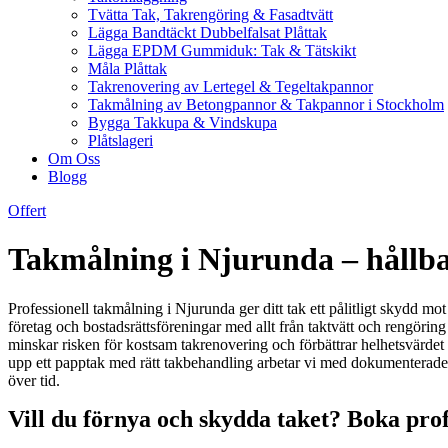
Tvätta Tak, Takrengöring & Fasadtvätt
Lägga Bandtäckt Dubbelfalsat Plåttak
Lägga EPDM Gummiduk: Tak & Tätskikt
Måla Plåttak
Takrenovering av Lertegel & Tegeltakpannor
Takmålning av Betongpannor & Takpannor i Stockholm
Bygga Takkupa & Vindskupa
Plåtslageri
Om Oss
Blogg
Offert
Takmålning i Njurunda – hållbar
Professionell takmålning i Njurunda ger ditt tak ett pålitligt skydd mot
företag och bostadsrättsföreningar med allt från taktvätt och rengöri
minskar risken för kostsam takrenovering och förbättrar helhetsvärdet 
upp ett papptak med rätt takbehandling arbetar vi med dokumenterade m
över tid.
Vill du förnya och skydda taket? Boka prof