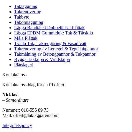
Takläggning
Takrenovering
Takbyte
Takomläggning
Lägga Bandtäckt Dubbelfalsat Plåttak
Lägga EPDM Gummiduk: Tak & Tätskikt
Måla Plåttak
Tvätta Tak, Takrengöring & Fasadtvätt
Takrenovering av Lertegel & Tegeltakpannor
Takmålning av Betongpannor & Takpannor
Bygga Takkupa & Vindskupa
Plåtslageri
Kontakta oss
Kontakta oss idag för en fri offert.
Nicklas
–
Samordnare
Nummer: 010-555 89 73
Mail: offert@taklaggaren.com
Integritetspolicy