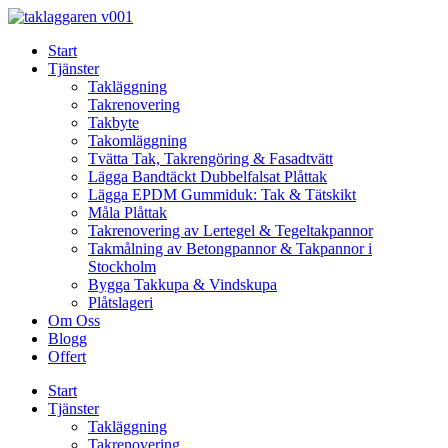
Skip
to
Start
content
Tjänster
Takläggning
Takrenovering
Takbyte
Takomläggning
Tvätta Tak, Takrengöring & Fasadtvätt
Lägga Bandtäckt Dubbelfalsat Plåttak
Lägga EPDM Gummiduk: Tak & Tätskikt
Måla Plåttak
Takrenovering av Lertegel & Tegeltakpannor
Takmålning av Betongpannor & Takpannor i
Stockholm
Bygga Takkupa & Vindskupa
Plåtslageri
Om Oss
Blogg
Offert
Start
Tjänster
Takläggning
Takrenovering