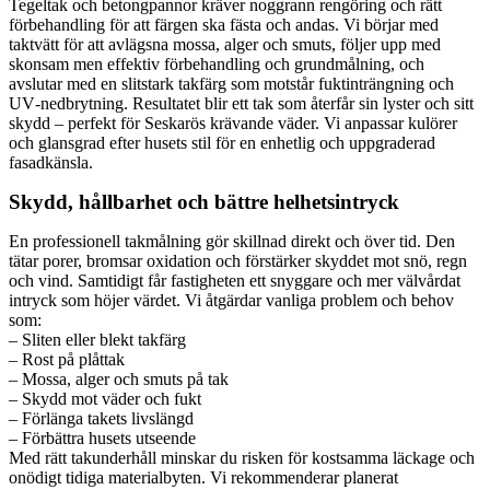
Tegeltak och betongpannor kräver noggrann rengöring och rätt
förbehandling för att färgen ska fästa och andas. Vi börjar med
taktvätt för att avlägsna mossa, alger och smuts, följer upp med
skonsam men effektiv förbehandling och grundmålning, och
avslutar med en slitstark takfärg som motstår fuktinträngning och
UV‑nedbrytning. Resultatet blir ett tak som återfår sin lyster och sitt
skydd – perfekt för Seskarös krävande väder. Vi anpassar kulörer
och glansgrad efter husets stil för en enhetlig och uppgraderad
fasadkänsla.
Skydd, hållbarhet och bättre helhetsintryck
En professionell takmålning gör skillnad direkt och över tid. Den
tätar porer, bromsar oxidation och förstärker skyddet mot snö, regn
och vind. Samtidigt får fastigheten ett snyggare och mer välvårdat
intryck som höjer värdet. Vi åtgärdar vanliga problem och behov
som:
– Sliten eller blekt takfärg
– Rost på plåttak
– Mossa, alger och smuts på tak
– Skydd mot väder och fukt
– Förlänga takets livslängd
– Förbättra husets utseende
Med rätt takunderhåll minskar du risken för kostsamma läckage och
onödigt tidiga materialbyten. Vi rekommenderar planerat