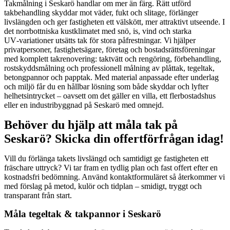
Takmålning i Seskarö handlar om mer än färg. Rätt utförd
takbehandling skyddar mot väder, fukt och slitage, förlänger
livslängden och ger fastigheten ett välskött, mer attraktivt utseende. I
det norrbottniska kustklimatet med snö, is, vind och starka
UV‑variationer utsätts tak för stora påfrestningar. Vi hjälper
privatpersoner, fastighetsägare, företag och bostadsrättsföreningar
med komplett takrenovering: taktvätt och rengöring, förbehandling,
rostskyddsmålning och professionell målning av plåttak, tegeltak,
betongpannor och papptak. Med material anpassade efter underlag
och miljö får du en hållbar lösning som både skyddar och lyfter
helhetsintrycket – oavsett om det gäller en villa, ett flerbostadshus
eller en industribyggnad på Seskarö med omnejd.
Behöver du hjälp att måla tak på
Seskarö? Skicka din offertförfrågan idag!
Vill du förlänga takets livslängd och samtidigt ge fastigheten ett
fräschare uttryck? Vi tar fram en tydlig plan och fast offert efter en
kostnadsfri bedömning. Använd kontaktformuläret så återkommer vi
med förslag på metod, kulör och tidplan – smidigt, tryggt och
transparant från start.
Måla tegeltak & takpannor i Seskarö