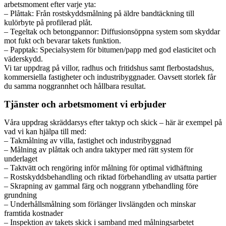
arbetsmoment efter varje yta:
– Plåttak: Från rostskyddsmålning på äldre bandtäckning till
kulörbyte på profilerad plåt.
– Tegeltak och betongpannor: Diffusionsöppna system som skyddar
mot fukt och bevarar takets funktion.
– Papptak: Specialsystem för bitumen/papp med god elasticitet och
väderskydd.
Vi tar uppdrag på villor, radhus och fritidshus samt flerbostadshus,
kommersiella fastigheter och industribyggnader. Oavsett storlek får
du samma noggrannhet och hållbara resultat.
Tjänster och arbetsmoment vi erbjuder
Våra uppdrag skräddarsys efter taktyp och skick – här är exempel på
vad vi kan hjälpa till med:
– Takmålning av villa, fastighet och industribyggnad
– Målning av plåttak och andra taktyper med rätt system för
underlaget
– Taktvätt och rengöring inför målning för optimal vidhäftning
– Rostskyddsbehandling och riktad förbehandling av utsatta partier
– Skrapning av gammal färg och noggrann ytbehandling före
grundning
– Underhållsmålning som förlänger livslängden och minskar
framtida kostnader
– Inspektion av takets skick i samband med målningsarbetet