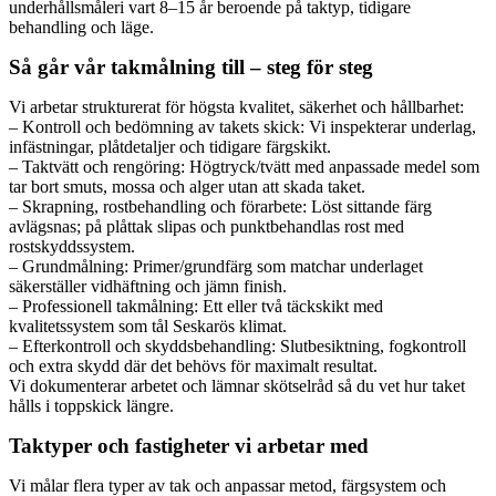
underhållsmåleri vart 8–15 år beroende på taktyp, tidigare
behandling och läge.
Så går vår takmålning till – steg för steg
Vi arbetar strukturerat för högsta kvalitet, säkerhet och hållbarhet:
– Kontroll och bedömning av takets skick: Vi inspekterar underlag,
infästningar, plåtdetaljer och tidigare färgskikt.
– Taktvätt och rengöring: Högtryck/tvätt med anpassade medel som
tar bort smuts, mossa och alger utan att skada taket.
– Skrapning, rostbehandling och förarbete: Löst sittande färg
avlägsnas; på plåttak slipas och punktbehandlas rost med
rostskyddssystem.
– Grundmålning: Primer/grundfärg som matchar underlaget
säkerställer vidhäftning och jämn finish.
– Professionell takmålning: Ett eller två täckskikt med
kvalitetssystem som tål Seskarös klimat.
– Efterkontroll och skyddsbehandling: Slutbesiktning, fogkontroll
och extra skydd där det behövs för maximalt resultat.
Vi dokumenterar arbetet och lämnar skötselråd så du vet hur taket
hålls i toppskick längre.
Taktyper och fastigheter vi arbetar med
Vi målar flera typer av tak och anpassar metod, färgsystem och