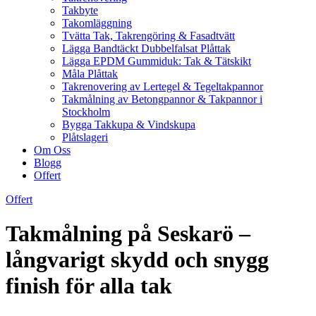
Takbyte
Takomläggning
Tvätta Tak, Takrengöring & Fasadtvätt
Lägga Bandtäckt Dubbelfalsat Plåttak
Lägga EPDM Gummiduk: Tak & Tätskikt
Måla Plåttak
Takrenovering av Lertegel & Tegeltakpannor
Takmålning av Betongpannor & Takpannor i
Stockholm
Bygga Takkupa & Vindskupa
Plåtslageri
Om Oss
Blogg
Offert
Offert
Takmålning på Seskarö –
långvarigt skydd och snygg
finish för alla tak