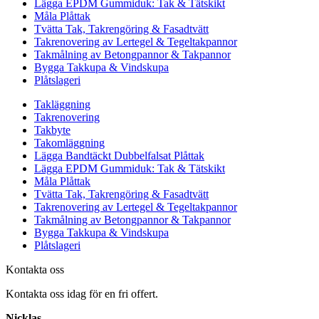
Lägga EPDM Gummiduk: Tak & Tätskikt
Måla Plåttak
Tvätta Tak, Takrengöring & Fasadtvätt
Takrenovering av Lertegel & Tegeltakpannor
Takmålning av Betongpannor & Takpannor
Bygga Takkupa & Vindskupa
Plåtslageri
Takläggning
Takrenovering
Takbyte
Takomläggning
Lägga Bandtäckt Dubbelfalsat Plåttak
Lägga EPDM Gummiduk: Tak & Tätskikt
Måla Plåttak
Tvätta Tak, Takrengöring & Fasadtvätt
Takrenovering av Lertegel & Tegeltakpannor
Takmålning av Betongpannor & Takpannor
Bygga Takkupa & Vindskupa
Plåtslageri
Kontakta oss
Kontakta oss idag för en fri offert.
Nicklas