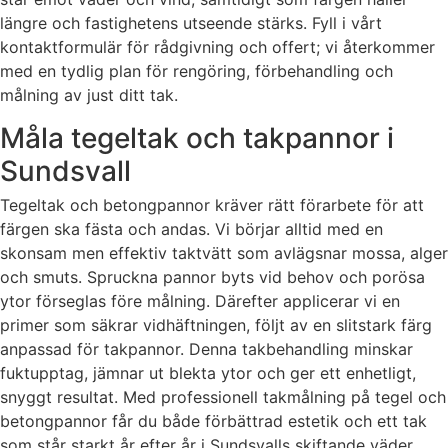
längre och fastighetens utseende stärks. Fyll i vårt
kontaktformulär för rådgivning och offert; vi återkommer
med en tydlig plan för rengöring, förbehandling och
målning av just ditt tak.
Måla tegeltak och takpannor i
Sundsvall
Tegeltak och betongpannor kräver rätt förarbete för att
färgen ska fästa och andas. Vi börjar alltid med en
skonsam men effektiv taktvätt som avlägsnar mossa, alger
och smuts. Spruckna pannor byts vid behov och porösa
ytor förseglas före målning. Därefter applicerar vi en
primer som säkrar vidhäftningen, följt av en slitstark färg
anpassad för takpannor. Denna takbehandling minskar
fuktupptag, jämnar ut blekta ytor och ger ett enhetligt,
snyggt resultat. Med professionell takmålning på tegel och
betongpannor får du både förbättrad estetik och ett tak
som står starkt år efter år i Sundsvalls skiftande väder.