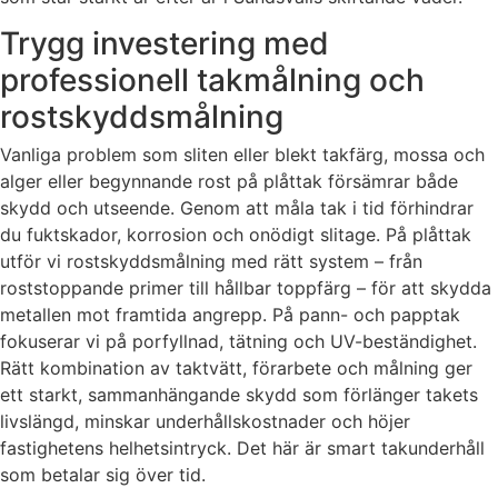
Trygg investering med
professionell takmålning och
rostskyddsmålning
Vanliga problem som sliten eller blekt takfärg, mossa och
alger eller begynnande rost på plåttak försämrar både
skydd och utseende. Genom att måla tak i tid förhindrar
du fuktskador, korrosion och onödigt slitage. På plåttak
utför vi rostskyddsmålning med rätt system – från
roststoppande primer till hållbar toppfärg – för att skydda
metallen mot framtida angrepp. På pann- och papptak
fokuserar vi på porfyllnad, tätning och UV-beständighet.
Rätt kombination av taktvätt, förarbete och målning ger
ett starkt, sammanhängande skydd som förlänger takets
livslängd, minskar underhållskostnader och höjer
fastighetens helhetsintryck. Det här är smart takunderhåll
som betalar sig över tid.