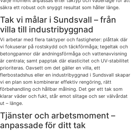
Varje moment anpassas efter taktyp och väderläge för att
säkra ett robust och snyggt resultat som håller länge.
Tak vi målar i Sundsvall – från
villa till industribyggnad
Vi arbetar med flera taktyper och fastigheter: plåttak där
vi fokuserar på rostskydd och täckförmåga; tegeltak och
betongpannor där andningsförmåga och vattenavvisning
är centrala; samt papptak där elasticitet och UV-stabilitet
prioriteras. Oavsett om det gäller en villa, ett
flerbostadshus eller en industribyggnad i Sundsvall skapar
vi en plan som kombinerar effektiv rengöring, rätt
förbehandling och hållbar målning. Det ger ett tak som
klarar väder och fukt, står emot slitage och ser välvårdat
ut – länge.
Tjänster och arbetsmoment –
anpassade för ditt tak