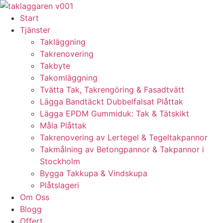
Skip
to
Start
content
Tjänster
Takläggning
Takrenovering
Takbyte
Takomläggning
Tvätta Tak, Takrengöring & Fasadtvätt
Lägga Bandtäckt Dubbelfalsat Plåttak
Lägga EPDM Gummiduk: Tak & Tätskikt
Måla Plåttak
Takrenovering av Lertegel & Tegeltakpannor
Takmålning av Betongpannor & Takpannor i
Stockholm
Bygga Takkupa & Vindskupa
Plåtslageri
Om Oss
Blogg
Offert