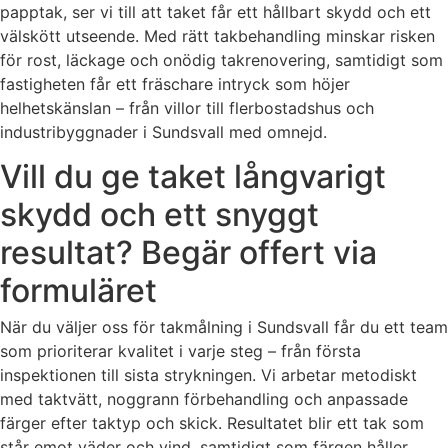
papptak, ser vi till att taket får ett hållbart skydd och ett
välskött utseende. Med rätt takbehandling minskar risken
för rost, läckage och onödig takrenovering, samtidigt som
fastigheten får ett fräschare intryck som höjer
helhetskänslan – från villor till flerbostadshus och
industribyggnader i Sundsvall med omnejd.
Vill du ge taket långvarigt
skydd och ett snyggt
resultat? Begär offert via
formuläret
När du väljer oss för takmålning i Sundsvall får du ett team
som prioriterar kvalitet i varje steg – från första
inspektionen till sista strykningen. Vi arbetar metodiskt
med taktvätt, noggrann förbehandling och anpassade
färger efter taktyp och skick. Resultatet blir ett tak som
står emot väder och vind, samtidigt som färgen håller