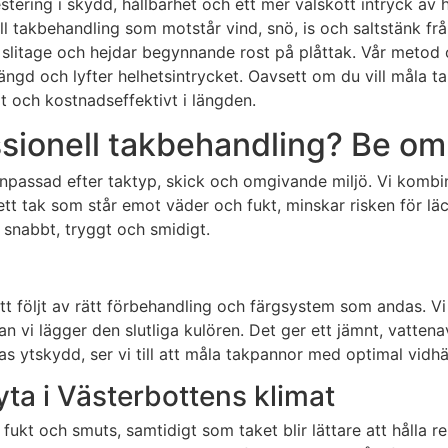
ering i skydd, hållbarhet och ett mer välskött intryck av h
ll takbehandling som motstår vind, snö, is och saltstänk fr
r slitage och hejdar begynnande rost på plåttak. Vår metod
ängd och lyfter helhetsintrycket. Oavsett om du vill måla t
rt och kostnadseffektivt i längden.
ssionell takbehandling? Be om 
 anpassad efter taktyp, skick och omgivande miljö. Vi kom
ett tak som står emot väder och fukt, minskar risken för lä
 snabbt, tryggt och smidigt.
t följt av rätt förbehandling och färgsystem som andas. Vi
vi lägger den slutliga kulören. Det ger ett jämnt, vattenav
as ytskydd, ser vi till att måla takpannor med optimal vidhä
yta i Västerbottens klimat
 fukt och smuts, samtidigt som taket blir lättare att hålla 