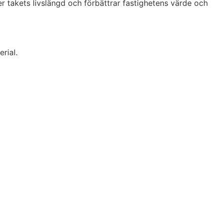
r takets livslängd och förbättrar fastighetens värde och
rial.