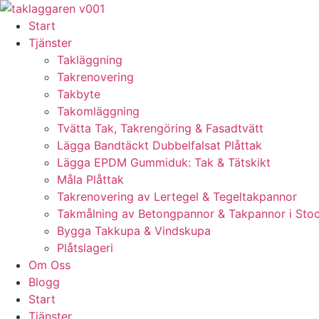
Skip
to
Start
content
Tjänster
Takläggning
Takrenovering
Takbyte
Takomläggning
Tvätta Tak, Takrengöring & Fasadtvätt
Lägga Bandtäckt Dubbelfalsat Plåttak
Lägga EPDM Gummiduk: Tak & Tätskikt
Måla Plåttak
Takrenovering av Lertegel & Tegeltakpannor
Takmålning av Betongpannor & Takpannor i Sto
Bygga Takkupa & Vindskupa
Plåtslageri
Om Oss
Blogg
Start
Tjänster