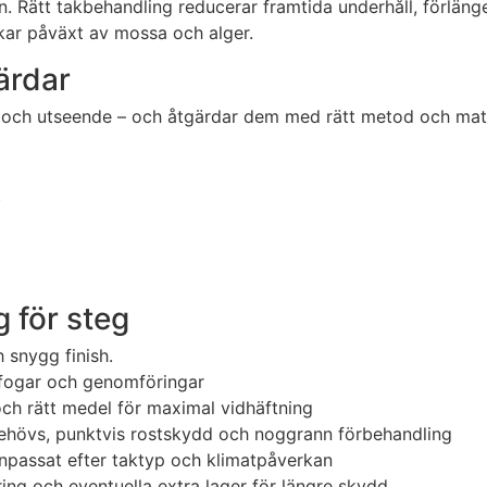
. Rätt takbehandling reducerar framtida underhåll, förlänge
kar påväxt av mossa och alger.
ärdar
 och utseende – och åtgärdar dem med rätt metod och mate
t
g för steg
h snygg finish.
, fogar och genomföringar
och rätt medel för maximal vidhäftning
 behövs, punktvis rostskydd och noggrann förbehandling
npassat efter taktyp och klimatpåverkan
ring och eventuella extra lager för längre skydd