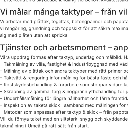
Vi målar många taktyper – från vil
Vi arbetar med plåttak, tegeltak, betongpannor och pappta
vi rengöring, grundning och toppskikt för att säkra maxima
sig med plåten utan att spricka.
Tjänster och arbetsmoment – anpa
Våra uppdrag formas efter taktyp, underlag och målbild. H
– Takmålning av villa, fastighet & industribyggnad med vä
– Målning av plåttak och andra taktyper med rätt primer o
– Taktvätt & rengöring inför målning för bästa fäste och hå
– Rostskyddsbehandling & förarbete som stoppar vidare k
– Skrapning av gammal färg & noggrann ytbehandling för j
– Underhållsmålning för längre hållbarhet och färre framti
– Inspektion av takets skick i samband med målningen för 
– Metoder som anpassas efter taktyp & skick – från pappta
Vill du förnya taket med en slitstark, snygg och skyddande 
takmålning i Umeå på rätt sätt från start.