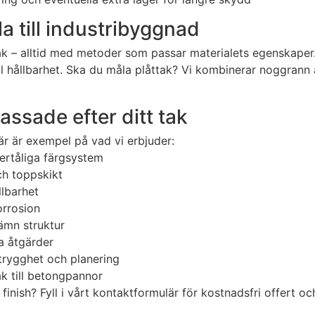
la till industribyggnad
k – alltid med metoder som passar materialets egenskaper.
l hållbarhet. Ska du måla plåttak? Vi kombinerar noggrann 
ssade efter ditt tak
är är exempel på vad vi erbjuder:
dertåliga färgsystem
ch toppskikt
llbarhet
orrosion
ämn struktur
da åtgärder
trygghet och planering
k till betongpannor
finish? Fyll i vårt kontaktformulär för kostnadsfri offert o