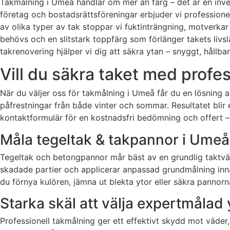
Takmålning i Umeå handlar om mer än färg – det är en invest
företag och bostadsrättsföreningar erbjuder vi professione
av olika typer av tak stoppar vi fuktinträngning, motverka
behövs och en slitstark toppfärg som förlänger takets livsl
takrenovering hjälper vi dig att säkra ytan – snyggt, hållba
Vill du säkra taket med profe
När du väljer oss för takmålning i Umeå får du en lösning
påfrestningar från både vinter och sommar. Resultatet blir 
kontaktformulär för en kostnadsfri bedömning och offert –
Måla tegeltak & takpannor i Umeå
Tegeltak och betongpannor mår bäst av en grundlig taktvät
skadade partier och applicerar anpassad grundmålning innan 
du förnya kulören, jämna ut blekta ytor eller säkra pannorn
Starka skäl att välja expertmålad 
Professionell takmålning ger ett effektivt skydd mot väder,