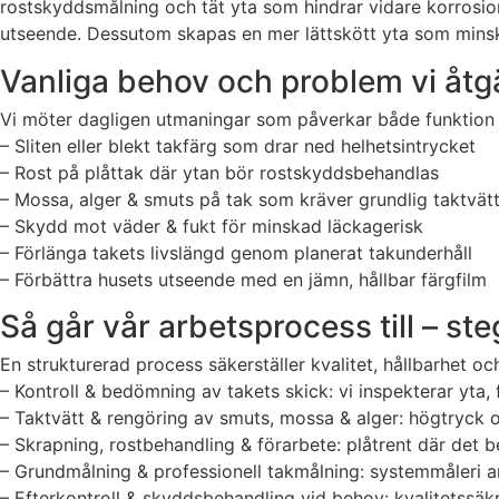
rostskyddsmålning och tät yta som hindrar vidare korrosion
utseende. Dessutom skapas en mer lättskött yta som mins
Vanliga behov och problem vi åtg
Vi möter dagligen utmaningar som påverkar både funktion
– Sliten eller blekt takfärg som drar ned helhetsintrycket
– Rost på plåttak där ytan bör rostskyddsbehandlas
– Mossa, alger & smuts på tak som kräver grundlig taktvät
– Skydd mot väder & fukt för minskad läckagerisk
– Förlänga takets livslängd genom planerat takunderhåll
– Förbättra husets utseende med en jämn, hållbar färgfilm
Så går vår arbetsprocess till – ste
En strukturerad process säkerställer kvalitet, hållbarhet oc
– Kontroll & bedömning av takets skick: vi inspekterar yta
– Taktvätt & rengöring av smuts, mossa & alger: högtryck 
– Skrapning, rostbehandling & förarbete: plåtrent där det
– Grundmålning & professionell takmålning: systemmåleri a
– Efterkontroll & skyddsbehandling vid behov: kvalitetssäk