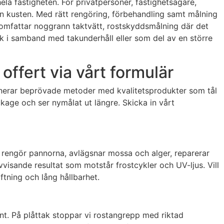
ela fastigheten. För privatpersoner, fastighetsägare,
ån kusten. Med rätt rengöring, förbehandling samt målning
 omfattar noggrann taktvätt, rostskyddsmålning där det
ak i samband med takunderhåll eller som del av en större
offert via vårt formulär
binerar beprövade metoder med kvalitetsprodukter som tål
ckage och ser nymålat ut längre. Skicka in vårt
 rengör pannorna, avlägsnar mossa och alger, reparerar
visande resultat som motstår frostcykler och UV-ljus. Vill
ftning och lång hållbarhet.
rent. På plåttak stoppar vi rostangrepp med riktad