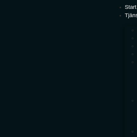
Start
Tjän