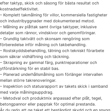
efter taktyp, skick och säsong för bästa resultat och
kostnadseffektivitet.
– Komplett takmålning för villor, kommersiella fastigheter
och industribyggnader med dokumenterad metod.
– Målning av plåttak samt övriga taktyper, inklusive
detaljer som rännor, vindskivor och genomföringar.
– Grundlig taktvätt och skonsam rengöring som
förberedelse inför målning och takbehandling.
– Rostskyddsbehandling, tätning och tekniskt förarbete
som säkrar vidhäftning och täckning.
– Skrapning av gammal färg, punktreparationer och
ytförstärkning för en stabil bas.
– Planerad underhållsmålning som förlänger intervallen
mellan större takrenoveringar.
– Inspektion och statusrapport av takets skick i samband
med varje målningsuppdrag.
– Metodval och produktmix anpassad efter plåt, tegel,
betongpannor eller papptak för optimal prestanda.
Är du redo att ge taket ett beständigt skydd och en snygg