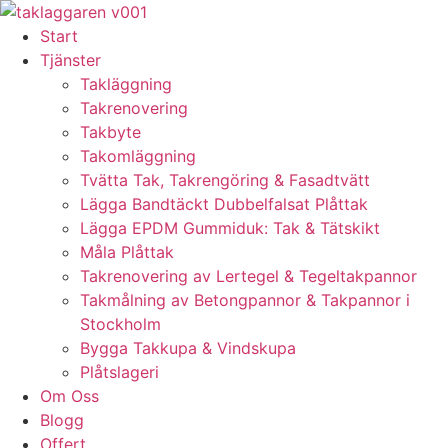
Skip
to
Start
content
Tjänster
Takläggning
Takrenovering
Takbyte
Takomläggning
Tvätta Tak, Takrengöring & Fasadtvätt
Lägga Bandtäckt Dubbelfalsat Plåttak
Lägga EPDM Gummiduk: Tak & Tätskikt
Måla Plåttak
Takrenovering av Lertegel & Tegeltakpannor
Takmålning av Betongpannor & Takpannor i
Stockholm
Bygga Takkupa & Vindskupa
Plåtslageri
Om Oss
Blogg
Offert