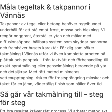
Måla tegeltak & takpannor i
Vännäs
Takpannor av tegel eller betong behöver regelbundet
underhåll för att stå emot frost, mossa och blekning. Vi
rengör noggrant, återställer ytan och målar med
diffusionsöppna, hållbara system som skyddar pannorna
och framhäver husets karaktär. För dig som söker
takmålning i Vännäs utför vi även kompletta arbeten på
plåttak och papptak – från taktvätt och förbehandling till
exakt sprutmålning eller penselmålning beroende på yta
och detaljkrav. Med rätt metod minimeras
vattenupptagning, risken för frostsprängning minskar och
taket får en jämn, vädertålig finish som håller över tid.
Så går vår takmålning till – steg
för steg
Ett bra resultat kräver rätt process. Vi arbetar metodiskt