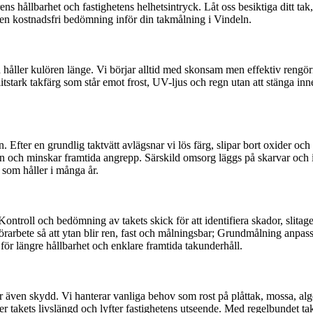
ens hållbarhet och fastighetens helhetsintryck. Låt oss besiktiga ditt ta
en kostnadsfri bedömning inför din takmålning i Vindeln.
 håller kulören länge. Vi börjar alltid med skonsam men effektiv rengör
tstark takfärg som står emot frost, UV-ljus och regn utan att stänga inne 
. Efter en grundlig taktvätt avlägsnar vi lös färg, slipar bort oxider oc
en och minskar framtida angrepp. Särskild omsorg läggs på skarvar och 
 som håller i många år.
ontroll och bedömning av takets skick för att identifiera skador, slitag
arbete så att ytan blir ren, fast och målningsbar; Grundmålning anpassad 
för längre hållbarhet och enklare framtida takunderhåll.
appar även skydd. Vi hanterar vanliga behov som rost på plåttak, mossa, 
ger takets livslängd och lyfter fastighetens utseende. Med regelbundet 