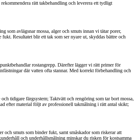
k, rekommendera rätt takbehandling och leverera ett tydligt
ing som avlägsnar mossa, alger och smuts innan vi tätar porer,
fukt. Resultatet blir ett tak som ser nyare ut, skyddas bättre och
h punktbehandlar rostangrepp. Därefter lägger vi rätt primer för
infästningar där vatten ofta stannar. Med korrekt förbehandling och
e och tidigare färgsystem; Taktvätt och rengöring som tar bort mossa,
efter material följt av professionell takmålning i rätt antal skikt;
alger och smuts som binder fukt, samt småskador som riskerar att
takunderhåll och underhållsmålning minskar du risken för kostsamma