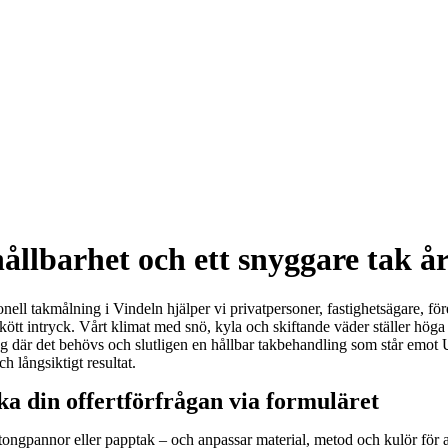
ållbarhet och ett snyggare tak år
nell takmålning i Vindeln hjälper vi privatpersoner, fastighetsägare, för
skött intryck. Vårt klimat med snö, kyla och skiftande väder ställer hö
g där det behövs och slutligen en hållbar takbehandling som står emot UV
h långsiktigt resultat.
a din offertförfrågan via formuläret
 betongpannor eller papptak – och anpassar material, metod och kulör fö