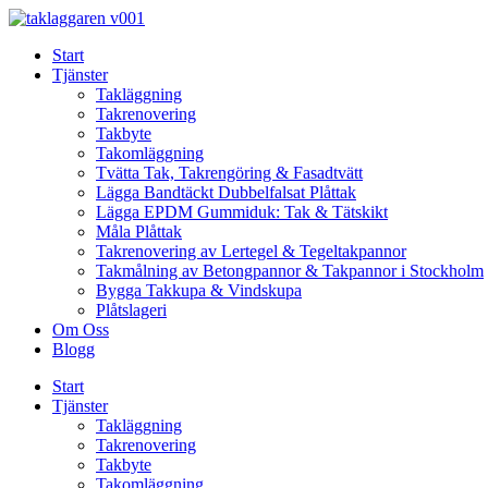
Skip
to
Start
content
Tjänster
Takläggning
Takrenovering
Takbyte
Takomläggning
Tvätta Tak, Takrengöring & Fasadtvätt
Lägga Bandtäckt Dubbelfalsat Plåttak
Lägga EPDM Gummiduk: Tak & Tätskikt
Måla Plåttak
Takrenovering av Lertegel & Tegeltakpannor
Takmålning av Betongpannor & Takpannor i Stockholm
Bygga Takkupa & Vindskupa
Plåtslageri
Om Oss
Blogg
Start
Tjänster
Takläggning
Takrenovering
Takbyte
Takomläggning