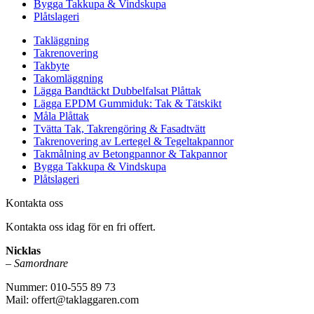
Bygga Takkupa & Vindskupa
Plåtslageri
Takläggning
Takrenovering
Takbyte
Takomläggning
Lägga Bandtäckt Dubbelfalsat Plåttak
Lägga EPDM Gummiduk: Tak & Tätskikt
Måla Plåttak
Tvätta Tak, Takrengöring & Fasadtvätt
Takrenovering av Lertegel & Tegeltakpannor
Takmålning av Betongpannor & Takpannor
Bygga Takkupa & Vindskupa
Plåtslageri
Kontakta oss
Kontakta oss idag för en fri offert.
Nicklas
–
Samordnare
Nummer: 010-555 89 73
Mail: offert@taklaggaren.com