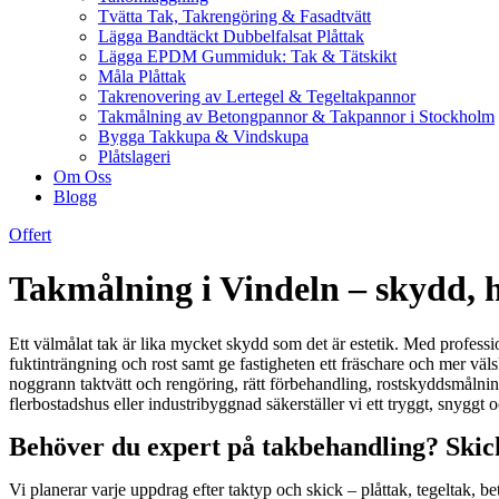
Tvätta Tak, Takrengöring & Fasadtvätt
Lägga Bandtäckt Dubbelfalsat Plåttak
Lägga EPDM Gummiduk: Tak & Tätskikt
Måla Plåttak
Takrenovering av Lertegel & Tegeltakpannor
Takmålning av Betongpannor & Takpannor i Stockholm
Bygga Takkupa & Vindskupa
Plåtslageri
Om Oss
Blogg
Offert
Takmålning i Vindeln – skydd, h
Ett välmålat tak är lika mycket skydd som det är estetik. Med professio
fuktinträngning och rost samt ge fastigheten ett fräschare och mer väl
noggrann taktvätt och rengöring, rätt förbehandling, rostskyddsmålnin
flerbostadshus eller industribyggnad säkerställer vi ett tryggt, snyggt oc
Behöver du expert på takbehandling? Skick
Vi planerar varje uppdrag efter taktyp och skick – plåttak, tegeltak,