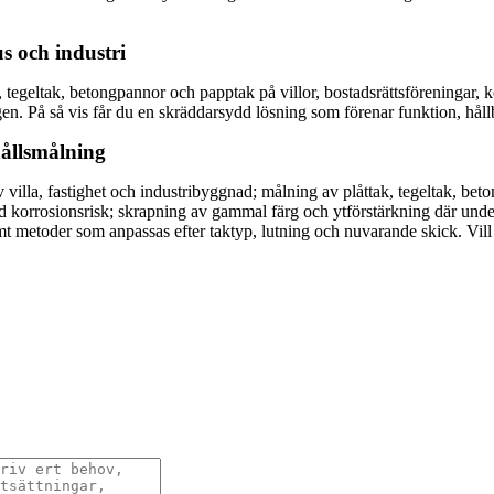
s och industri
k, tegeltak, betongpannor och papptak på villor, bostadsrättsföreningar,
en. På så vis får du en skräddarsydd lösning som förenar funktion, hållba
hållsmålning
 villa, fastighet och industribyggnad; målning av plåttak, tegeltak, bet
 korrosionsrisk; skrapning av gammal färg och ytförstärkning där under
 metoder som anpassas efter taktyp, lutning och nuvarande skick. Vill du
.