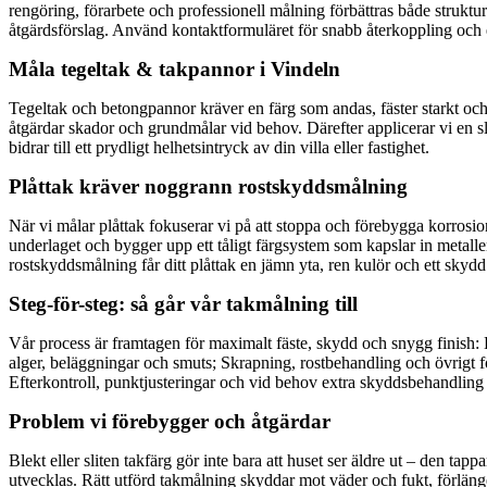
rengöring, förarbete och professionell målning förbättras både struktur
åtgärdsförslag. Använd kontaktformuläret för snabb återkoppling och 
Måla tegeltak & takpannor i Vindeln
Tegeltak och betongpannor kräver en färg som andas, fäster starkt och
åtgärdar skador och grundmålar vid behov. Därefter applicerar vi en sli
bidrar till ett prydligt helhetsintryck av din villa eller fastighet.
Plåttak kräver noggrann rostskyddsmålning
När vi målar plåttak fokuserar vi på att stoppa och förebygga korrosion
underlaget och bygger upp ett tåligt färgsystem som kapslar in metall
rostskyddsmålning får ditt plåttak en jämn yta, ren kulör och ett skydd
Steg-för-steg: så går vår takmålning till
Vår process är framtagen för maximalt fäste, skydd och snygg finish: K
alger, beläggningar och smuts; Skrapning, rostbehandling och övrigt för
Efterkontroll, punktjusteringar och vid behov extra skyddsbehandling 
Problem vi förebygger och åtgärdar
Blekt eller sliten takfärg gör inte bara att huset ser äldre ut – den t
utvecklas. Rätt utförd takmålning skyddar mot väder och fukt, förlän