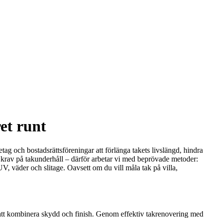
et runt
etag och bostadsrättsföreningar att förlänga takets livslängd, hindra
ga krav på takunderhåll – därför arbetar vi med beprövade metoder:
, väder och slitage. Oavsett om du vill måla tak på villa,
r att kombinera skydd och finish. Genom effektiv takrenovering med