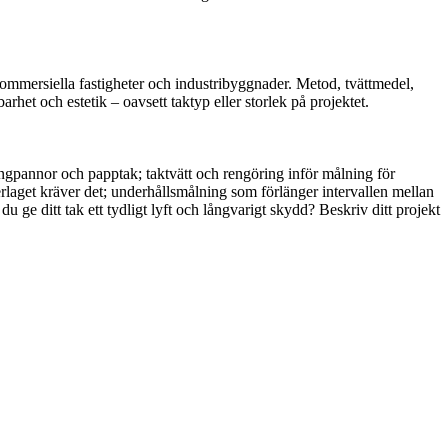
 kommersiella fastigheter och industribyggnader. Metod, tvättmedel,
rhet och estetik – oavsett taktyp eller storlek på projektet.
ongpannor och papptak; taktvätt och rengöring inför målning för
laget kräver det; underhållsmålning som förlänger intervallen mellan
 ge ditt tak ett tydligt lyft och långvarigt skydd? Beskriv ditt projekt