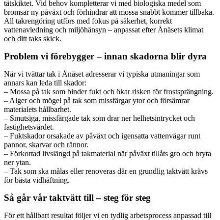
tätskiktet. Vid behov kompletterar vi med biologiska medel som
bromsar ny påväxt och förhindrar att mossa snabbt kommer tillbaka.
All takrengöring utförs med fokus på säkerhet, korrekt
vattenavledning och miljöhänsyn – anpassat efter Ånäsets klimat
och ditt taks skick.
Problem vi förebygger – innan skadorna blir dyra
När vi tvättar tak i Ånäset adresserar vi typiska utmaningar som
annars kan leda till skador:
– Mossa på tak som binder fukt och ökar risken för frostsprängning.
– Alger och mögel på tak som missfärgar ytor och försämrar
materialets hållbarhet.
– Smutsiga, missfärgade tak som drar ner helhetsintrycket och
fastighetsvärdet.
– Fuktskador orsakade av påväxt och igensatta vattenvägar runt
pannor, skarvar och rännor.
– Förkortad livslängd på takmaterial när påväxt tillåts gro och bryta
ner ytan.
– Tak som ska målas eller renoveras där en grundlig taktvätt krävs
för bästa vidhäftning.
Så går vår taktvätt till – steg för steg
För ett hållbart resultat följer vi en tydlig arbetsprocess anpassad till