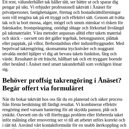
Ett rent, välunderhållet tak håller tätt, ser bättre ut och sparar dig
pengar på sikt. Vi erbjuder professionell taktvätt i Ånäset för
privatpersoner, fastighetsägare, företag och bostadsrättsföreningar
som vill rengöra tak på ett tryggt och effektivt sätt. Genom att tvätta
tak och ta bort mossa, alger, mögel och smuts minskar vi risken för
fuktskador, frostsprängning, onödigt slitage och förkortad livslängd
på takmaterialet. Våra metoder anpassas alltid efter takets material
och skick – oavsett om det gäller tegeltak, betongpannor, plåttak
eller papptak, på villor, flerbostadshus eller industribyggnader. Med
beprövad takrengöring, skonsamma trycknivåer och noggrant
utvalda medel hjälper vi dig att bevara takets funktion, färg och
värde. Resultatet är ett fräscht, hållbart tak och ett tryggare boende
eller bestånd i Ånäset med smart takunderhåll som verkligen lönar
sig.
Behöver proffsig takrengöring i Ånäset?
Begär offert via formuläret
När du bokar taktvätt hos oss får du en planerad och säker process
från första besiktning till färdigt resultat. Vi kombinerar effektiv
rengöring med varsam hantering för att skydda pannor, plåt och
ytskikt. Oavsett om du vill förebygga problem eller förbereda taket
inför målning eller renovering ser vi till att arbetet utförs korrekt och
i rätt tid. Använd vårt kontaktformulär för en snabb återkoppling och