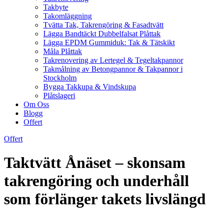
Takbyte
Takomläggning
Tvätta Tak, Takrengöring & Fasadtvätt
Lägga Bandtäckt Dubbelfalsat Plåttak
Lägga EPDM Gummiduk: Tak & Tätskikt
Måla Plåttak
Takrenovering av Lertegel & Tegeltakpannor
Takmålning av Betongpannor & Takpannor i
Stockholm
Bygga Takkupa & Vindskupa
Plåtslageri
Om Oss
Blogg
Offert
Offert
Taktvätt Ånäset – skonsam
takrengöring och underhåll
som förlänger takets livslängd