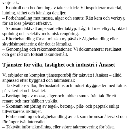
varje tak:
– Kontroll och bedömning av takets skick: Vi inspekterar material,
lutning, täthet och känsliga detaljer.
– Förbehandling mot mossa, alger och smuts: Rätt kem och verktyg
för att lösa påväxt effektivt.
– Skonsam taktvätt anpassad efter taktyp: Låg- till medeltryck, riktad
spolning och selektiv mekanisk rengöring.
– Efterbehandling för att minska ny påväxt: Algbehandling eller
skyddsimpränering där det är lämpligt.
– Genomgång och rekommendationer: Vi dokumenterar resultatet
och ger råd om fortsatt takunderhåll.
Tjänster för villa, fastighet och industri i Ånäset
Vi erbjuder en komplett tjänsteportfölj för taktvätt i Ånäset – alltid
anpassad efter byggnad och takmaterial:
– Taktvätt av villor, flerbostadshus och industribyggnader med fokus
på säkerhet och kvalitet.
– Borttagning av mossa, alger och inbiten smuts från tak för ett
renare och mer hållbart ytskikt.
– Skonsam rengöring av tegel-, betong-, plåt- och papptak enligt
tillverkarens riktlinjer.
– Förbehandling och algbehandling av tak som bromsar återväxt och
förlänger tvättintervallet.
– Taktvätt inför takmålning eller större takrenovering för bästa