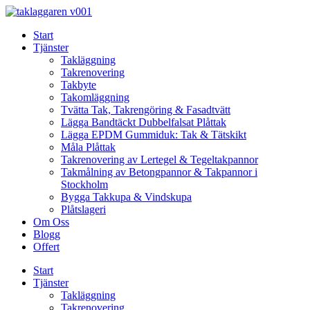
Skip
to
Start
content
Tjänster
Takläggning
Takrenovering
Takbyte
Takomläggning
Tvätta Tak, Takrengöring & Fasadtvätt
Lägga Bandtäckt Dubbelfalsat Plåttak
Lägga EPDM Gummiduk: Tak & Tätskikt
Måla Plåttak
Takrenovering av Lertegel & Tegeltakpannor
Takmålning av Betongpannor & Takpannor i
Stockholm
Bygga Takkupa & Vindskupa
Plåtslageri
Om Oss
Blogg
Offert
Start
Tjänster
Takläggning
Takrenovering