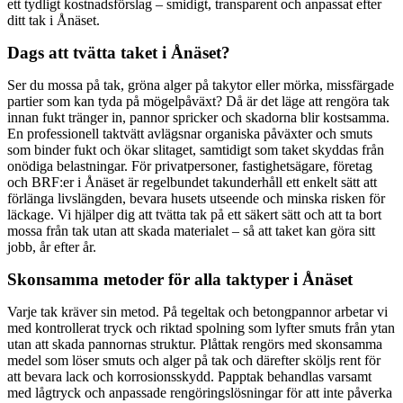
ett tydligt kostnadsförslag – smidigt, transparent och anpassat efter
ditt tak i Ånäset.
Dags att tvätta taket i Ånäset?
Ser du mossa på tak, gröna alger på takytor eller mörka, missfärgade
partier som kan tyda på mögelpåväxt? Då är det läge att rengöra tak
innan fukt tränger in, pannor spricker och skadorna blir kostsamma.
En professionell taktvätt avlägsnar organiska påväxter och smuts
som binder fukt och ökar slitaget, samtidigt som taket skyddas från
onödiga belastningar. För privatpersoner, fastighetsägare, företag
och BRF:er i Ånäset är regelbundet takunderhåll ett enkelt sätt att
förlänga livslängden, bevara husets utseende och minska risken för
läckage. Vi hjälper dig att tvätta tak på ett säkert sätt och att ta bort
mossa från tak utan att skada materialet – så att taket kan göra sitt
jobb, år efter år.
Skonsamma metoder för alla taktyper i Ånäset
Varje tak kräver sin metod. På tegeltak och betongpannor arbetar vi
med kontrollerat tryck och riktad spolning som lyfter smuts från ytan
utan att skada pannornas struktur. Plåttak rengörs med skonsamma
medel som löser smuts och alger på tak och därefter sköljs rent för
att bevara lack och korrosionsskydd. Papptak behandlas varsamt
med lågtryck och anpassade rengöringslösningar för att inte påverka